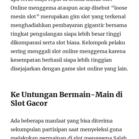
Online menggema ataupun acap disebut “loose
mesin slot” merupakan gim slot yang terkenal
menghadiahkan pembayaran gigantic bersama
tingkat pengulangan siapa lebih besar tinggi
dikomparasi serta slot biasa. Kelompok pelaku
sering menggali slot online menggema karena
kesempatan berhasil siapa lebih tinggian
disejajarkan dengan game slot online yang lain.
Ke Untungan Bermain-Main di
Slot Gacor
Ada beberapa manfaat yang bisa diterima
sekumpulan partisipan saat menyeleksi guna
melakukan permainan di slot menggema.Salah