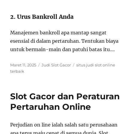
2. Urus Bankroll Anda
Manajemen bankroll apa mantap sangat
esensial di dalam pertaruhan. Tentukan biaya
untuk bermain-main dan patuhi batas itu.…
Posted
Categories
Tags
Maret 11, 2025
Judi Slot Gacor
situs judi slot online
on
terbaik
Slot Gacor dan Peraturan
Pertaruhan Online
Perjudian on line ialah salah satu perusahaan
apa terus maju cepat di semua dunia. Slot