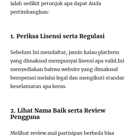
ialah sedikit petunjuk apa dapat Anda
pertimbangkan:
1. Periksa Lisensi serta Regulasi
Sebelum Ini mendaftar, jamin kalau platform
yang dimaksud mempunyai lisensi apa valid.Ini
menyediakan bahwa website yang dimaksud
beroperasi melalui legal dan mengikuti standar
keselamatan apa keras.
2. Lihat Nama Baik serta Review
Pengguna
Melihat review asal partisipan berbeda bisa