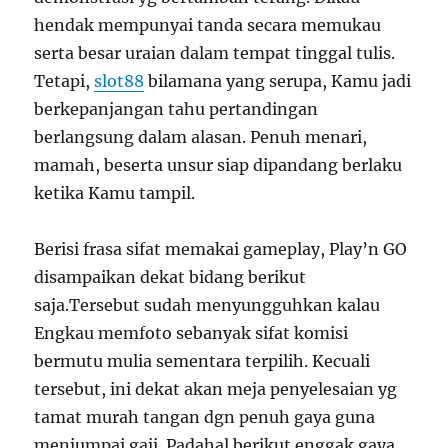
hendak mempunyai tanda secara memukau
serta besar uraian dalam tempat tinggal tulis.
Tetapi,
slot88
bilamana yang serupa, Kamu jadi
berkepanjangan tahu pertandingan
berlangsung dalam alasan. Penuh menari,
mamah, beserta unsur siap dipandang berlaku
ketika Kamu tampil.
Berisi frasa sifat memakai gameplay, Play’n GO
disampaikan dekat bidang berikut
saja.Tersebut sudah menyungguhkan kalau
Engkau memfoto sebanyak sifat komisi
bermutu mulia sementara terpilih. Kecuali
tersebut, ini dekat akan meja penyelesaian yg
tamat murah tangan dgn penuh gaya guna
menjumpai gaji. Padahal berikut enggak gaya