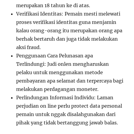
merupakan 18 tahun ke di atas.
Verifikasi Identitas: Pemain mesti melewati
proses verifikasi identitas guna menjamin
kalau orang-orang itu merupakan orang apa
berhak bertaruh dan juga tidak melakukan
aksi fraud.
Penggunaan Cara Pelunasan apa
Terlindungi: Judi onlen mengharuskan
pelaku untuk menggunakan metode
pembayaran apa selamat dan terpercaya bagi
melakukan perdagangan moneter.
Perlindungan Informasi Individu: Laman
perjudian on line perlu protect data personal
pemain untuk nggak disalahgunakan dari
pihak yang tidak bertanggung jawab balas.