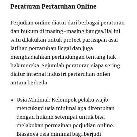
Peraturan Pertaruhan Online
Perjudian online diatur dari berbagai peraturan
dan hukum di masing-masing bangsa.Hal ini
satu dilakukan untuk protect partisipan asal
latihan pertaruhan ilegal dan juga
menghadiahkan perlindungan tentang hak-
hak mereka. Sejumlah peraturan siapa sering
diatur internal industri pertaruhan onlen
antara berbeda:
Usia Minimal: Kelompok pelaku wajib
mencukupi usia minimal apa ditentukan
dengan hukum setempat untuk bisa
melakukan permainan perjudian online.
Biasanya usia minimal bagi berjudi