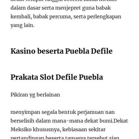
dalam dasar serta menjepret guna babak
kembali, babak percuma, serta perlengkapan
yang lain.
Kasino beserta Puebla Defile
Prakata Slot Defile Puebla
Pikiran yg berlainan
menyimpan segala bentuk perjamuan nan
berselisih dalam mana-mana dekat bumi.Dekat
Meksiko khususnya, kebiasaan sekitar
pertandingan beserta tamasya tersebut siap