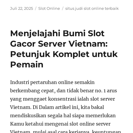
Posted
Categories
Tags
Juli 22, 2025
Slot Online
situs judi slot online terbaik
on
Menjelajahi Bumi Slot
Gacor Server Vietnam:
Petunjuk Komplet untuk
Pemain
Industri pertaruhan online semakin
berkembang cepat, dan tidak benar no. 1 arus
yang menggaet konsentrasi ialah slot server
Vietnam. Di Dalam artikel ini, kita bakal
mendiskusikan segala hal siapa memerlukan
Kamu ketahui mengenai slot online server
Vietnam, mulai asal cara kerjanya, keuntungan