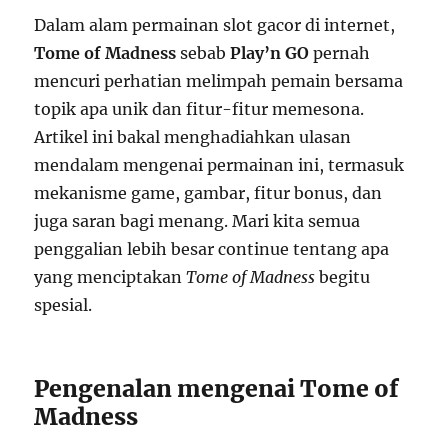
Dalam alam permainan slot gacor di internet,
Tome of Madness
sebab
Play’n GO
pernah
mencuri perhatian melimpah pemain bersama
topik apa unik dan fitur-fitur memesona.
Artikel ini bakal menghadiahkan ulasan
mendalam mengenai permainan ini, termasuk
mekanisme game, gambar, fitur bonus, dan
juga saran bagi menang. Mari kita semua
penggalian lebih besar continue tentang apa
yang menciptakan
Tome of Madness
begitu
spesial.
Pengenalan mengenai Tome of
Madness