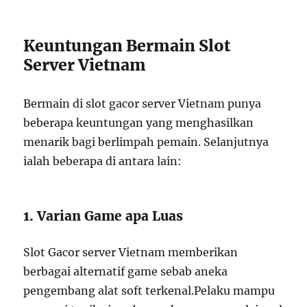
Keuntungan Bermain Slot
Server Vietnam
Bermain di slot gacor server Vietnam punya
beberapa keuntungan yang menghasilkan
menarik bagi berlimpah pemain. Selanjutnya
ialah beberapa di antara lain:
1. Varian Game apa Luas
Slot Gacor server Vietnam memberikan
berbagai alternatif game sebab aneka
pengembang alat soft terkenal.Pelaku mampu