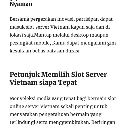
Nyaman
Bersama pergerakan inovasi, partisipan dapat
masuk slot server Vietnam kapan saja dan di
lokasi saja.Mantap melalui desktop maupun
perangkat mobile, Kamu dapat mengalami gim
kesukaan bebas batasan durasi.
Petunjuk Memilih Slot Server
Vietnam siapa Tepat
Menyeleksi media yang tepat bagi bermain slot
online server Vietnam sekali penting untuk
menyatakan pengetahuan bermain yang
terlindungi serta menggembirakan. Beriringan