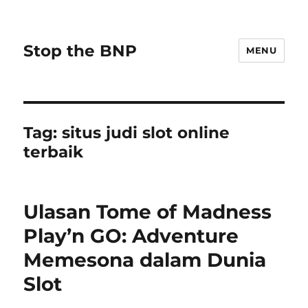
Stop the BNP
MENU
Tag:
situs judi slot online
terbaik
Ulasan Tome of Madness
Play’n GO: Adventure
Memesona dalam Dunia
Slot