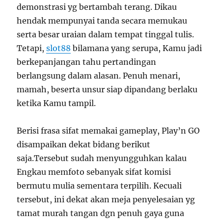
demonstrasi yg bertambah terang. Dikau
hendak mempunyai tanda secara memukau
serta besar uraian dalam tempat tinggal tulis.
Tetapi,
slot88
bilamana yang serupa, Kamu jadi
berkepanjangan tahu pertandingan
berlangsung dalam alasan. Penuh menari,
mamah, beserta unsur siap dipandang berlaku
ketika Kamu tampil.
Berisi frasa sifat memakai gameplay, Play’n GO
disampaikan dekat bidang berikut
saja.Tersebut sudah menyungguhkan kalau
Engkau memfoto sebanyak sifat komisi
bermutu mulia sementara terpilih. Kecuali
tersebut, ini dekat akan meja penyelesaian yg
tamat murah tangan dgn penuh gaya guna