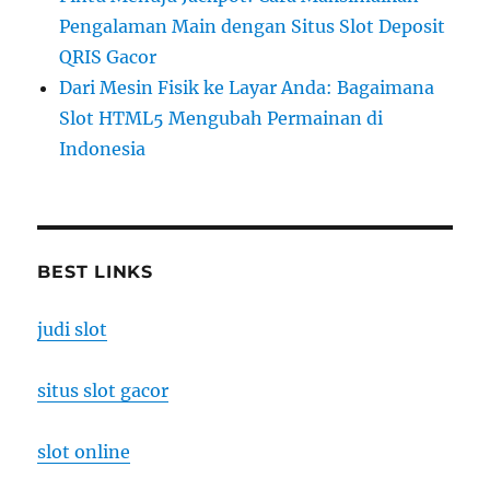
Pengalaman Main dengan Situs Slot Deposit
QRIS Gacor
Dari Mesin Fisik ke Layar Anda: Bagaimana
Slot HTML5 Mengubah Permainan di
Indonesia
BEST LINKS
judi slot
situs slot gacor
slot online