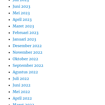
Juni 2023
Mei 2023
April 2023
Maret 2023
Februari 2023
Januari 2023
Desember 2022
November 2022
Oktober 2022
September 2022
Agustus 2022
Juli 2022
Juni 2022
Mei 2022
April 2022
Maret 2022