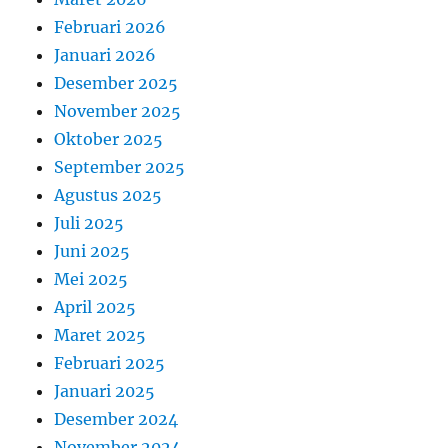
Februari 2026
Januari 2026
Desember 2025
November 2025
Oktober 2025
September 2025
Agustus 2025
Juli 2025
Juni 2025
Mei 2025
April 2025
Maret 2025
Februari 2025
Januari 2025
Desember 2024
November 2024