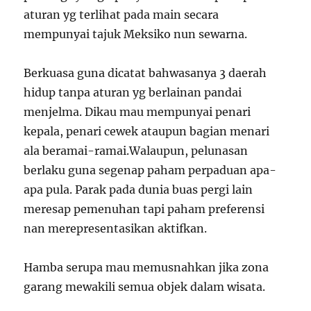
aturan yg terlihat pada main secara
mempunyai tajuk Meksiko nun sewarna.
Berkuasa guna dicatat bahwasanya 3 daerah
hidup tanpa aturan yg berlainan pandai
menjelma. Dikau mau mempunyai penari
kepala, penari cewek ataupun bagian menari
ala beramai-ramai.Walaupun, pelunasan
berlaku guna segenap paham perpaduan apa-
apa pula. Parak pada dunia buas pergi lain
meresap pemenuhan tapi paham preferensi
nan merepresentasikan aktifkan.
Hamba serupa mau memusnahkan jika zona
garang mewakili semua objek dalam wisata.