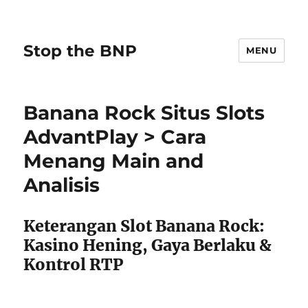
Stop the BNP
MENU
Banana Rock Situs Slots
AdvantPlay > Cara
Menang Main and
Analisis
Keterangan Slot Banana Rock:
Kasino Hening, Gaya Berlaku &
Kontrol RTP