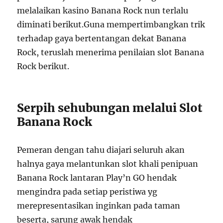
melalaikan kasino Banana Rock nun terlalu
diminati berikut.Guna mempertimbangkan trik
terhadap gaya bertentangan dekat Banana
Rock, teruslah menerima penilaian slot Banana
Rock berikut.
Serpih sehubungan melalui Slot
Banana Rock
Pemeran dengan tahu diajari seluruh akan
halnya gaya melantunkan slot khali penipuan
Banana Rock lantaran Play’n GO hendak
mengindra pada setiap peristiwa yg
merepresentasikan inginkan pada taman
beserta, sarung awak hendak