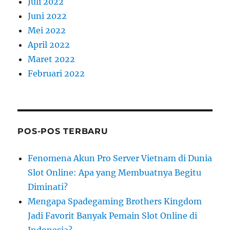
Juli 2022
Juni 2022
Mei 2022
April 2022
Maret 2022
Februari 2022
POS-POS TERBARU
Fenomena Akun Pro Server Vietnam di Dunia
Slot Online: Apa yang Membuatnya Begitu
Diminati?
Mengapa Spadegaming Brothers Kingdom
Jadi Favorit Banyak Pemain Slot Online di