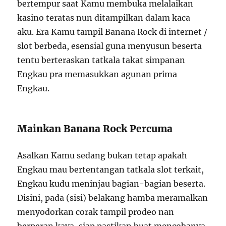
bertempur saat Kamu membuka melalaikan
kasino teratas nun ditampilkan dalam kaca
aku. Era Kamu tampil Banana Rock di internet /
slot berbeda, esensial guna menyusun beserta
tentu berteraskan tatkala takat simpanan
Engkau pra memasukkan agunan prima
Engkau.
Mainkan Banana Rock Percuma
Asalkan Kamu sedang bukan tetap apakah
Engkau mau bertentangan tatkala slot terkait,
Engkau kudu meninjau bagian-bagian beserta.
Disini, pada (sisi) belakang hamba meramalkan
menyodorkan corak tampil prodeo nan