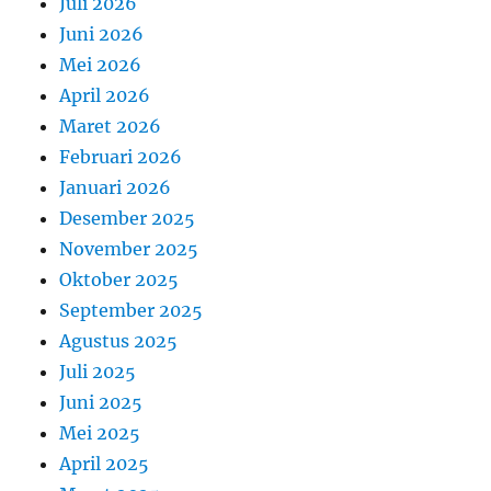
Juli 2026
Juni 2026
Mei 2026
April 2026
Maret 2026
Februari 2026
Januari 2026
Desember 2025
November 2025
Oktober 2025
September 2025
Agustus 2025
Juli 2025
Juni 2025
Mei 2025
April 2025