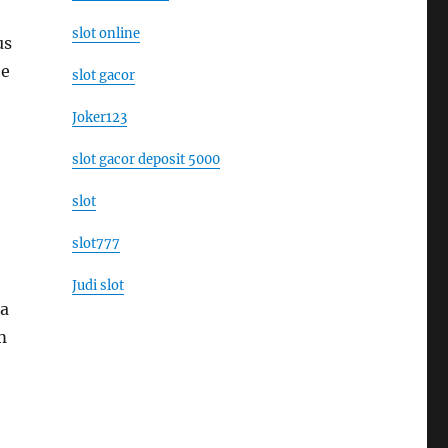
slot online
us
te
slot gacor
Joker123
slot gacor deposit 5000
slot
slot777
Judi slot
da
m