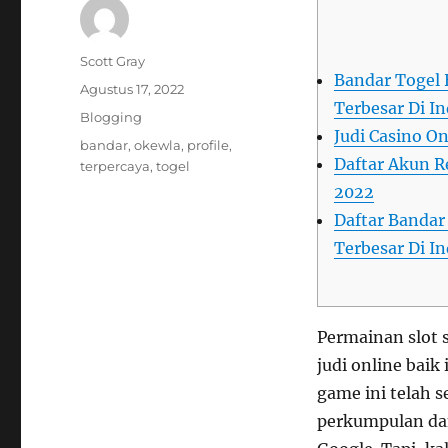
Author
Scott Gray
Bandar Togel H
Posted
Agustus 17, 2022
Terbesar Di I
on
Categories
Blogging
Judi Casino On
Tags
bandar
,
okewla
,
profile
,
Daftar Akun R
terpercaya
,
togel
2022
Daftar Bandar
Terbesar Di I
Permainan slot 
judi online baik 
game ini telah 
perkumpulan dan