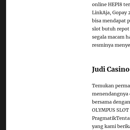
online HEPI8 te
LinkAja, Gopay 
bisa mendapat 
slot butuh repo
segala macam ha
resminya menyedi
Judi Casino
Temukan permaina
menendangnya de
bersama denga
OLYMPUS SLOT 
PragmatikTentan
yang kami berik