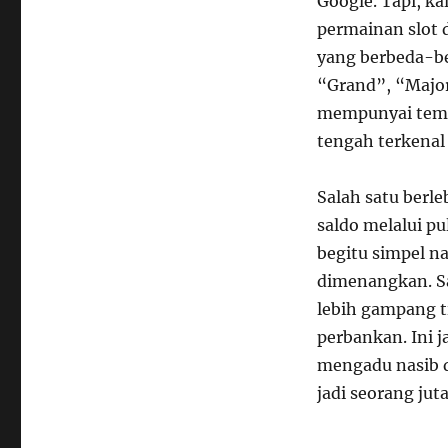
Google. Tapi, k
permainan slot d
yang berbeda-be
“Grand”, “Major”
mempunyai tema 
tengah terkenal 
Salah satu berle
saldo melalui p
begitu simpel n
dimenangkan. Saa
lebih gampang t
perbankan. Ini j
mengadu nasib d
jadi seorang ju