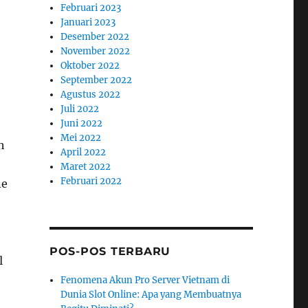
Februari 2023
Januari 2023
Desember 2022
November 2022
Oktober 2022
September 2022
Agustus 2022
Juli 2022
Juni 2022
Mei 2022
h
April 2022
Maret 2022
Februari 2022
ne
POS-POS TERBARU
l
Fenomena Akun Pro Server Vietnam di
Dunia Slot Online: Apa yang Membuatnya