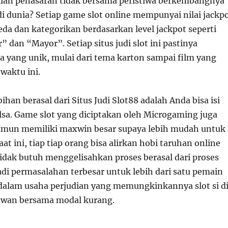
alian penasaran tidak bersama peristiwa berkembangnya
i dunia? Setiap game slot online mempunyai nilai jackp
da dan kategorikan berdasarkan level jackpot seperti
 dan “Mayor”. Setiap situs judi slot ini pastinya
yang unik, mulai dari tema karton sampai film yang
waktu ini.
bihan berasal dari Situs Judi Slot88 adalah Anda bisa isi
ulsa. Game slot yang diciptakan oleh Microgaming juga
amun memiliki maxwin besar supaya lebih mudah untuk
t ini, tiap tiap orang bisa alirkan hobi taruhan online
idak butuh menggelisahkan proses berasal dari proses
adi permasalahan terbesar untuk lebih dari satu pemain
alam usaha perjudian yang memungkinkannya slot si d
tawan bersama modal kurang.