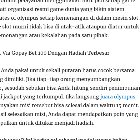
t online pelayanan menggunakan hati. Jadi setiap game
ati organisasi resmi game dunia yang bikin sistem
tes of olympus setiap kemenangan di dalam mesin slot.
slot murni tidak bisa di utak-atik ataupun diatur untuk
menangan atau kekalahan pada satu pihak.
t Via Gopay Bet 100 Dengan Hadiah Terbesar
 Anda pakai untuk sekali putaran harus cocok bersama
g dimiliki. Jika tiap-tiap orang menyumbangkan
, sesudah sebulan bisa Anda hitung sendiri penimbuna
ai jackpot yang terkumpul. Jika langsung
juara olympus
nyakan misi tersebut bisa selesai dalam waktu 15 menit.
asil selesaikan misi, Anda dapat mendapatkan poin yang
mpulkan untuk ditukar menjadi hadiah.