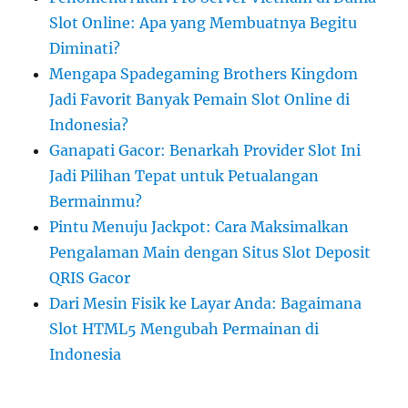
Slot Online: Apa yang Membuatnya Begitu
Diminati?
Mengapa Spadegaming Brothers Kingdom
Jadi Favorit Banyak Pemain Slot Online di
Indonesia?
Ganapati Gacor: Benarkah Provider Slot Ini
Jadi Pilihan Tepat untuk Petualangan
Bermainmu?
Pintu Menuju Jackpot: Cara Maksimalkan
Pengalaman Main dengan Situs Slot Deposit
QRIS Gacor
Dari Mesin Fisik ke Layar Anda: Bagaimana
Slot HTML5 Mengubah Permainan di
Indonesia