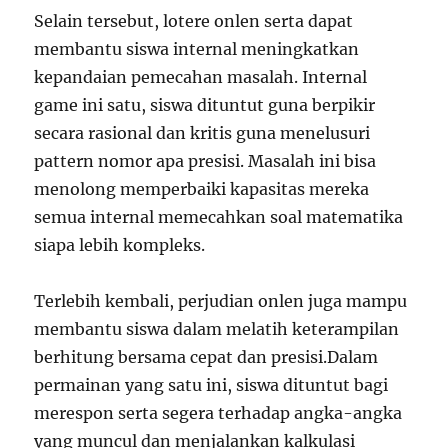
Selain tersebut, lotere onlen serta dapat
membantu siswa internal meningkatkan
kepandaian pemecahan masalah. Internal
game ini satu, siswa dituntut guna berpikir
secara rasional dan kritis guna menelusuri
pattern nomor apa presisi. Masalah ini bisa
menolong memperbaiki kapasitas mereka
semua internal memecahkan soal matematika
siapa lebih kompleks.
Terlebih kembali, perjudian onlen juga mampu
membantu siswa dalam melatih keterampilan
berhitung bersama cepat dan presisi.Dalam
permainan yang satu ini, siswa dituntut bagi
merespon serta segera terhadap angka-angka
yang muncul dan menjalankan kalkulasi