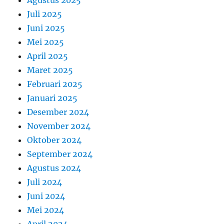
Agustus 2025
Juli 2025
Juni 2025
Mei 2025
April 2025
Maret 2025
Februari 2025
Januari 2025
Desember 2024
November 2024
Oktober 2024
September 2024
Agustus 2024
Juli 2024
Juni 2024
Mei 2024