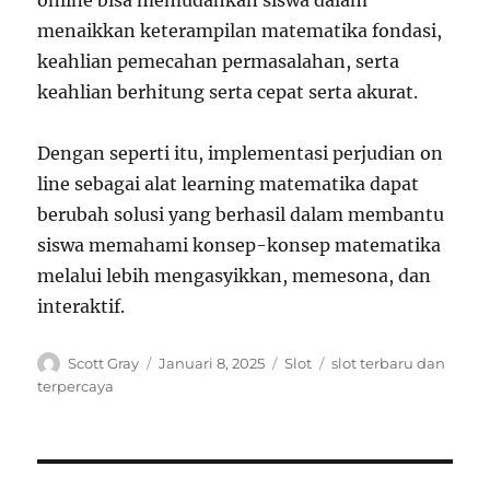
online bisa memudahkan siswa dalam
menaikkan keterampilan matematika fondasi,
keahlian pemecahan permasalahan, serta
keahlian berhitung serta cepat serta akurat.
Dengan seperti itu, implementasi perjudian on
line sebagai alat learning matematika dapat
berubah solusi yang berhasil dalam membantu
siswa memahami konsep-konsep matematika
melalui lebih mengasyikkan, memesona, dan
interaktif.
Author
Posted
Categories
Tags
Scott Gray
Januari 8, 2025
Slot
slot terbaru dan
on
terpercaya
Navigasi