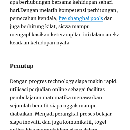
apa berhubungan bersama kehidupan sehari-
hari.Dengan melatih kompetensi perhitungan,
pemecahan kendala,
live shanghai pools
dan
juga berhitung kilat, siswa mampu
mengaplikasikan keterampilan ini dalam aneka
keadaan kehidupan nyata.
Penutup
Dengan progres technology siapa makin rapid,
utilisasi perjudian online sebagai fasilitas
pembelajaran matematika menawarkan
sejumlah benefit siapa nggak mampu
diabaikan. Menjadi perangkat proses belajar
siapa inovatif dan juga komunikatif, togel