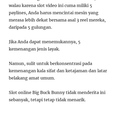
walau karena slot video ini cuma miliki 5
paylines, Anda harus mencintai mesin yang
merasa lebih dekat bersama asal 3 reel mereka,
daripada 5 gulungan.
Jika Anda dapat menemukannya, 5
kemenangan jenis layak.
Namun, sulit untuk berkonsentrasi pada
kemenangan kala sifat dan ketajaman dan latar
belakang amat umum.
Slot online Big Buck Bunny tidak menderita ini
sebanyak, tetapi tetap tidak menarik.