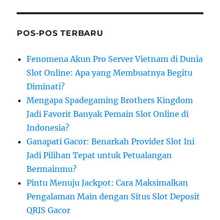
POS-POS TERBARU
Fenomena Akun Pro Server Vietnam di Dunia
Slot Online: Apa yang Membuatnya Begitu
Diminati?
Mengapa Spadegaming Brothers Kingdom
Jadi Favorit Banyak Pemain Slot Online di
Indonesia?
Ganapati Gacor: Benarkah Provider Slot Ini
Jadi Pilihan Tepat untuk Petualangan
Bermainmu?
Pintu Menuju Jackpot: Cara Maksimalkan
Pengalaman Main dengan Situs Slot Deposit
QRIS Gacor