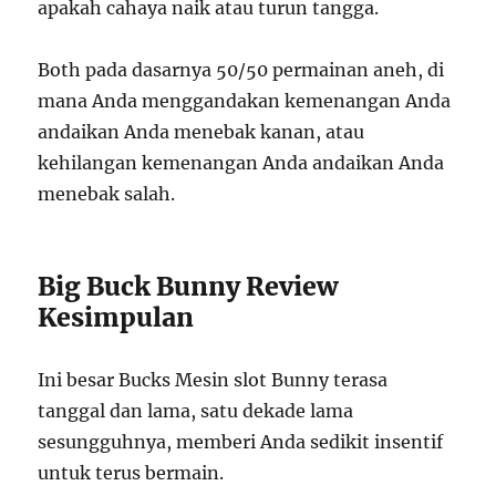
apakah cahaya naik atau turun tangga.
Both pada dasarnya 50/50 permainan aneh, di
mana Anda menggandakan kemenangan Anda
andaikan Anda menebak kanan, atau
kehilangan kemenangan Anda andaikan Anda
menebak salah.
Big Buck Bunny Review
Kesimpulan
Ini besar Bucks Mesin slot Bunny terasa
tanggal dan lama, satu dekade lama
sesungguhnya, memberi Anda sedikit insentif
untuk terus bermain.