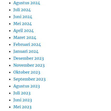
Agustus 2024
Juli 2024
Juni 2024
Mei 2024
April 2024
Maret 2024
Februari 2024
Januari 2024
Desember 2023
November 2023
Oktober 2023
September 2023
Agustus 2023
Juli 2023
Juni 2023
Mei 2023