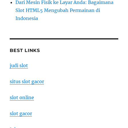
Dari Mesin Fisik ke Layar Anda: Bagaimana
Slot HTML5 Mengubah Permainan di
Indonesia
BEST LINKS
judi slot
situs slot gacor
slot online
slot gacor