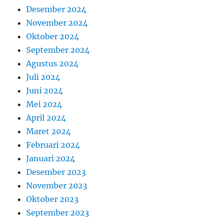
Desember 2024
November 2024
Oktober 2024
September 2024
Agustus 2024
Juli 2024
Juni 2024
Mei 2024
April 2024
Maret 2024
Februari 2024
Januari 2024
Desember 2023
November 2023
Oktober 2023
September 2023