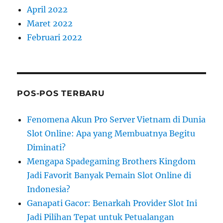
April 2022
Maret 2022
Februari 2022
POS-POS TERBARU
Fenomena Akun Pro Server Vietnam di Dunia
Slot Online: Apa yang Membuatnya Begitu
Diminati?
Mengapa Spadegaming Brothers Kingdom
Jadi Favorit Banyak Pemain Slot Online di
Indonesia?
Ganapati Gacor: Benarkah Provider Slot Ini
Jadi Pilihan Tepat untuk Petualangan