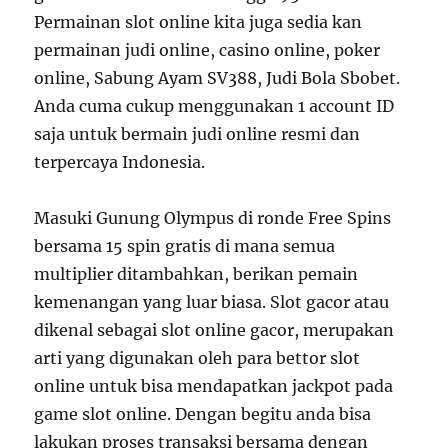
Permainan slot online kita juga sedia kan
permainan judi online, casino online, poker
online, Sabung Ayam SV388, Judi Bola Sbobet.
Anda cuma cukup menggunakan 1 account ID
saja untuk bermain judi online resmi dan
terpercaya Indonesia.
Masuki Gunung Olympus di ronde Free Spins
bersama 15 spin gratis di mana semua
multiplier ditambahkan, berikan pemain
kemenangan yang luar biasa. Slot gacor atau
dikenal sebagai slot online gacor, merupakan
arti yang digunakan oleh para bettor slot
online untuk bisa mendapatkan jackpot pada
game slot online. Dengan begitu anda bisa
lakukan proses transaksi bersama dengan