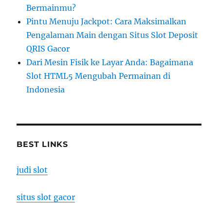
Bermainmu?
Pintu Menuju Jackpot: Cara Maksimalkan
Pengalaman Main dengan Situs Slot Deposit
QRIS Gacor
Dari Mesin Fisik ke Layar Anda: Bagaimana
Slot HTML5 Mengubah Permainan di
Indonesia
BEST LINKS
judi slot
situs slot gacor