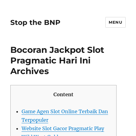
Stop the BNP
MENU
Bocoran Jackpot Slot
Pragmatic Hari Ini
Archives
Content
Game Agen Slot Online Terbaik Dan
Terpopuler
Website Slot Gacor Pragmatic Play