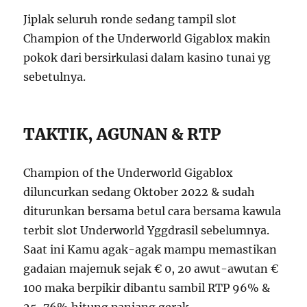
Jiplak seluruh ronde sedang tampil slot
Champion of the Underworld Gigablox makin
pokok dari bersirkulasi dalam kasino tunai yg
sebetulnya.
TAKTIK, AGUNAN & RTP
Champion of the Underworld Gigablox
diluncurkan sedang Oktober 2022 & sudah
diturunkan bersama betul cara bersama kawula
terbit slot Underworld Yggdrasil sebelumnya.
Saat ini Kamu agak-agak mampu memastikan
gadaian majemuk sejak € 0, 20 awut-awutan €
100 maka berpikir dibantu sambil RTP 96% &