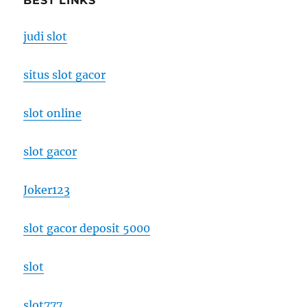
BEST LINKS
judi slot
situs slot gacor
slot online
slot gacor
Joker123
slot gacor deposit 5000
slot
slot777