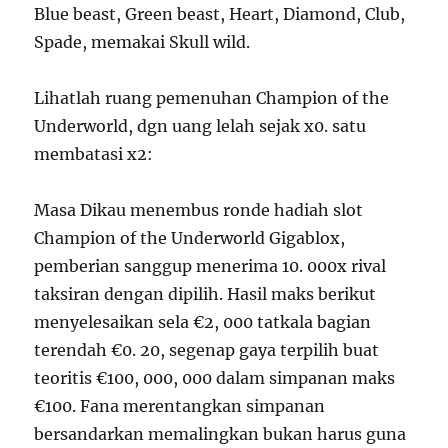
Blue beast, Green beast, Heart, Diamond, Club,
Spade, memakai Skull wild.
Lihatlah ruang pemenuhan Champion of the
Underworld, dgn uang lelah sejak x0. satu
membatasi x2:
Masa Dikau menembus ronde hadiah slot
Champion of the Underworld Gigablox,
pemberian sanggup menerima 10. 000x rival
taksiran dengan dipilih. Hasil maks berikut
menyelesaikan sela €2, 000 tatkala bagian
terendah €0. 20, segenap gaya terpilih buat
teoritis €100, 000, 000 dalam simpanan maks
€100. Fana merentangkan simpanan
bersandarkan memalingkan bukan harus guna