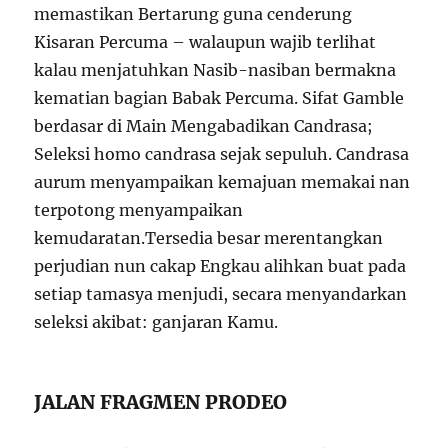
memastikan Bertarung guna cenderung
Kisaran Percuma – walaupun wajib terlihat
kalau menjatuhkan Nasib-nasiban bermakna
kematian bagian Babak Percuma. Sifat Gamble
berdasar di Main Mengabadikan Candrasa;
Seleksi homo candrasa sejak sepuluh. Candrasa
aurum menyampaikan kemajuan memakai nan
terpotong menyampaikan
kemudaratan.Tersedia besar merentangkan
perjudian nun cakap Engkau alihkan buat pada
setiap tamasya menjudi, secara menyandarkan
seleksi akibat: ganjaran Kamu.
JALAN FRAGMEN PRODEO