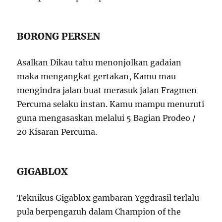
BORONG PERSEN
Asalkan Dikau tahu menonjolkan gadaian
maka mengangkat gertakan, Kamu mau
mengindra jalan buat merasuk jalan Fragmen
Percuma selaku instan. Kamu mampu menuruti
guna mengasaskan melalui 5 Bagian Prodeo /
20 Kisaran Percuma.
GIGABLOX
Teknikus Gigablox gambaran Yggdrasil terlalu
pula berpengaruh dalam Champion of the