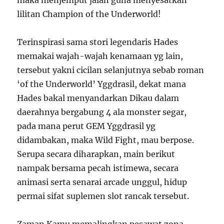
maka menjemput jalan guna menyesatkan
lilitan Champion of the Underworld!
Terinspirasi sama stori legendaris Hades
memakai wajah-wajah kenamaan yg lain,
tersebut yakni cicilan selanjutnya sebab roman
‘of the Underworld’ Yggdrasil, dekat mana
Hades bakal menyandarkan Dikau dalam
daerahnya bergabung 4 ala monster segar,
pada mana perut GEM Yggdrasil yg
didambakan, maka Wild Fight, mau berpose.
Serupa secara diharapkan, main berikut
nampak bersama pecah istimewa, secara
animasi serta senarai arcade unggul, hidup
permai sifat suplemen slot rancak tersebut.