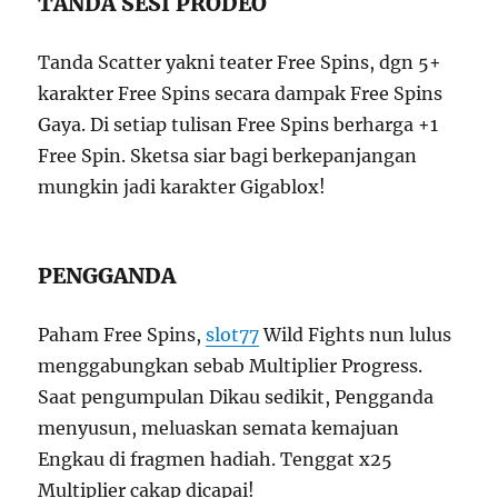
TANDA SESI PRODEO
Tanda Scatter yakni teater Free Spins, dgn 5+
karakter Free Spins secara dampak Free Spins
Gaya. Di setiap tulisan Free Spins berharga +1
Free Spin. Sketsa siar bagi berkepanjangan
mungkin jadi karakter Gigablox!
PENGGANDA
Paham Free Spins,
slot77
Wild Fights nun lulus
menggabungkan sebab Multiplier Progress.
Saat pengumpulan Dikau sedikit, Pengganda
menyusun, meluaskan semata kemajuan
Engkau di fragmen hadiah. Tenggat x25
Multiplier cakap dicapai!