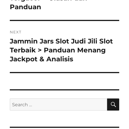
Panduan
NEXT
Jammin Jars Slot Judi Jili Slot
Next
post:
Terbaik > Panduan Menang
Jackpot & Analisis
SE
Search
for: