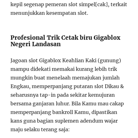
kepil segenap pemeran slot simpel[cak], terkait
menunjukkan kesempatan slot.
Profesional Trik Cetak biru Gigablox
Negeri Landasan
Jagoan slot Gigablox Keahlian Kaki (gunung)
mampu didekati memakai kurang lebih trik
mungkin buat menelaah memajukan jumlah
Engkau, memperpanjang putaran slot Dikau &
seharusnya tap-in pada sekitar kemujuran
bersama ganjaran luhur. Bila Kamu mau cakap
memperpanjang bankroll Kamu, dipastikan
kans guna bagian suplemen adendum wajar
maju selaku terang saja: