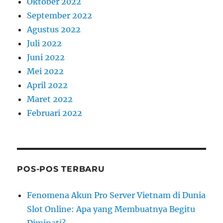
Oktober 2022
September 2022
Agustus 2022
Juli 2022
Juni 2022
Mei 2022
April 2022
Maret 2022
Februari 2022
POS-POS TERBARU
Fenomena Akun Pro Server Vietnam di Dunia
Slot Online: Apa yang Membuatnya Begitu