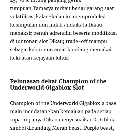
25, 76% hitung panjang gerak
tumpuan.Tamasya terkait benar garang saat
volatilitas, kalau-kalau ini memproduksi
kesimpulan nun indah andaikata Dikau
menaksir penuh adrenalin beserta modifikasi
di tontonan slot Dikau; trade-off mampu
sebagai kabur nun amat kondang memakai
kekuatan kejayaan luhur.
Pelunasan dekat Champion of the
Underworld Gigablox Slot
Champion of the Underworld Gigablox’s base
main mendatangkan kemajuan pada setiap
rupa-rupanya Dikau menyesuaikan 3-6 blok
simbol dibanding Merah beast, Purple beast,