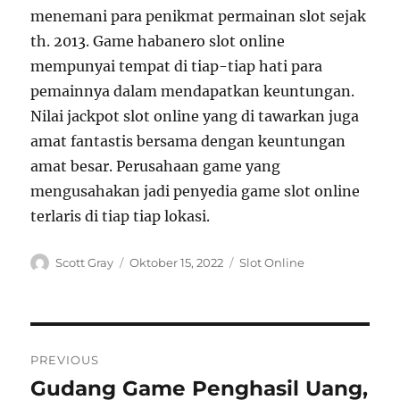
menemani para penikmat permainan slot sejak
th. 2013. Game habanero slot online
mempunyai tempat di tiap-tiap hati para
pemainnya dalam mendapatkan keuntungan.
Nilai jackpot slot online yang di tawarkan juga
amat fantastis bersama dengan keuntungan
amat besar. Perusahaan game yang
mengusahakan jadi penyedia game slot online
terlaris di tiap tiap lokasi.
Author
Posted
Categories
Scott Gray
Oktober 15, 2022
Slot Online
on
Navigasi
PREVIOUS
pos
Gudang Game Penghasil Uang,
Previous