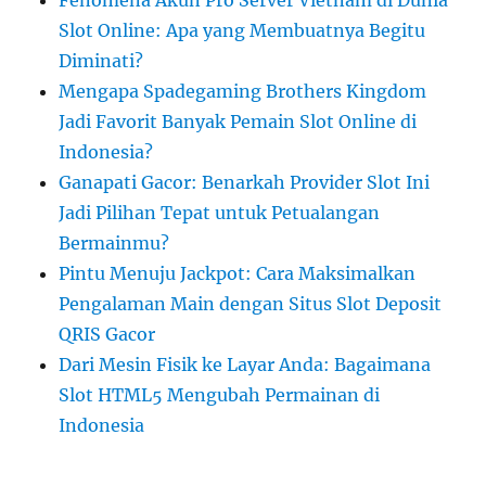
Fenomena Akun Pro Server Vietnam di Dunia
Slot Online: Apa yang Membuatnya Begitu
Diminati?
Mengapa Spadegaming Brothers Kingdom
Jadi Favorit Banyak Pemain Slot Online di
Indonesia?
Ganapati Gacor: Benarkah Provider Slot Ini
Jadi Pilihan Tepat untuk Petualangan
Bermainmu?
Pintu Menuju Jackpot: Cara Maksimalkan
Pengalaman Main dengan Situs Slot Deposit
QRIS Gacor
Dari Mesin Fisik ke Layar Anda: Bagaimana
Slot HTML5 Mengubah Permainan di
Indonesia