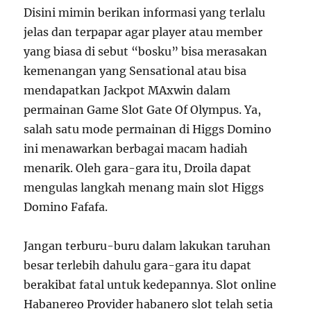
Disini mimin berikan informasi yang terlalu
jelas dan terpapar agar player atau member
yang biasa di sebut “bosku” bisa merasakan
kemenangan yang Sensational atau bisa
mendapatkan Jackpot MAxwin dalam
permainan Game Slot Gate Of Olympus. Ya,
salah satu mode permainan di Higgs Domino
ini menawarkan berbagai macam hadiah
menarik. Oleh gara-gara itu, Droila dapat
mengulas langkah menang main slot Higgs
Domino Fafafa.
Jangan terburu-buru dalam lakukan taruhan
besar terlebih dahulu gara-gara itu dapat
berakibat fatal untuk kedepannya. Slot online
Habanereo Provider habanero slot telah setia