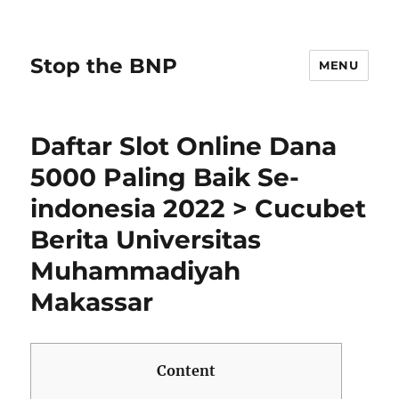
Stop the BNP
MENU
Daftar Slot Online Dana
5000 Paling Baik Se-
indonesia 2022 > Cucubet
Berita Universitas
Muhammadiyah
Makassar
Content