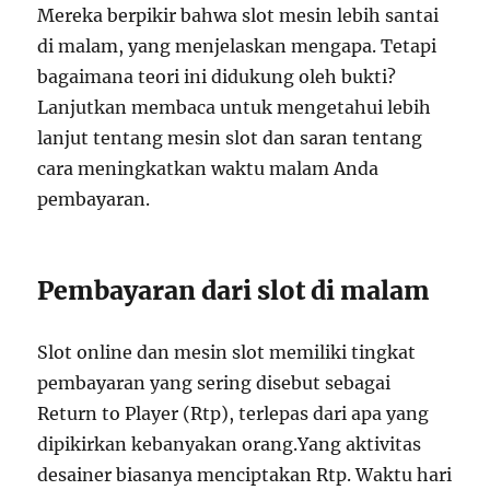
Mereka berpikir bahwa slot mesin lebih santai
di malam, yang menjelaskan mengapa. Tetapi
bagaimana teori ini didukung oleh bukti?
Lanjutkan membaca untuk mengetahui lebih
lanjut tentang mesin slot dan saran tentang
cara meningkatkan waktu malam Anda
pembayaran.
Pembayaran dari slot di malam
Slot online dan mesin slot memiliki tingkat
pembayaran yang sering disebut sebagai
Return to Player (Rtp), terlepas dari apa yang
dipikirkan kebanyakan orang.Yang aktivitas
desainer biasanya menciptakan Rtp. Waktu hari