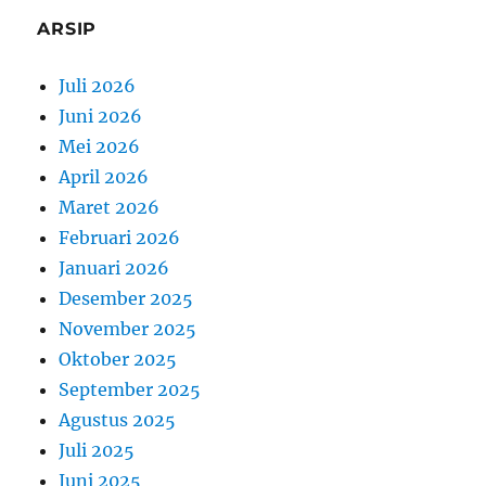
ARSIP
Juli 2026
Juni 2026
Mei 2026
April 2026
Maret 2026
Februari 2026
Januari 2026
Desember 2025
November 2025
Oktober 2025
September 2025
Agustus 2025
Juli 2025
Juni 2025