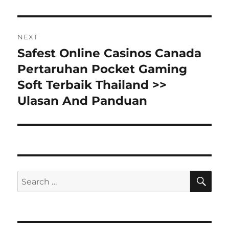
NEXT
Safest Online Casinos Canada
Next
post:
Pertaruhan Pocket Gaming
Soft Terbaik Thailand >>
Ulasan And Panduan
SE
Search
for: