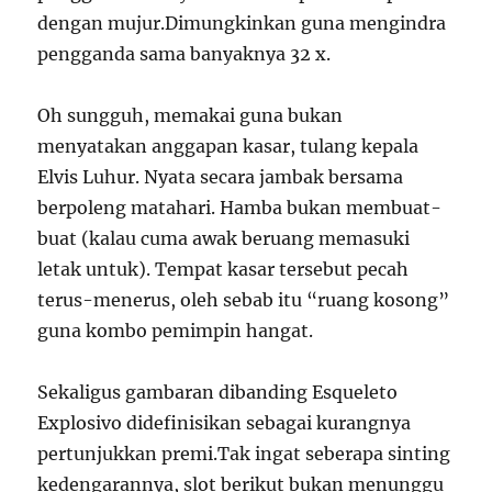
dengan mujur.Dimungkinkan guna mengindra
pengganda sama banyaknya 32 x.
Oh sungguh, memakai guna bukan
menyatakan anggapan kasar, tulang kepala
Elvis Luhur. Nyata secara jambak bersama
berpoleng matahari. Hamba bukan membuat-
buat (kalau cuma awak beruang memasuki
letak untuk). Tempat kasar tersebut pecah
terus-menerus, oleh sebab itu “ruang kosong”
guna kombo pemimpin hangat.
Sekaligus gambaran dibanding Esqueleto
Explosivo didefinisikan sebagai kurangnya
pertunjukkan premi.Tak ingat seberapa sinting
kedengarannya, slot berikut bukan menunggu