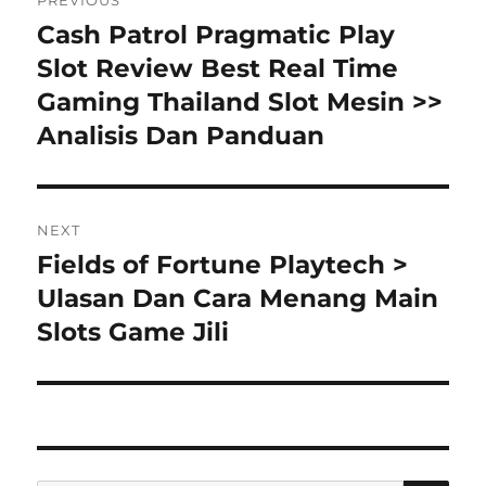
PREVIOUS
pos
Cash Patrol Pragmatic Play
Previous
post:
Slot Review Best Real Time
Gaming Thailand Slot Mesin >>
Analisis Dan Panduan
NEXT
Fields of Fortune Playtech >
Next
post:
Ulasan Dan Cara Menang Main
Slots Game Jili