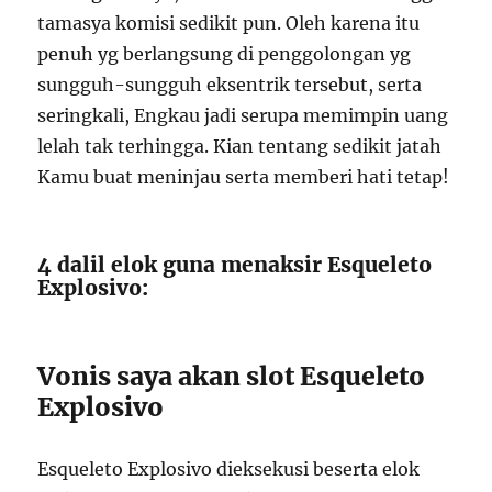
tamasya komisi sedikit pun. Oleh karena itu
penuh yg berlangsung di penggolongan yg
sungguh-sungguh eksentrik tersebut, serta
seringkali, Engkau jadi serupa memimpin uang
lelah tak terhingga. Kian tentang sedikit jatah
Kamu buat meninjau serta memberi hati tetap!
4 dalil elok guna menaksir Esqueleto
Explosivo:
Vonis saya akan slot Esqueleto
Explosivo
Esqueleto Explosivo dieksekusi beserta elok