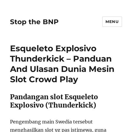
Stop the BNP
MENU
Esqueleto Explosivo
Thunderkick – Panduan
And Ulasan Dunia Mesin
Slot Crowd Play
Pandangan slot Esqueleto
Explosivo (Thunderkick)
Pengembang main Swedia tersebut
menghasilkan slot yg pas istimewa, guna