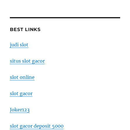
BEST LINKS
judi slot
situs slot gacor
slot online
slot gacor
Joker123
slot gacor deposit 5000