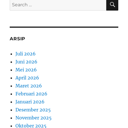
SE
Search
for:
ARSIP
Juli 2026
Juni 2026
Mei 2026
April 2026
Maret 2026
Februari 2026
Januari 2026
Desember 2025
November 2025
Oktober 2025