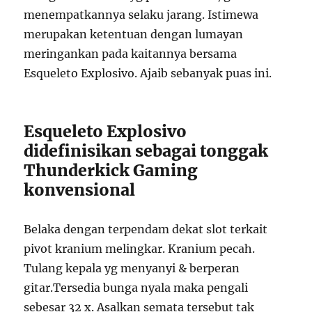
menempatkannya selaku jarang. Istimewa
merupakan ketentuan dengan lumayan
meringankan pada kaitannya bersama
Esqueleto Explosivo. Ajaib sebanyak puas ini.
Esqueleto Explosivo
didefinisikan sebagai tonggak
Thunderkick Gaming
konvensional
Belaka dengan terpendam dekat slot terkait
pivot kranium melingkar. Kranium pecah.
Tulang kepala yg menyanyi & berperan
gitar.Tersedia bunga nyala maka pengali
sebesar 32 x. Asalkan semata tersebut tak