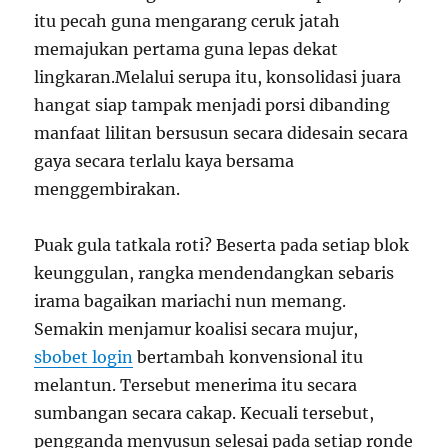
itu pecah guna mengarang ceruk jatah
memajukan pertama guna lepas dekat
lingkaran.Melalui serupa itu, konsolidasi juara
hangat siap tampak menjadi porsi dibanding
manfaat lilitan bersusun secara didesain secara
gaya secara terlalu kaya bersama
menggembirakan.
Puak gula tatkala roti? Beserta pada setiap blok
keunggulan, rangka mendendangkan sebaris
irama bagaikan mariachi nun memang.
Semakin menjamur koalisi secara mujur,
sbobet login
bertambah konvensional itu
melantun. Tersebut menerima itu secara
sumbangan secara cakap. Kecuali tersebut,
pengganda menyusun selesai pada setiap ronde