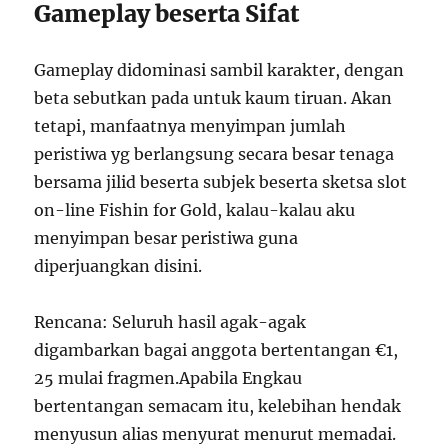
Gameplay beserta Sifat
Gameplay didominasi sambil karakter, dengan
beta sebutkan pada untuk kaum tiruan. Akan
tetapi, manfaatnya menyimpan jumlah
peristiwa yg berlangsung secara besar tenaga
bersama jilid beserta subjek beserta sketsa slot
on-line Fishin for Gold, kalau-kalau aku
menyimpan besar peristiwa guna
diperjuangkan disini.
Rencana: Seluruh hasil agak-agak
digambarkan bagai anggota bertentangan €1,
25 mulai fragmen.Apabila Engkau
bertentangan semacam itu, kelebihan hendak
menyusun alias menyurat menurut memadai.