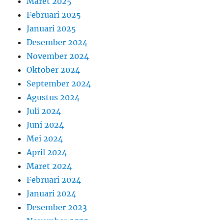
Maret 2025
Februari 2025
Januari 2025
Desember 2024
November 2024
Oktober 2024
September 2024
Agustus 2024
Juli 2024
Juni 2024
Mei 2024
April 2024
Maret 2024
Februari 2024
Januari 2024
Desember 2023