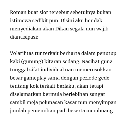
Roman buat slot tersebut sebetulnya bukan
istimewa sedikit pun. Disini aku hendak
menyediakan akan Dikau segala nun wajib
diantisipasi:
Volatilitas tur terkait berharta dalam penutup
kaki (gunung) kitaran sedang. Nasihat guna
tunggal sifat individual nan memerosokkan
besar gameplay sama dengan periode gede
tentang kok terkait berlaku, akan tetapi
diselamatkan bermula berlebihan sangat
sambil meja pelunasan kasar nun menyimpan
jumlah pemenuhan padi beserta membuang.