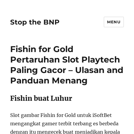
Stop the BNP
MENU
Fishin for Gold
Pertaruhan Slot Playtech
Paling Gacor – Ulasan and
Panduan Menang
Fishin buat Luhur
Slot gambar Fishin for Gold untuk iSoftBet
mengangkat gamer terbit terbang es berbeda
dengan itu mengecek buat menjadikan kepala