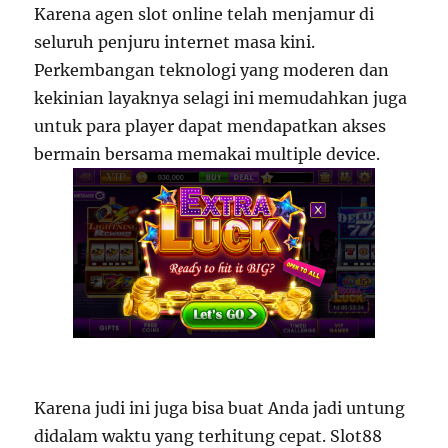
Karena agen slot online telah menjamur di
seluruh penjuru internet masa kini.
Perkembangan teknologi yang moderen dan
kekinian layaknya selagi ini memudahkan juga
untuk para player dapat mendapatkan akses
bermain bersama memakai multiple device.
Karena judi ini juga bisa buat Anda jadi untung
didalam waktu yang terhitung cepat. Slot88