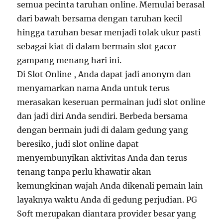
semua pecinta taruhan online. Memulai berasal
dari bawah bersama dengan taruhan kecil
hingga taruhan besar menjadi tolak ukur pasti
sebagai kiat di dalam bermain slot gacor
gampang menang hari ini.
Di Slot Online , Anda dapat jadi anonym dan
menyamarkan nama Anda untuk terus
merasakan keseruan permainan judi slot online
dan jadi diri Anda sendiri. Berbeda bersama
dengan bermain judi di dalam gedung yang
beresiko, judi slot online dapat
menyembunyikan aktivitas Anda dan terus
tenang tanpa perlu khawatir akan
kemungkinan wajah Anda dikenali pemain lain
layaknya waktu Anda di gedung perjudian. PG
Soft merupakan diantara provider besar yang