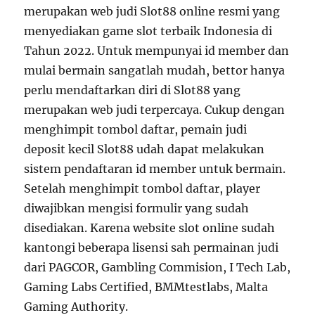
merupakan web judi Slot88 online resmi yang
menyediakan game slot terbaik Indonesia di
Tahun 2022. Untuk mempunyai id member dan
mulai bermain sangatlah mudah, bettor hanya
perlu mendaftarkan diri di Slot88 yang
merupakan web judi terpercaya. Cukup dengan
menghimpit tombol daftar, pemain judi
deposit kecil Slot88 udah dapat melakukan
sistem pendaftaran id member untuk bermain.
Setelah menghimpit tombol daftar, player
diwajibkan mengisi formulir yang sudah
disediakan. Karena website slot online sudah
kantongi beberapa lisensi sah permainan judi
dari PAGCOR, Gambling Commision, I Tech Lab,
Gaming Labs Certified, BMMtestlabs, Malta
Gaming Authority.