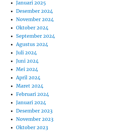
Januari 2025
Desember 2024
November 2024
Oktober 2024
September 2024
Agustus 2024
Juli 2024
Juni 2024
Mei 2024
April 2024
Maret 2024
Februari 2024
Januari 2024
Desember 2023
November 2023
Oktober 2023