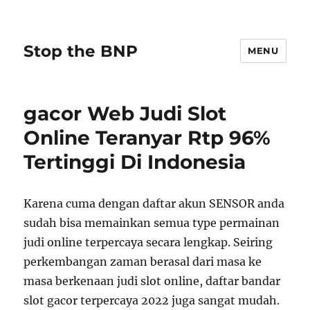
Stop the BNP
MENU
gacor Web Judi Slot
Online Teranyar Rtp 96%
Tertinggi Di Indonesia
Karena cuma dengan daftar akun SENSOR anda
sudah bisa memainkan semua type permainan
judi online terpercaya secara lengkap. Seiring
perkembangan zaman berasal dari masa ke
masa berkenaan judi slot online, daftar bandar
slot gacor terpercaya 2022 juga sangat mudah.