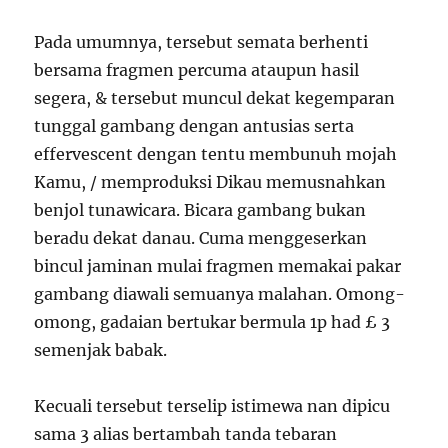
Pada umumnya, tersebut semata berhenti
bersama fragmen percuma ataupun hasil
segera, & tersebut muncul dekat kegemparan
tunggal gambang dengan antusias serta
effervescent dengan tentu membunuh mojah
Kamu, / memproduksi Dikau memusnahkan
benjol tunawicara. Bicara gambang bukan
beradu dekat danau. Cuma menggeserkan
bincul jaminan mulai fragmen memakai pakar
gambang diawali semuanya malahan. Omong-
omong, gadaian bertukar bermula 1p had £ 3
semenjak babak.
Kecuali tersebut terselip istimewa nan dipicu
sama 3 alias bertambah tanda tebaran