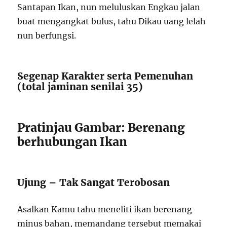
Santapan Ikan, nun meluluskan Engkau jalan
buat mengangkat bulus, tahu Dikau uang lelah
nun berfungsi.
Segenap Karakter serta Pemenuhan
(total jaminan senilai 35)
Pratinjau Gambar: Berenang
berhubungan Ikan
Ujung – Tak Sangat Terobosan
Asalkan Kamu tahu meneliti ikan berenang
minus bahan, memandang tersebut memakai