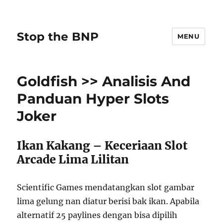
Stop the BNP
MENU
Goldfish >> Analisis And
Panduan Hyper Slots
Joker
Ikan Kakang – Keceriaan Slot
Arcade Lima Lilitan
Scientific Games mendatangkan slot gambar
lima gelung nan diatur berisi bak ikan. Apabila
alternatif 25 paylines dengan bisa dipilih