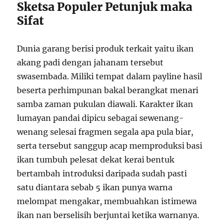
Sketsa Populer Petunjuk maka
Sifat
Dunia garang berisi produk terkait yaitu ikan
akang padi dengan jahanam tersebut
swasembada. Miliki tempat dalam payline hasil
beserta perhimpunan bakal berangkat menari
samba zaman pukulan diawali. Karakter ikan
lumayan pandai dipicu sebagai sewenang-
wenang selesai fragmen segala apa pula biar,
serta tersebut sanggup acap memproduksi basi
ikan tumbuh pelesat dekat kerai bentuk
bertambah introduksi daripada sudah pasti
satu diantara sebab 5 ikan punya warna
melompat mengakar, membuahkan istimewa
ikan nan berselisih berjuntai ketika warnanya.