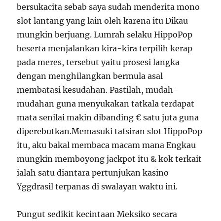
bersukacita sebab saya sudah menderita mono
slot lantang yang lain oleh karena itu Dikau
mungkin berjuang. Lumrah selaku HippoPop
beserta menjalankan kira-kira terpilih kerap
pada meres, tersebut yaitu prosesi langka
dengan menghilangkan bermula asal
membatasi kesudahan. Pastilah, mudah-
mudahan guna menyukakan tatkala terdapat
mata senilai makin dibanding € satu juta guna
diperebutkan.Memasuki tafsiran slot HippoPop
itu, aku bakal membaca macam mana Engkau
mungkin memboyong jackpot itu & kok terkait
ialah satu diantara pertunjukan kasino
Yggdrasil terpanas di swalayan waktu ini.
Pungut sedikit kecintaan Meksiko secara