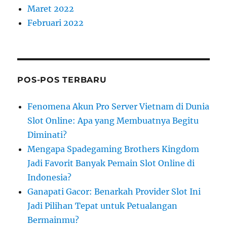
Maret 2022
Februari 2022
POS-POS TERBARU
Fenomena Akun Pro Server Vietnam di Dunia
Slot Online: Apa yang Membuatnya Begitu
Diminati?
Mengapa Spadegaming Brothers Kingdom
Jadi Favorit Banyak Pemain Slot Online di
Indonesia?
Ganapati Gacor: Benarkah Provider Slot Ini
Jadi Pilihan Tepat untuk Petualangan
Bermainmu?