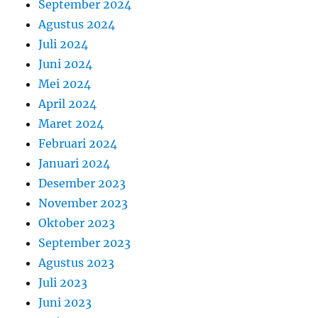
September 2024
Agustus 2024
Juli 2024
Juni 2024
Mei 2024
April 2024
Maret 2024
Februari 2024
Januari 2024
Desember 2023
November 2023
Oktober 2023
September 2023
Agustus 2023
Juli 2023
Juni 2023