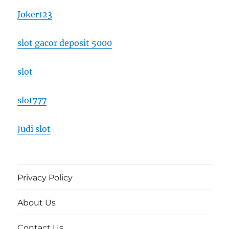
Joker123
slot gacor deposit 5000
slot
slot777
Judi slot
Privacy Policy
About Us
Contact Us