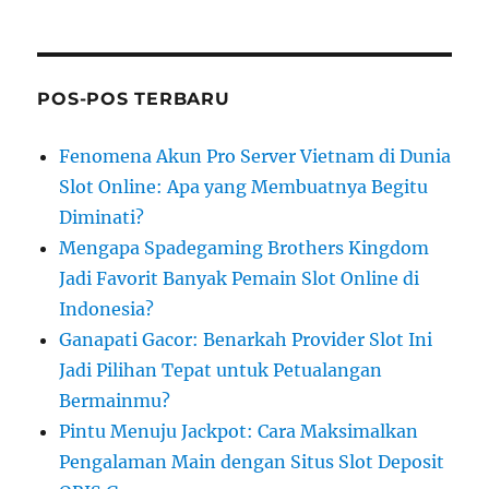
POS-POS TERBARU
Fenomena Akun Pro Server Vietnam di Dunia
Slot Online: Apa yang Membuatnya Begitu
Diminati?
Mengapa Spadegaming Brothers Kingdom
Jadi Favorit Banyak Pemain Slot Online di
Indonesia?
Ganapati Gacor: Benarkah Provider Slot Ini
Jadi Pilihan Tepat untuk Petualangan
Bermainmu?
Pintu Menuju Jackpot: Cara Maksimalkan
Pengalaman Main dengan Situs Slot Deposit