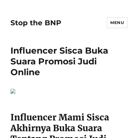
Stop the BNP
MENU
Influencer Sisca Buka
Suara Promosi Judi
Online
Influencer Mami Sisca
Akhirnya Buka Suara