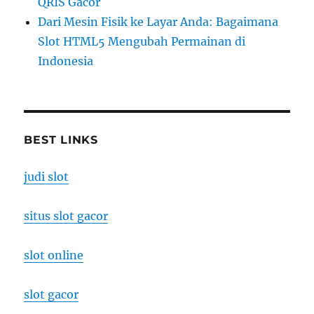
QRIS Gacor
Dari Mesin Fisik ke Layar Anda: Bagaimana
Slot HTML5 Mengubah Permainan di
Indonesia
BEST LINKS
judi slot
situs slot gacor
slot online
slot gacor