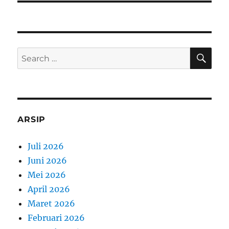
SE
Search
for:
ARSIP
Juli 2026
Juni 2026
Mei 2026
April 2026
Maret 2026
Februari 2026