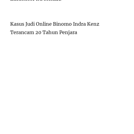
Kasus Judi Online Binomo Indra Kenz
Terancam 20 Tahun Penjara