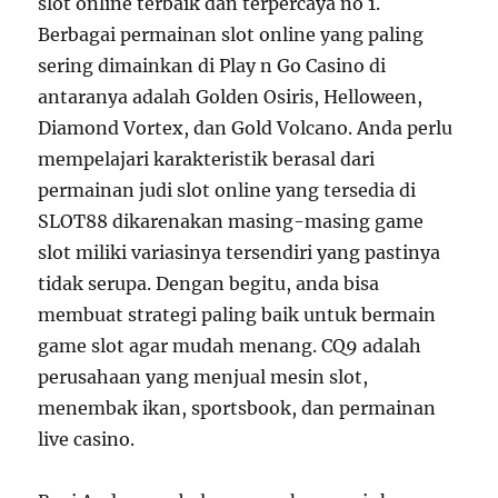
slot online terbaik dan terpercaya no 1.
Berbagai permainan slot online yang paling
sering dimainkan di Play n Go Casino di
antaranya adalah Golden Osiris, Helloween,
Diamond Vortex, dan Gold Volcano. Anda perlu
mempelajari karakteristik berasal dari
permainan judi slot online yang tersedia di
SLOT88 dikarenakan masing-masing game
slot miliki variasinya tersendiri yang pastinya
tidak serupa. Dengan begitu, anda bisa
membuat strategi paling baik untuk bermain
game slot agar mudah menang. CQ9 adalah
perusahaan yang menjual mesin slot,
menembak ikan, sportsbook, dan permainan
live casino.