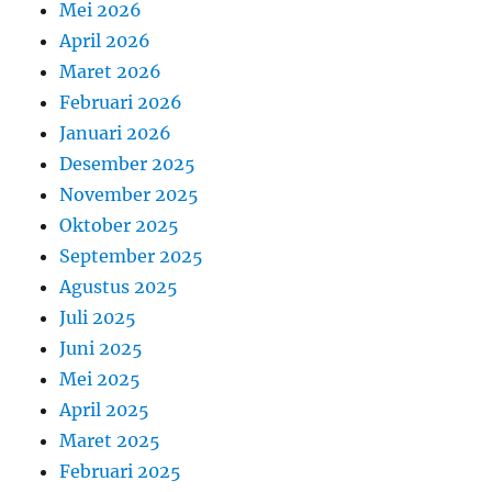
Mei 2026
April 2026
Maret 2026
Februari 2026
Januari 2026
Desember 2025
November 2025
Oktober 2025
September 2025
Agustus 2025
Juli 2025
Juni 2025
Mei 2025
April 2025
Maret 2025
Februari 2025