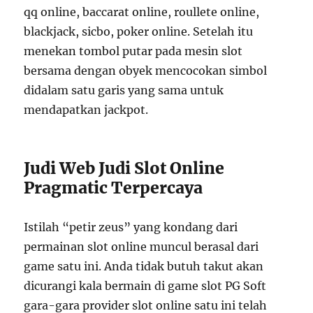
qq online, baccarat online, roullete online,
blackjack, sicbo, poker online. Setelah itu
menekan tombol putar pada mesin slot
bersama dengan obyek mencocokan simbol
didalam satu garis yang sama untuk
mendapatkan jackpot.
Judi Web Judi Slot Online
Pragmatic Terpercaya
Istilah “petir zeus” yang kondang dari
permainan slot online muncul berasal dari
game satu ini. Anda tidak butuh takut akan
dicurangi kala bermain di game slot PG Soft
gara-gara provider slot online satu ini telah