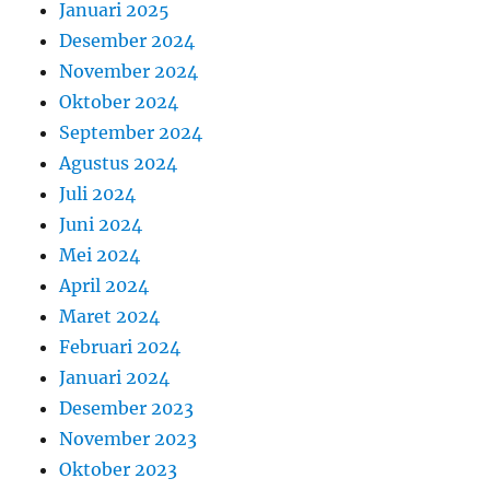
Januari 2025
Desember 2024
November 2024
Oktober 2024
September 2024
Agustus 2024
Juli 2024
Juni 2024
Mei 2024
April 2024
Maret 2024
Februari 2024
Januari 2024
Desember 2023
November 2023
Oktober 2023