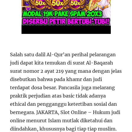
Salah satu dalil Al-Qur’an perihal pelarangan
judi dapat kita temukan di surat Al-Baqarah
surat nomor 2 ayat 219 yang mana dengan jelas
disebutkan bahwa pada khamr dan judi
terdapat dosa besar. Pancasila juga melarang
praktik perjudian atas basic tidak adanya
ethical dan pengganggu ketertiban sosial dan
bernegara. JAKARTA, Slot Online – Hukum judi
online menurut Islam mutlak diketahui dan
diindahkan, khususnya bagi tiap tiap muslim.