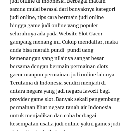
judi online di Indonesia. Berbagai macam
sarana mulai berasal dari banyaknya kategori
judi online, tips cara bermain judi online
hingga game judi online yang populer
seluruhnya ada pada Website Slot Gacor
gampang menang ini. Cukup mendaftar, maka
anda bisa meraih pundi-pundi uang
kemenangan yang nilainya sangat besar
bersama dengan bermain permainan slots
gacor maupun permainan judi online lainnya.
Terutama di Indonesia sendiri menjadi di
antara negara yang jadi negara favorit bagi
provider game slot. Banyak sekali pengembang
permainan lihat negara tanah air Indonesia
untuk menjadikan dan coba berbagai
kesempatan usaha judi online yakni games judi