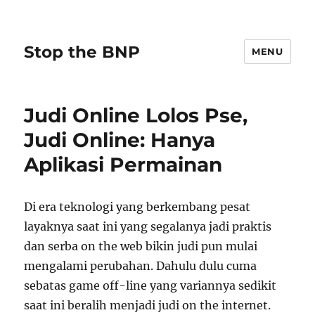
Stop the BNP
MENU
Judi Online Lolos Pse,
Judi Online: Hanya
Aplikasi Permainan
Di era teknologi yang berkembang pesat
layaknya saat ini yang segalanya jadi praktis
dan serba on the web bikin judi pun mulai
mengalami perubahan. Dahulu dulu cuma
sebatas game off-line yang variannya sedikit
saat ini beralih menjadi judi on the internet.