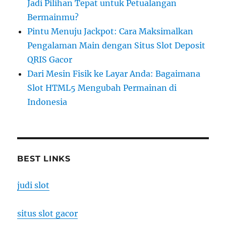
Jadi Pilihan Tepat untuk Petualangan
Bermainmu?
Pintu Menuju Jackpot: Cara Maksimalkan
Pengalaman Main dengan Situs Slot Deposit
QRIS Gacor
Dari Mesin Fisik ke Layar Anda: Bagaimana
Slot HTML5 Mengubah Permainan di
Indonesia
BEST LINKS
judi slot
situs slot gacor