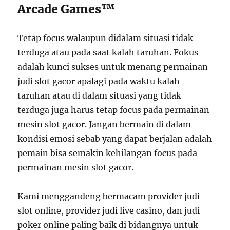
Arcade Games™
Tetap focus walaupun didalam situasi tidak
terduga atau pada saat kalah taruhan. Fokus
adalah kunci sukses untuk menang permainan
judi slot gacor apalagi pada waktu kalah
taruhan atau di dalam situasi yang tidak
terduga juga harus tetap focus pada permainan
mesin slot gacor. Jangan bermain di dalam
kondisi emosi sebab yang dapat berjalan adalah
pemain bisa semakin kehilangan focus pada
permainan mesin slot gacor.
Kami menggandeng bermacam provider judi
slot online, provider judi live casino, dan judi
poker online paling baik di bidangnya untuk