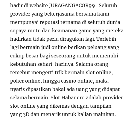
hadir di website JURAGANGACOR99 . Seluruh
provider yang bekerjasama bersama kami
mempunyai reputasi ternama di seluruh dunia
supaya mutu dan keamanan game yang mereka
hadirkan tidak perlu diragukan lagi. Terlebih
lagi bermain judi online berikan peluang yang
cukup besar bagi seseorang untuk memenuhi
kebutuhan sehari-harinya. Selama orang
tersebut mengerti trik bermain slot online,
poker online, hingga casino online, maka
nyaris dipastikan bakal ada uang yang didapat
selama bermain. Slot Habanero adalah provider
slot online yang dikemas dengan tampilan
yang 3D dan menarik untuk kalian mainkan.