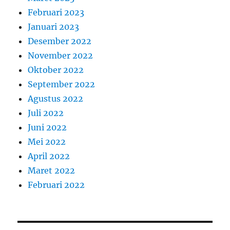
Februari 2023
Januari 2023
Desember 2022
November 2022
Oktober 2022
September 2022
Agustus 2022
Juli 2022
Juni 2022
Mei 2022
April 2022
Maret 2022
Februari 2022