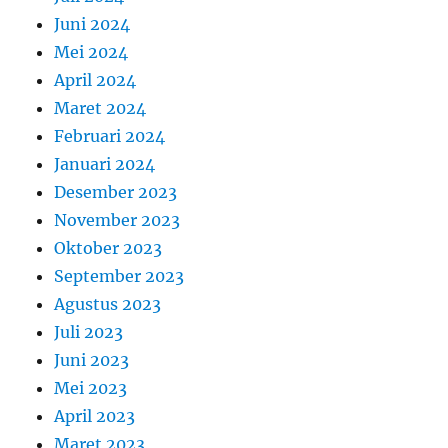
Juni 2024
Mei 2024
April 2024
Maret 2024
Februari 2024
Januari 2024
Desember 2023
November 2023
Oktober 2023
September 2023
Agustus 2023
Juli 2023
Juni 2023
Mei 2023
April 2023
Maret 2023