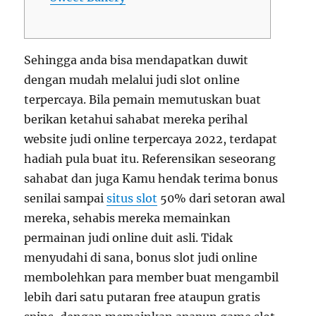
Sehingga anda bisa mendapatkan duwit
dengan mudah melalui judi slot online
terpercaya. Bila pemain memutuskan buat
berikan ketahui sahabat mereka perihal
website judi online terpercaya 2022, terdapat
hadiah pula buat itu. Referensikan seseorang
sahabat dan juga Kamu hendak terima bonus
senilai sampai
situs slot
50% dari setoran awal
mereka, sehabis mereka memainkan
permainan judi online duit asli. Tidak
menyudahi di sana, bonus slot judi online
membolehkan para member buat mengambil
lebih dari satu putaran free ataupun gratis