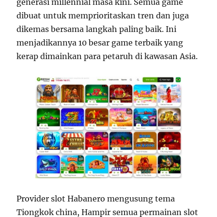
generasi millennial masa kini. Semua game
dibuat untuk memprioritaskan tren dan juga
dikemas bersama langkah paling baik. Ini
menjadikannya 10 besar game terbaik yang
kerap dimainkan para petaruh di kawasan Asia.
Provider slot Habanero mengusung tema
Tiongkok china, Hampir semua permainan slot