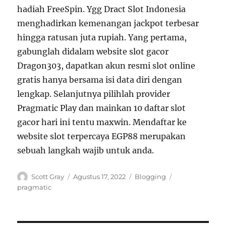
hadiah FreeSpin. Ygg Dract Slot Indonesia
menghadirkan kemenangan jackpot terbesar
hingga ratusan juta rupiah. Yang pertama,
gabunglah didalam website slot gacor
Dragon303, dapatkan akun resmi slot online
gratis hanya bersama isi data diri dengan
lengkap. Selanjutnya pilihlah provider
Pragmatic Play dan mainkan 10 daftar slot
gacor hari ini tentu maxwin. Mendaftar ke
website slot terpercaya EGP88 merupakan
sebuah langkah wajib untuk anda.
Author
Posted
Categories
Tags
Scott Gray
Agustus 17, 2022
Blogging
on
pragmatic