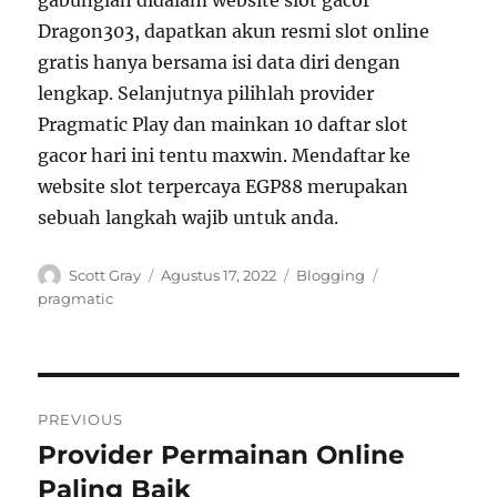
gabunglah didalam website slot gacor
Dragon303, dapatkan akun resmi slot online
gratis hanya bersama isi data diri dengan
lengkap. Selanjutnya pilihlah provider
Pragmatic Play dan mainkan 10 daftar slot
gacor hari ini tentu maxwin. Mendaftar ke
website slot terpercaya EGP88 merupakan
sebuah langkah wajib untuk anda.
Author
Posted
Categories
Tags
Scott Gray
Agustus 17, 2022
Blogging
on
pragmatic
Navigasi
PREVIOUS
pos
Provider Permainan Online
Previous
post:
Paling Baik