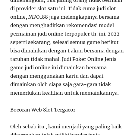
dimenangkan, Tak jarang orang tidak bermain
di provider slot satu ini. Tidak cuma judi slot
online, MPO188 juga melengkapinya bersama
dengan menghadirkan rekomendasi model
permainan judi online terpopuler th. ini. 2022
seperti sekarang, selesai semua game berikut
bisa dimainkan dengan 1 akun bersama dengan
taruhan tidak mahal. Judi Poker Online Jenis
game judi online ini dimainkan bersama
dengan menggunakan kartu dan dapat
dimainkan oleh siapa saja gara-gara tidak
memerlukan keahlian untuk memainkannya.
Bocoran Web Slot Tergacor
Oleh sebab itu , kami menjadi yang paling baik