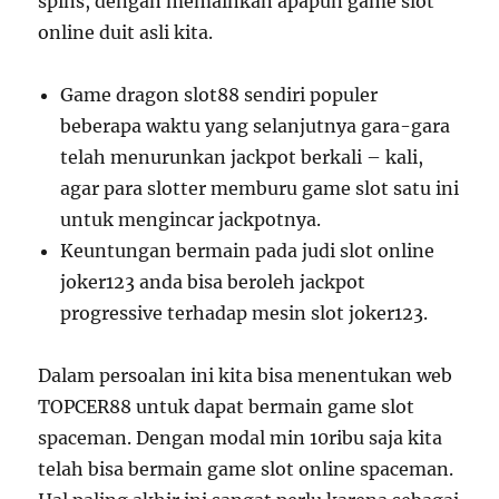
spins, dengan memainkan apapun game slot
online duit asli kita.
Game dragon slot88 sendiri populer
beberapa waktu yang selanjutnya gara-gara
telah menurunkan jackpot berkali – kali,
agar para slotter memburu game slot satu ini
untuk mengincar jackpotnya.
Keuntungan bermain pada judi slot online
joker123 anda bisa beroleh jackpot
progressive terhadap mesin slot joker123.
Dalam persoalan ini kita bisa menentukan web
TOPCER88 untuk dapat bermain game slot
spaceman. Dengan modal min 10ribu saja kita
telah bisa bermain game slot online spaceman.