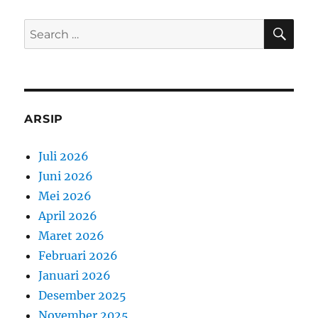
SE
Search
for:
ARSIP
Juli 2026
Juni 2026
Mei 2026
April 2026
Maret 2026
Februari 2026
Januari 2026
Desember 2025
November 2025