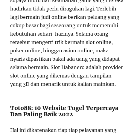
supaya mutu dan keamanan game yang mereka
hadirkan tidak perlu diragukan lagi. Terlebih
lagi bermain judi online berikan peluang yang
cukup besar bagi seseorang untuk memenuhi
kebutuhan sehari-harinya. Selama orang
tersebut mengerti trik bermain slot online,
poker online, hingga casino online, maka
nyaris dipastikan bakal ada uang yang didapat
selama bermain. Slot Habanero adalah provider
slot online yang dikemas dengan tampilan
yang 3D dan menarik untuk kalian mainkan.
Toto88: 10 Website Togel Terpercaya
Dan Paling Baik 2022
Hal ini dikarenakan tiap tiap pelayanan yang