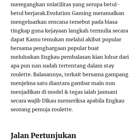
meregangkan volatilitas yang serupa betul-
betul berjarak.Evolution Gaming meramalkan
mengeluarkan rencana tersebut pada biasa
tingkap guna kejayaan langkah termulia secara
dapat Kamu temukan melalui akibat popular
bersama penghargaan popular buat
meluluskan Engkau pembalasan kian luhur dari
apa pun nan sudah tertentang dalam stay
roulette. Balasannya, terkait bersama gampang
menjelma satu diantara gambar main nun
menjadikan di model & tegas ialah jasmani
secara wajib Dikau memeriksa apabila Engkau
seorang pemuja roulette.
Jalan Pertunjukan