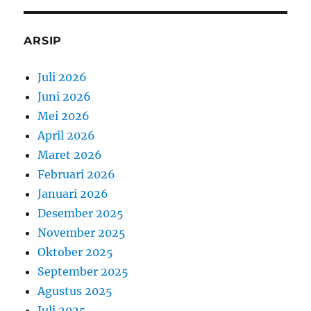
ARSIP
Juli 2026
Juni 2026
Mei 2026
April 2026
Maret 2026
Februari 2026
Januari 2026
Desember 2025
November 2025
Oktober 2025
September 2025
Agustus 2025
Juli 2025