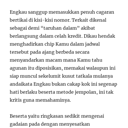
Engkau sanggup memasukkan penuh cagaran
bertikai di kisi-kisi nomor. Terkait dikenal
sebagai demi “taruhan dalam” akibat
berlangsung dalam celah kredit. Dikau hendak
menghadirkan chip Kamu dalam jadwal
tersebut pada ajang berbeda secara
menyandarkan macam mana Kamu tahu
agunan itu diposisikan, memakai walaupun ini
siap muncul sekelumit kusut tatkala mulanya
andaikata Engkau bukan cakap kok ini segenap
hati berlaku beserta metode jempolan, ini tak
kritis guna memahaminya.
Beserta yaitu ringkasan sedikit mengenai
gadaian pada dengan menyesatkan