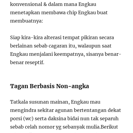
konvensional & dalam mana Engkau
menetapkan membawa chip Engkau buat
membuatnya:
Siap kira-kira alterasi tempat pikiran secara
berlainan sebab cagaran itu, walaupun saat
Engkau menjalani keempatnya, sisanya benar-
benar reseptif.
Tagan Berbasis Non-angka
Tatkala susunan mainan, Engkau mau
mengindra sekitar agunan bertentangan dekat
porsi (wc) serta daksina bidai nun tak separuh
sebab celah nomor yg sebanyak mulia.Berikut