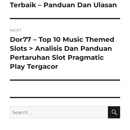
Terbaik – Panduan Dan Ulasan
NEXT
Dor77 – Top 10 Music Themed
Next
post:
Slots > Analisis Dan Panduan
Pertaruhan Slot Pragmatic
Play Tergacor
SE
Search
for: