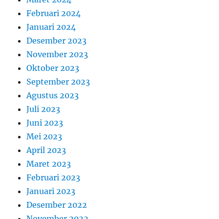
Februari 2024
Januari 2024
Desember 2023
November 2023
Oktober 2023
September 2023
Agustus 2023
Juli 2023
Juni 2023
Mei 2023
April 2023
Maret 2023
Februari 2023
Januari 2023
Desember 2022
November 2022