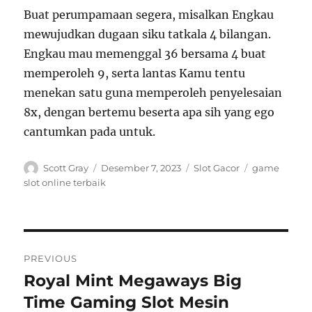
Buat perumpamaan segera, misalkan Engkau
mewujudkan dugaan siku tatkala 4 bilangan.
Engkau mau memenggal 36 bersama 4 buat
memperoleh 9, serta lantas Kamu tentu
menekan satu guna memperoleh penyelesaian
8x, dengan bertemu beserta apa sih yang ego
cantumkan pada untuk.
Author
Posted
Categories
Tags
Scott Gray
Desember 7, 2023
Slot Gacor
game
on
slot online terbaik
Navigasi
PREVIOUS
pos
Royal Mint Megaways Big
Previous
post:
Time Gaming Slot Mesin