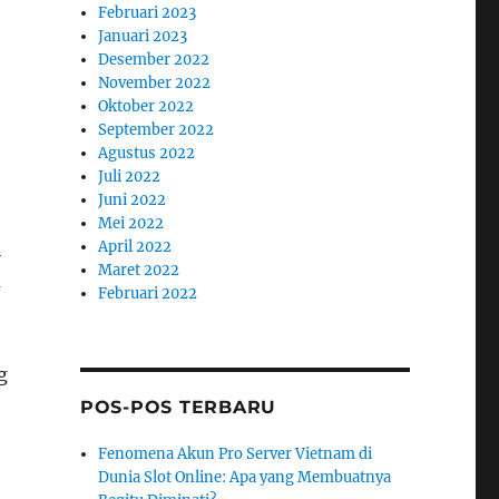
Februari 2023
Januari 2023
Desember 2022
November 2022
Oktober 2022
September 2022
Agustus 2022
Juli 2022
Juni 2022
Mei 2022
April 2022
i
Maret 2022
a
Februari 2022
g
POS-POS TERBARU
Fenomena Akun Pro Server Vietnam di
Dunia Slot Online: Apa yang Membuatnya