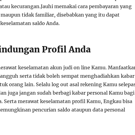
 atau kecurangan.Jauhi memakai cara pembayaran yang
 maupun tidak familiar, disebabkan yang itu dapat
eselamatan saldo Anda.
lindungan Profil Anda
erawat keselamatan akun judi on line Kamu. Manfaatka
tangguh serta tidak boleh sempat menghadiahkan kabar
uk orang lain. Selalu log out asal rekening Kamu selepa
an juga jangan sudah berbagi kabar personal Kamu bagi
. Serta merawat keselamatan profil Kamu, Engkau bisa
emungkinan pencurian saldo ataupun data personal