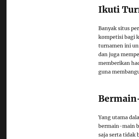
Ikuti Tu
Banyak situs pe
kompetisi bagi 
turnamen ini u
dan juga memperb
memberikan hadi
guna membangun
Bermain-
Yang utama dal
bermain-main be
saja serta tida