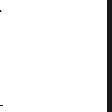
mu
,
.