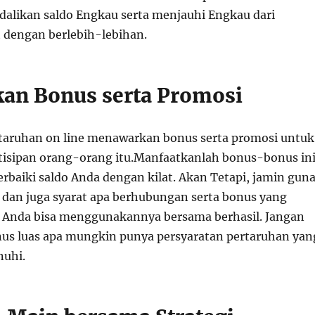
likan saldo Engkau serta menjauhi Engkau dari
 dengan berlebih-lebihan.
an Bonus serta Promosi
taruhan on line menawarkan bonus serta promosi untuk
isipan orang-orang itu.Manfaatkanlah bonus-bonus in
rbaiki saldo Anda dengan kilat. Akan Tetapi, jamin gun
dan juga syarat apa berhubungan serta bonus yang
 Anda bisa menggunakannya bersama berhasil. Jangan
onus luas apa mungkin punya persyaratan pertaruhan yan
nuhi.