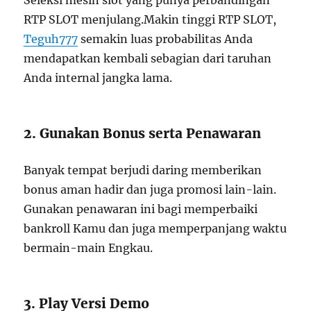
Seleksi mesin slot yang punya perbandingan
RTP SLOT menjulang.Makin tinggi RTP SLOT,
Teguh777
semakin luas probabilitas Anda
mendapatkan kembali sebagian dari taruhan
Anda internal jangka lama.
2. Gunakan Bonus serta Penawaran
Banyak tempat berjudi daring memberikan
bonus aman hadir dan juga promosi lain-lain.
Gunakan penawaran ini bagi memperbaiki
bankroll Kamu dan juga memperpanjang waktu
bermain-main Engkau.
3. Play Versi Demo