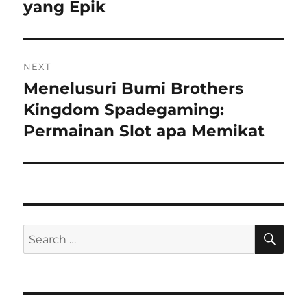
yang Epik
NEXT
Menelusuri Bumi Brothers
Next
post:
Kingdom Spadegaming:
Permainan Slot apa Memikat
SE
Search
for: