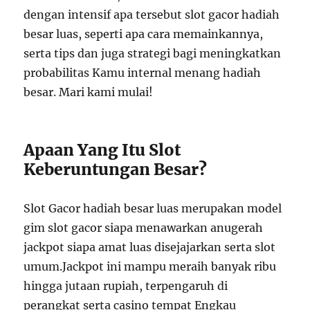
dengan intensif apa tersebut slot gacor hadiah
besar luas, seperti apa cara memainkannya,
serta tips dan juga strategi bagi meningkatkan
probabilitas Kamu internal menang hadiah
besar. Mari kami mulai!
Apaan Yang Itu Slot
Keberuntungan Besar?
Slot Gacor hadiah besar luas merupakan model
gim slot gacor siapa menawarkan anugerah
jackpot siapa amat luas disejajarkan serta slot
umum.Jackpot ini mampu meraih banyak ribu
hingga jutaan rupiah, terpengaruh di
perangkat serta casino tempat Engkau