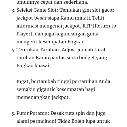
umumnya cepat dan sederhana.
Seleksi Game Slot: Temukan gim slot gacor
jackpot besar siapa Kamu minati. Teliti
informasi mengenai jackpot, RTP (Return to
Player), dan juga keguncangan guna
mengerti kesempatan Engkau.
Tentukan Taruhan: Adjust jumlah total
taruhan Kamu pantas serta budget yang
Engkau kuasai.
Ingat, bertambah tinggi pertaruhan Anda,
semakin gigantic kesempatan bagi
memenangkan jackpot.
Putar Putaran: Desak tuts spin dan juga
alami permainan! Tidak Boleh lupa untuk