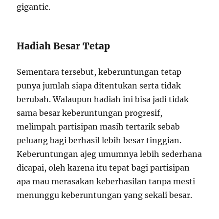
gigantic.
Hadiah Besar Tetap
Sementara tersebut, keberuntungan tetap
punya jumlah siapa ditentukan serta tidak
berubah. Walaupun hadiah ini bisa jadi tidak
sama besar keberuntungan progresif,
melimpah partisipan masih tertarik sebab
peluang bagi berhasil lebih besar tinggian.
Keberuntungan ajeg umumnya lebih sederhana
dicapai, oleh karena itu tepat bagi partisipan
apa mau merasakan keberhasilan tanpa mesti
menunggu keberuntungan yang sekali besar.