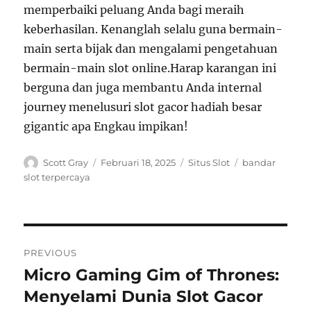
memperbaiki peluang Anda bagi meraih
keberhasilan. Kenanglah selalu guna bermain-
main serta bijak dan mengalami pengetahuan
bermain-main slot online.Harap karangan ini
berguna dan juga membantu Anda internal
journey menelusuri slot gacor hadiah besar
gigantic apa Engkau impikan!
Author
Posted
Categories
Tags
Scott Gray
Februari 18, 2025
Situs Slot
bandar
on
slot terpercaya
Navigasi
PREVIOUS
pos
Micro Gaming Gim of Thrones:
Previous
post:
Menyelami Dunia Slot Gacor