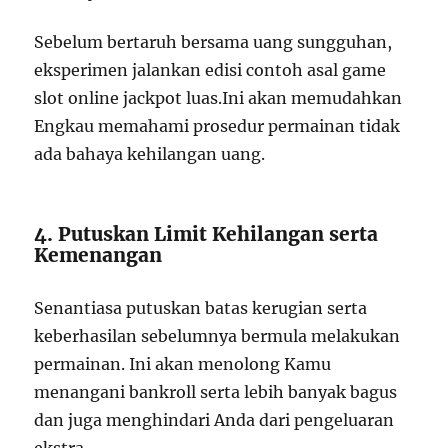
Sebelum bertaruh bersama uang sungguhan,
eksperimen jalankan edisi contoh asal game
slot online jackpot luas.Ini akan memudahkan
Engkau memahami prosedur permainan tidak
ada bahaya kehilangan uang.
4. Putuskan Limit Kehilangan serta
Kemenangan
Senantiasa putuskan batas kerugian serta
keberhasilan sebelumnya bermula melakukan
permainan. Ini akan menolong Kamu
menangani bankroll serta lebih banyak bagus
dan juga menghindari Anda dari pengeluaran