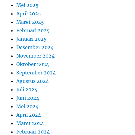
Mei 2025
April 2025
Maret 2025
Februari 2025
Januari 2025
Desember 2024
November 2024
Oktober 2024
September 2024
Agustus 2024
Juli 2024
Juni 2024
Mei 2024
April 2024
Maret 2024
Februari 2024