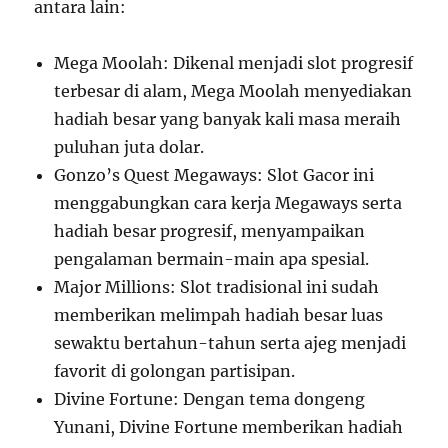
antara lain:
Mega Moolah: Dikenal menjadi slot progresif
terbesar di alam, Mega Moolah menyediakan
hadiah besar yang banyak kali masa meraih
puluhan juta dolar.
Gonzo’s Quest Megaways: Slot Gacor ini
menggabungkan cara kerja Megaways serta
hadiah besar progresif, menyampaikan
pengalaman bermain-main apa spesial.
Major Millions: Slot tradisional ini sudah
memberikan melimpah hadiah besar luas
sewaktu bertahun-tahun serta ajeg menjadi
favorit di golongan partisipan.
Divine Fortune: Dengan tema dongeng
Yunani, Divine Fortune memberikan hadiah