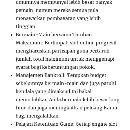
umumnya mempunyai lebih besar banyak
pemain, namun mereka semua pula
menawarkan pembayaran yang lebih
tinggian.
Bermain-Main bersama Taruhan
Maksimum: Berlimpah slot online progresif
mengharuskan partisipan guna bertaruh
jumlah total maximum untuk menggenapi
syarat bagi keberuntungan pokok.
Manajemen Bankroll: Tetapkan budget
sebelumnya bermain-main dan juga patuhi
kendala yang dimaksud.Ini bakal
memudahkan Anda bermain lebih besar long
time dan juga meningkatkan peluang Kamu
bagi mengalahkan.
Pelajari Ketentuan Game: Setiap engine slot