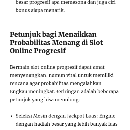
besar progresif apa memesona dan juga ciri
bonus siapa menarik.
Petunjuk bagi Menaikkan
Probabilitas Menang di Slot
Online Progresif
Bermain slot online progresif dapat amat
menyenangkan, namun vital untuk memiliki
rencana agar probabilitas mengalahkan
Engkau meningkat.Beriringan adalah beberapa
petunjuk yang bisa menolong:
Seleksi Mesin dengan Jackpot Luas: Engine
dengan hadiah besar yang lebih banyak luas