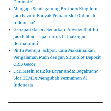
Diminati?
Mengapa Spadegaming Brothers Kingdom
Jadi Favorit Banyak Pemain Slot Online di
Indonesia?
Ganapati Gacor: Benarkah Provider Slot Ini
Jadi Pilihan Tepat untuk Petualangan
Bermainmu?
Pintu Menuju Jackpot: Cara Maksimalkan
Pengalaman Main dengan Situs Slot Deposit
QRIS Gacor
Dari Mesin Fisik ke Layar Anda: Bagaimana
Slot HTML5 Mengubah Permainan di
Indonesia