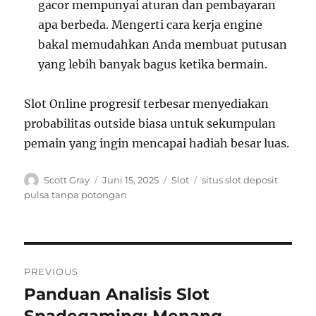
gacor mempunyai aturan dan pembayaran
apa berbeda. Mengerti cara kerja engine
bakal memudahkan Anda membuat putusan
yang lebih banyak bagus ketika bermain.
Slot Online progresif terbesar menyediakan
probabilitas outside biasa untuk sekumpulan
pemain yang ingin mencapai hadiah besar luas.
Author
Posted
Categories
Tags
Scott Gray
Juni 15, 2025
Slot
situs slot deposit
on
pulsa tanpa potongan
Navigasi
PREVIOUS
pos
Panduan Analisis Slot
Previous
post: