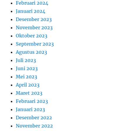
Februari 2024
Januari 2024
Desember 2023
November 2023
Oktober 2023
September 2023
Agustus 2023
Juli 2023
Juni 2023
Mei 2023
April 2023
Maret 2023
Februari 2023
Januari 2023
Desember 2022
November 2022