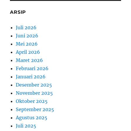
ARSIP
Juli 2026
Juni 2026
Mei 2026
April 2026
Maret 2026
Februari 2026
Januari 2026
Desember 2025
November 2025
Oktober 2025
September 2025
Agustus 2025
Juli 2025