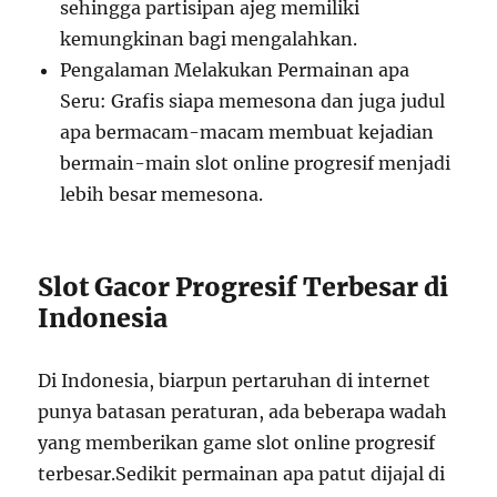
sehingga partisipan ajeg memiliki
kemungkinan bagi mengalahkan.
Pengalaman Melakukan Permainan apa
Seru: Grafis siapa memesona dan juga judul
apa bermacam-macam membuat kejadian
bermain-main slot online progresif menjadi
lebih besar memesona.
Slot Gacor Progresif Terbesar di
Indonesia
Di Indonesia, biarpun pertaruhan di internet
punya batasan peraturan, ada beberapa wadah
yang memberikan game slot online progresif
terbesar.Sedikit permainan apa patut dijajal di