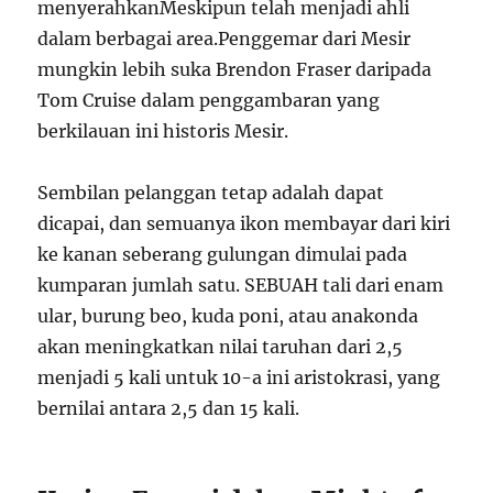
menyerahkanMeskipun telah menjadi ahli
dalam berbagai area.Penggemar dari Mesir
mungkin lebih suka Brendon Fraser daripada
Tom Cruise dalam penggambaran yang
berkilauan ini historis Mesir.
Sembilan pelanggan tetap adalah dapat
dicapai, dan semuanya ikon membayar dari kiri
ke kanan seberang gulungan dimulai pada
kumparan jumlah satu. SEBUAH tali dari enam
ular, burung beo, kuda poni, atau anakonda
akan meningkatkan nilai taruhan dari 2,5
menjadi 5 kali untuk 10-a ini aristokrasi, yang
bernilai antara 2,5 dan 15 kali.