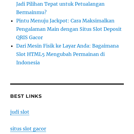
Jadi Pilihan Tepat untuk Petualangan
Bermainmu?
Pintu Menuju Jackpot: Cara Maksimalkan
Pengalaman Main dengan Situs Slot Deposit
QRIS Gacor
Dari Mesin Fisik ke Layar Anda: Bagaimana
Slot HTML5 Mengubah Permainan di
Indonesia
BEST LINKS
judi slot
situs slot gacor