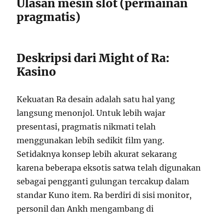
Ulasan mesin slot (permainan
pragmatis)
Deskripsi dari Might of Ra:
Kasino
Kekuatan Ra desain adalah satu hal yang
langsung menonjol. Untuk lebih wajar
presentasi, pragmatis nikmati telah
menggunakan lebih sedikit film yang.
Setidaknya konsep lebih akurat sekarang
karena beberapa eksotis satwa telah digunakan
sebagai pengganti gulungan tercakup dalam
standar Kuno item. Ra berdiri di sisi monitor,
personil dan Ankh mengambang di