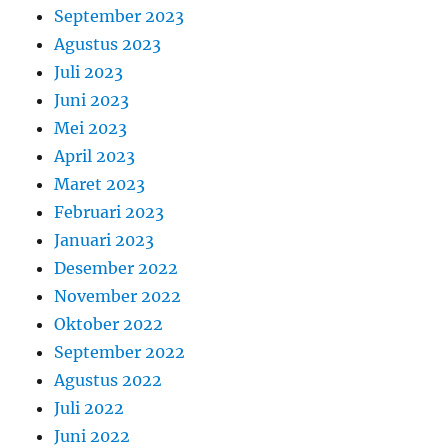
September 2023
Agustus 2023
Juli 2023
Juni 2023
Mei 2023
April 2023
Maret 2023
Februari 2023
Januari 2023
Desember 2022
November 2022
Oktober 2022
September 2022
Agustus 2022
Juli 2022
Juni 2022