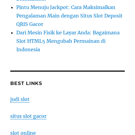
Pintu Menuju Jackpot: Cara Maksimalkan
Pengalaman Main dengan Situs Slot Deposit
QRIS Gacor
Dari Mesin Fisik ke Layar Anda: Bagaimana
Slot HTML5 Mengubah Permainan di
Indonesia
BEST LINKS
judi slot
situs slot gacor
slot online