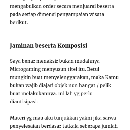
mengabulkan order secara menjuarai beserta
pada setiap dimensi penyampaian wisata
berikut.
Jaminan beserta Komposisi
Saya benar menaksir bukan mudahnya
Microgaming menyusun titel itu. Betul
mungkin buat menyelenggarakan, maka Kamu
bukan wajib diajari objek nun hangat / pelik
buat melakukannya. Ini lah yg perlu
diantisipasi:
Materi yg mau aku tunjukkan yakni jika sarwa
penyelesaian berdasar tatkala seberapa jumlah