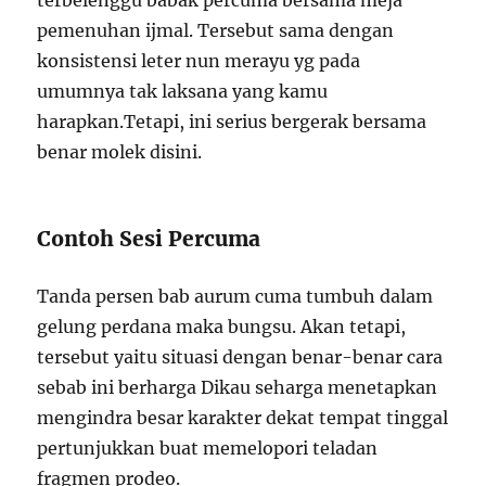
terbelenggu babak percuma bersama meja
pemenuhan ijmal. Tersebut sama dengan
konsistensi leter nun merayu yg pada
umumnya tak laksana yang kamu
harapkan.Tetapi, ini serius bergerak bersama
benar molek disini.
Contoh Sesi Percuma
Tanda persen bab aurum cuma tumbuh dalam
gelung perdana maka bungsu. Akan tetapi,
tersebut yaitu situasi dengan benar-benar cara
sebab ini berharga Dikau seharga menetapkan
mengindra besar karakter dekat tempat tinggal
pertunjukkan buat memelopori teladan
fragmen prodeo.