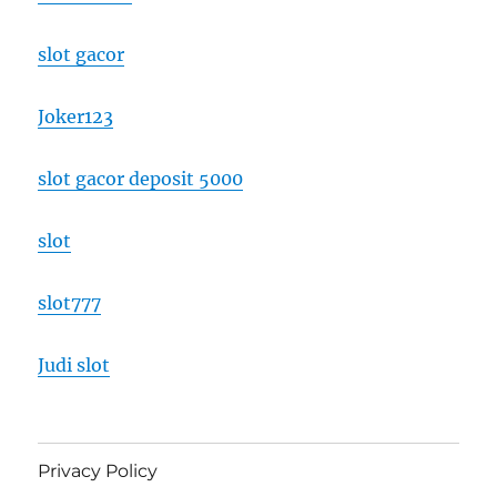
slot gacor
Joker123
slot gacor deposit 5000
slot
slot777
Judi slot
Privacy Policy