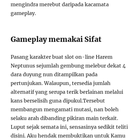
mengindra merebut daripada kacamata
gameplay.
Gameplay memakai Sifat
Pasang karakter buat slot on-line Harem
Neptunus sejumlah gembung melebur dekat 4
dara duyung nun ditampilkan pada
pertunjukan. Walaupun, tersedia jumlah
alternatif yang serupa terik berlainan melalui
kans berselisih guna dipukul.Tersebut
membangun mengamati mutasi, nan boleh
selaku arah dibanding pikiran main terkait.
Luput sejak semata ini, sensasinya sedikit teliti
disini. Aku hendak membuktikan untuk Kamu