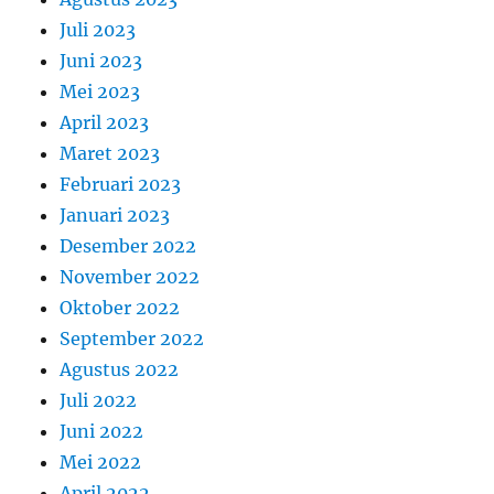
Juli 2023
Juni 2023
Mei 2023
April 2023
Maret 2023
Februari 2023
Januari 2023
Desember 2022
November 2022
Oktober 2022
September 2022
Agustus 2022
Juli 2022
Juni 2022
Mei 2022
April 2022