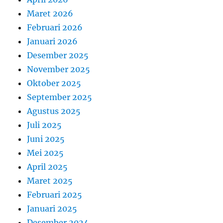
Maret 2026
Februari 2026
Januari 2026
Desember 2025
November 2025
Oktober 2025
September 2025
Agustus 2025
Juli 2025
Juni 2025
Mei 2025
April 2025
Maret 2025
Februari 2025
Januari 2025
Desember 2024