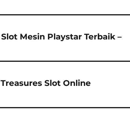
Slot Mesin Playstar Terbaik –
Treasures Slot Online