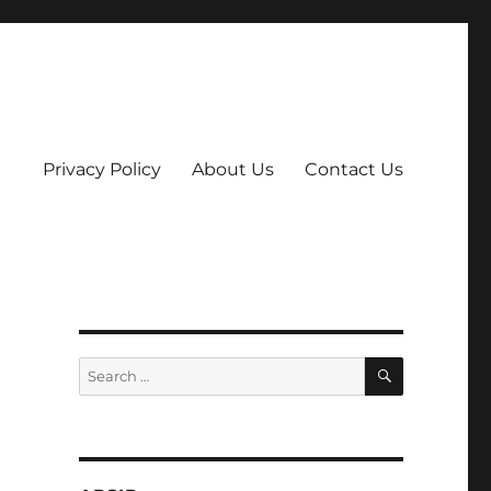
Privacy Policy
About Us
Contact Us
SEARCH
Search
for: