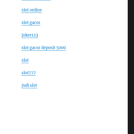
slot online
slot gacor
Joker123
slot gacor deposit 5000
slot
slot777
Judi slot