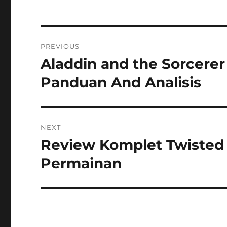
Navigasi
PREVIOUS
pos
Aladdin and the Sorcerer 
Previous
post:
Panduan And Analisis
NEXT
Review Komplet Twisted 
Next
post:
Permainan