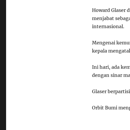
Howard Glaser d
menjabat sebaga
internasional.
Mengenai kemun
kepala mengatak
Ini hari, ada k
dengan sinar ma
Glaser berpartis
Orbit Bumi meng