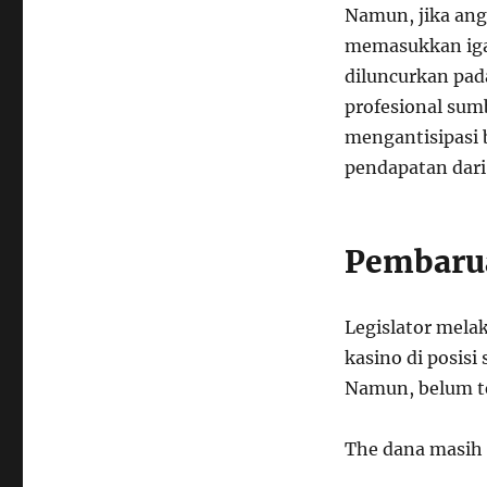
Namun, jika ang
memasukkan iga
diluncurkan pad
profesional sum
mengantisipasi 
pendapatan dari 
Pembaru
Legislator mela
kasino di posisi
Namun, belum te
The dana masih d