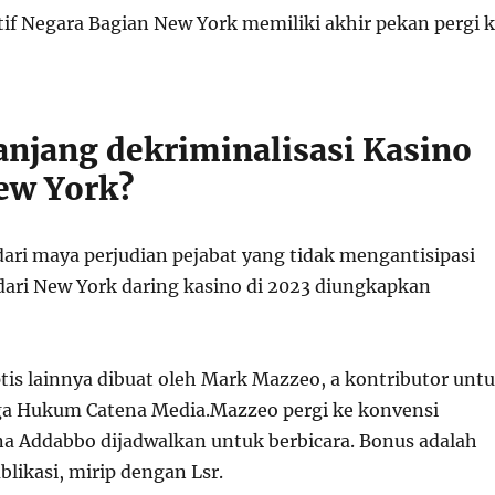
tif Negara Bagian New York memiliki akhir pekan pergi 
anjang dekriminalisasi Kasino
ew York?
ari maya perjudian pejabat yang tidak mengantisipasi
 dari New York daring kasino di 2023 diungkapkan
tis lainnya dibuat oleh Mark Mazzeo, a kontributor unt
ga Hukum Catena Media.Mazzeo pergi ke konvensi
a Addabbo dijadwalkan untuk berbicara. Bonus adalah
likasi, mirip dengan Lsr.