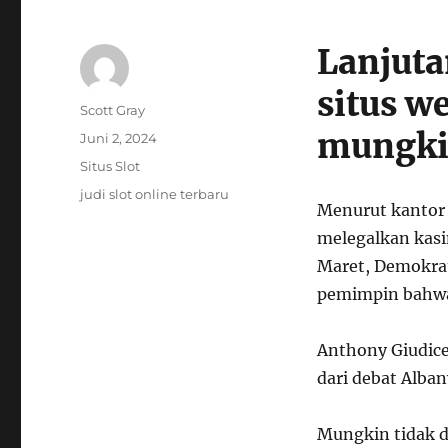
Lanjuta
situs w
Author
Scott Gray
mungkin
Posted
Juni 2, 2024
on
Categories
Situs Slot
Tags
judi slot online terbaru
Menurut kantor 
melegalkan kasi
Maret, Demokra
pemimpin bahwa
Anthony Giudic
dari debat Alba
Mungkin tidak d