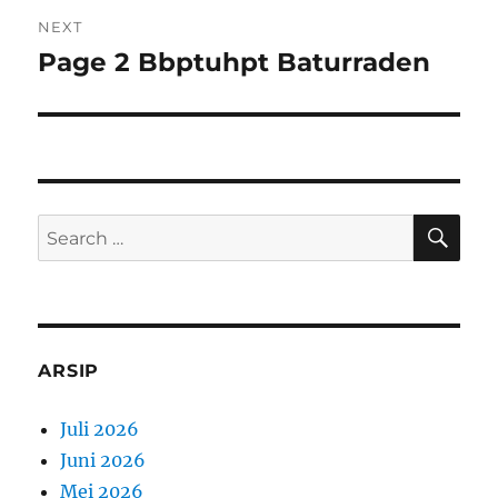
NEXT
Page 2 Bbptuhpt Baturraden
Next
post:
SE
Search
for:
ARSIP
Juli 2026
Juni 2026
Mei 2026