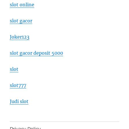
slot online
slot gacor
Joker123
slot gacor deposit 5000
slot
slot777
Judi slot
Privacy Policy