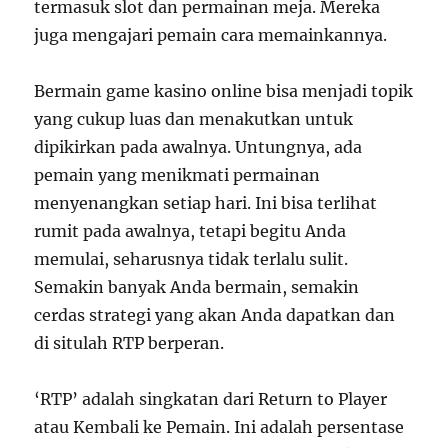
termasuk slot dan permainan meja. Mereka
juga mengajari pemain cara memainkannya.
Bermain game kasino online bisa menjadi topik
yang cukup luas dan menakutkan untuk
dipikirkan pada awalnya. Untungnya, ada
pemain yang menikmati permainan
menyenangkan setiap hari. Ini bisa terlihat
rumit pada awalnya, tetapi begitu Anda
memulai, seharusnya tidak terlalu sulit.
Semakin banyak Anda bermain, semakin
cerdas strategi yang akan Anda dapatkan dan
di situlah RTP berperan.
‘RTP’ adalah singkatan dari Return to Player
atau Kembali ke Pemain. Ini adalah persentase