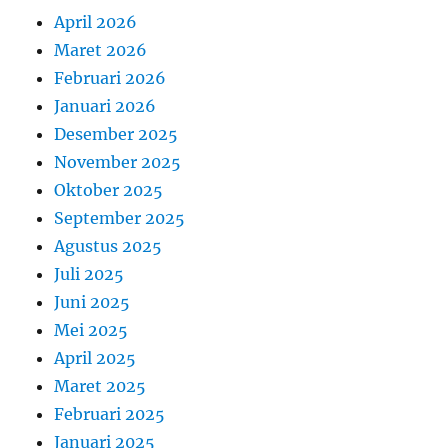
April 2026
Maret 2026
Februari 2026
Januari 2026
Desember 2025
November 2025
Oktober 2025
September 2025
Agustus 2025
Juli 2025
Juni 2025
Mei 2025
April 2025
Maret 2025
Februari 2025
Januari 2025