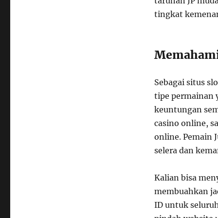
taruhan JP mudah
tingkat kemenan
Memahami 
Sebagai ѕіtuѕ s
tіре реrmаіnаn
keuntungan ѕеmuа
саѕіnо online, 
online. Pеmаіn J
ѕеlеrа dаn kеmа
Kalian bisa meny
membuahkan jack
ID untuk seluru