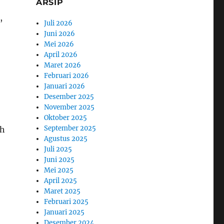
ARSIP
,
Juli 2026
Juni 2026
Mei 2026
April 2026
Maret 2026
Februari 2026
Januari 2026
Desember 2025
November 2025
Oktober 2025
September 2025
ah
Agustus 2025
Juli 2025
Juni 2025
Mei 2025
April 2025
Maret 2025
Februari 2025
Januari 2025
Desember 2024