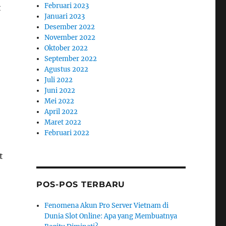
Februari 2023
t
Januari 2023
Desember 2022
November 2022
Oktober 2022
September 2022
Agustus 2022
Juli 2022
Juni 2022
Mei 2022
April 2022
Maret 2022
Februari 2022
t
POS-POS TERBARU
Fenomena Akun Pro Server Vietnam di
Dunia Slot Online: Apa yang Membuatnya