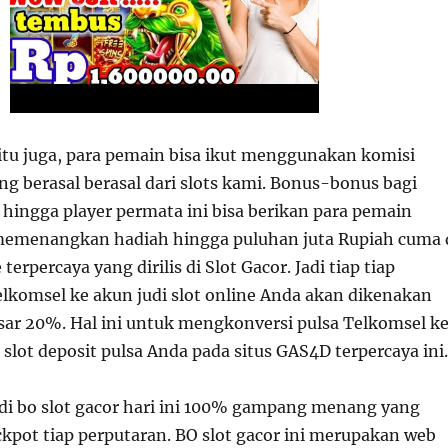
tu juga, para pemain bisa ikut menggunakan komisi
g berasal berasal dari slots kami. Bonus-bonus bagi
 hingga player permata ini bisa berikan para pemain
memenangkan hadiah hingga puluhan juta Rupiah cuma 
terpercaya yang dirilis di Slot Gacor. Jadi tiap tiap
elkomsel ke akun judi slot online Anda akan dikenakan
sar 20%. Hal ini untuk mengkonversi pulsa Telkomsel k
 slot deposit pulsa Anda pada situs GAS4D terpercaya ini.
di bo slot gacor hari ini 100% gampang menang yang
ckpot tiap perputaran. BO slot gacor ini merupakan web