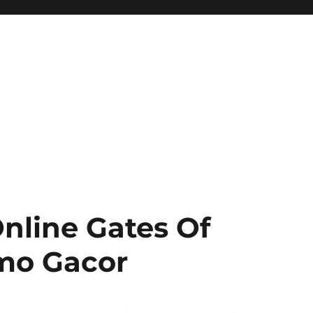
Online Gates Of
mo Gacor