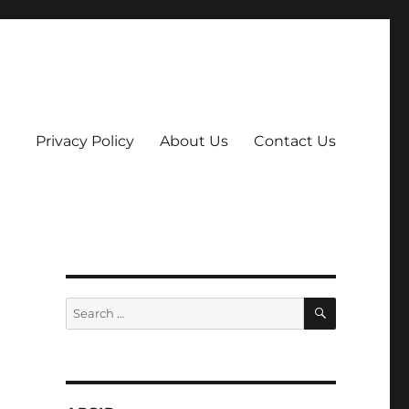
Privacy Policy
About Us
Contact Us
SEARCH
Search
for: