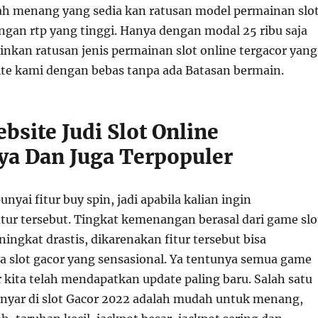
ah menang yang sedia kan ratusan model permainan slo
engan rtp yang tinggi. Hanya dengan modal 25 ribu saja
inkan ratusan jenis permainan slot online tergacor yang
site kami dengan bebas tanpa ada Batasan bermain.
bsite Judi Slot Online
ya Dan Juga Terpopuler
ai fitur buy spin, jadi apabila kalian ingin
ur tersebut. Tingkat kemenangan berasal dari game slo
ingkat drastis, dikarenakan fitur tersebut bisa
 slot gacor yang sensasional. Ya tentunya semua game
r kita telah mendapatkan update paling baru. Salah satu
ranyar di slot Gacor 2022 adalah mudah untuk menang,