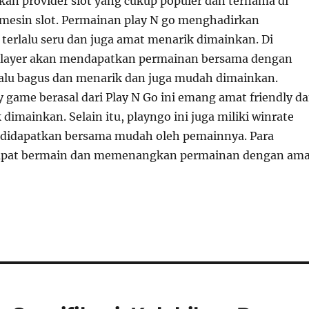
an provider slot yang cukup populer dan ternama di
 mesin slot. Permainan play N go menghadirkan
terlalu seru dan juga amat menarik dimainkan. Di
 player akan mendapatkan permainan bersama dengan
lalu bagus dan menarik dan juga mudah dimainkan.
 game berasal dari Play N Go ini emang amat friendly d
k dimainkan. Selain itu, playngo ini juga miliki winrate
a didapatkan bersama mudah oleh pemainnya. Para
apat bermain dan memenangkan permainan dengan ama