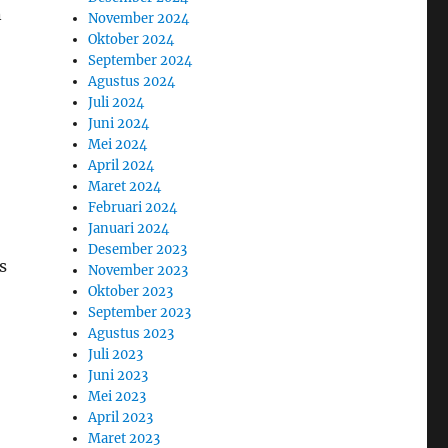
n
November 2024
Oktober 2024
September 2024
Agustus 2024
Juli 2024
Juni 2024
Mei 2024
April 2024
Maret 2024
Februari 2024
Januari 2024
Desember 2023
s
November 2023
Oktober 2023
September 2023
Agustus 2023
Juli 2023
Juni 2023
Mei 2023
April 2023
Maret 2023