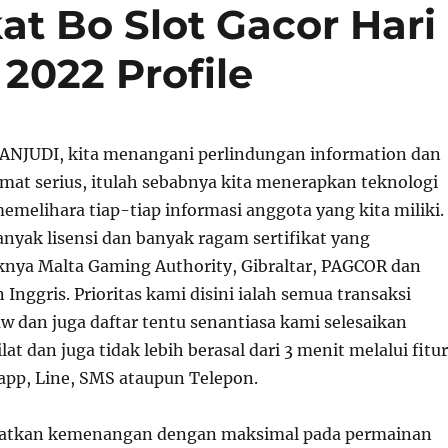
at Bo Slot Gacor Hari
 2022 Profile
AGANJUDI, kita menangani perlindungan information dan
amat serius, itulah sebabnya kita menerapkan teknologi
emelihara tiap-tiap informasi anggota yang kita miliki.
anyak lisensi dan banyak ragam sertifikat yang
knya Malta Gaming Authority, Gibraltar, PAGCOR dan
 Inggris. Prioritas kami disini ialah semua transaksi
w dan juga daftar tentu senantiasa kami selesaikan
lat dan juga tidak lebih berasal dari 3 menit melalui fitur
app, Line, SMS ataupun Telepon.
patkan kemenangan dengan maksimal pada permainan