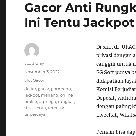
Gacor Anti Rungk
Ini Tentu Jackpot
Di sini, di JUR
privasi dengan 
Author
Scott Gray
canggih untuk m
Posted
November 3, 2022
PG Soft punya b
on
Categories
Slot Gacor
didapatkan laya
Tags
daftar
,
gacor
,
gampang
,
Komisi Perjudian
jackpot
,
menang
,
online
,
Deposit, withdra
profile
,
qqmega
,
rungkat
,
dengan paling ki
situs
,
tentu
,
terbesar
,
terpercaya
Livechat, Whats
Pemain bisa da