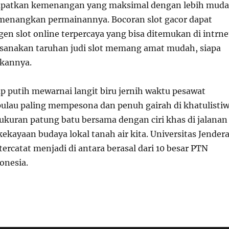
apatkan kemenangan yang maksimal dengan lebih mud
 menangkan permainannya. Bocoran slot gacor dapat
gen slot online terpercaya yang bisa ditemukan di intrne
sanakan taruhan judi slot memang amat mudah, siapa
ukannya.
ap putih mewarnai langit biru jernih waktu pesawat
 pulau paling mempesona dan penuh gairah di khatulisti
 ukuran patung batu bersama dengan ciri khas di jalanan
kayaan budaya lokal tanah air kita. Universitas Jendera
ercatat menjadi di antara berasal dari 10 besar PTN
donesia.