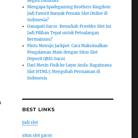
Begitu Diminati?
Mengapa Spadegaming Brothers Kingdom
Jadi Favorit Banyak Pemain Slot Online di
Indonesia?
Ganapati Gacor: Benarkah Provider Slot Ini
Jadi Pilihan Tepat untuk Petualangan
Bermainmu?
Pintu Menuju Jackpot: Cara Maksimalkan
Pengalaman Main dengan Situs Slot
Deposit QRIS Gacor
Dari Mesin Fisik ke Layar Anda: Bagaimana
Slot HTML5 Mengubah Permainan di
Indonesia
n
BEST LINKS
judi slot
situs slot gacor