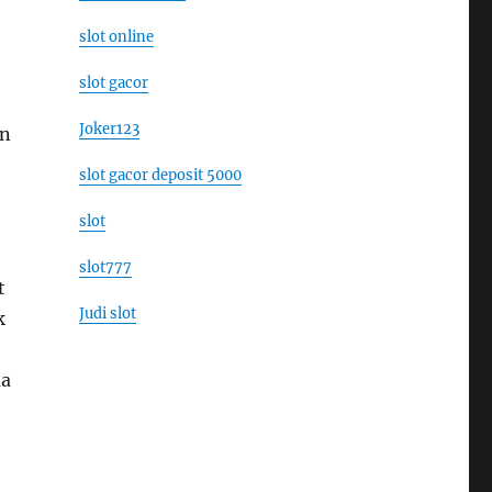
slot online
slot gacor
Joker123
an
slot gacor deposit 5000
slot
slot777
t
Judi slot
k
ma