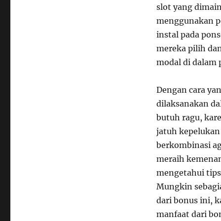
slot yang dimai
menggunakan per
instal pada pons
mereka pilih da
modal di dalam 
Dengan cara yang
dilaksanakan da
butuh ragu, kar
jatuh kepelukan
berkombinasi ag
meraih kemenang
mengetahui tips
Mungkin sebagia
dari bonus ini,
manfaat dari bon