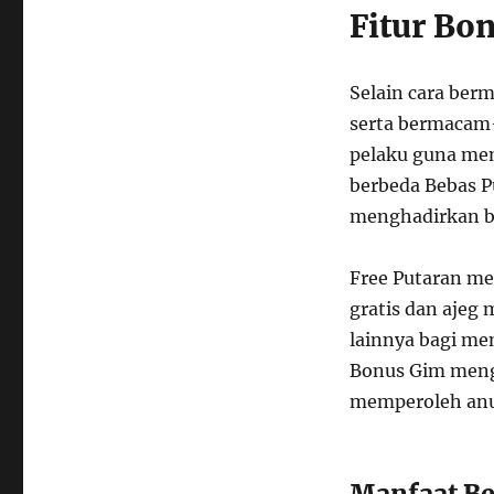
Fitur Bo
Selain cara berm
serta bermacam
pelaku guna mem
berbeda Bebas P
menghadirkan 
Free Putaran me
gratis dan ajeg
lainnya bagi m
Bonus Gim meng
memperoleh anug
Manfaat Be