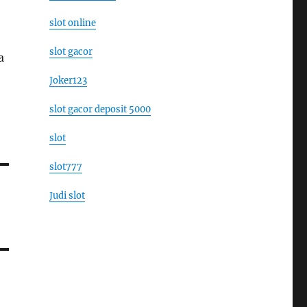
slot online
slot gacor
a
Joker123
slot gacor deposit 5000
slot
slot777
Judi slot