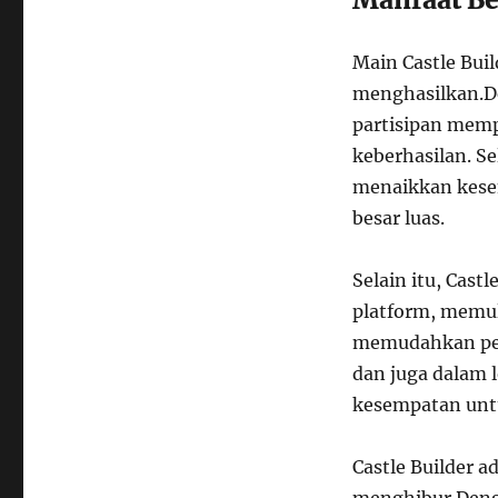
Main Castle Bui
menghasilkan.De
partisipan mem
keberhasilan. Se
menaikkan kese
besar luas.
Selain itu, Cas
platform, memul
memudahkan pem
dan juga dalam 
kesempatan un
Castle Builder 