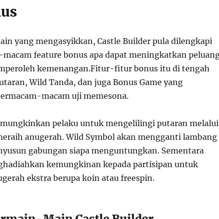
nus
ain yang mengasyikkan, Castle Builder pula dilengkapi
-macam feature bonus apa dapat meningkatkan peluan
peroleh kemenangan.Fitur-fitur bonus itu di tengah
utaran, Wild Tanda, dan juga Bonus Game yang
bermacam-macam uji memesona.
mungkinkan pelaku untuk mengelilingi putaran melalui
 meraih anugerah. Wild Symbol akan mengganti lambang
enyusun gabungan siapa menguntungkan. Sementara
hadiahkan kemungkinan kepada partisipan untuk
erah ekstra berupa koin atau freespin.
rmain-Main Castle Builder