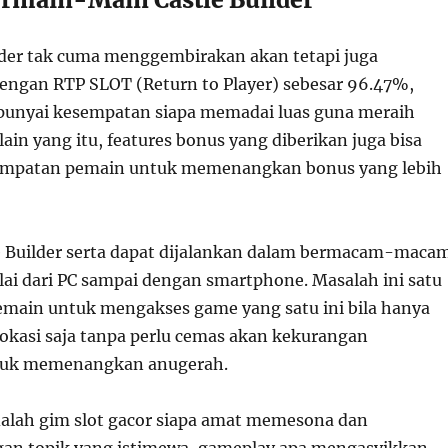
lder tak cuma menggembirakan akan tetapi juga
ngan RTP SLOT (Return to Player) sebesar 96.47%,
punyai kesempatan siapa memadai luas guna meraih
lain yang itu, features bonus yang diberikan juga bisa
mpatan pemain untuk memenangkan bonus yang lebih
tle Builder serta dapat dijalankan dalam bermacam-maca
ai dari PC sampai dengan smartphone. Masalah ini satu
ain untuk mengakses game yang satu ini bila hanya
lokasi saja tanpa perlu cemas akan kekurangan
tuk memenangkan anugerah.
adalah gim slot gacor siapa amat memesona dan