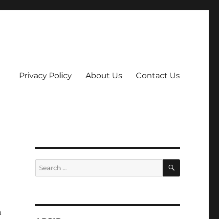
Privacy Policy
About Us
Contact Us
SEARCH
Search
for:
n