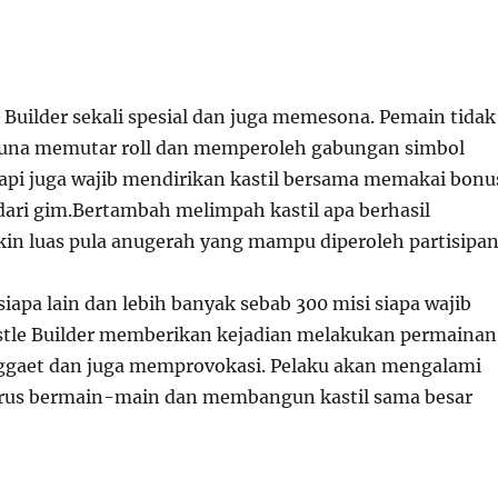
 Builder sekali spesial dan juga memesona. Pemain tidak
guna memutar roll dan memperoleh gabungan simbol
etapi juga wajib mendirikan kastil bersama memakai bonu
dari gim.Bertambah melimpah kastil apa berhasil
in luas pula anugerah yang mampu diperoleh partisipan
siapa lain dan lebih banyak sebab 300 misi siapa wajib
astle Builder memberikan kejadian melakukan permainan
ggaet dan juga memprovokasi. Pelaku akan mengalami
erus bermain-main dan membangun kastil sama besar