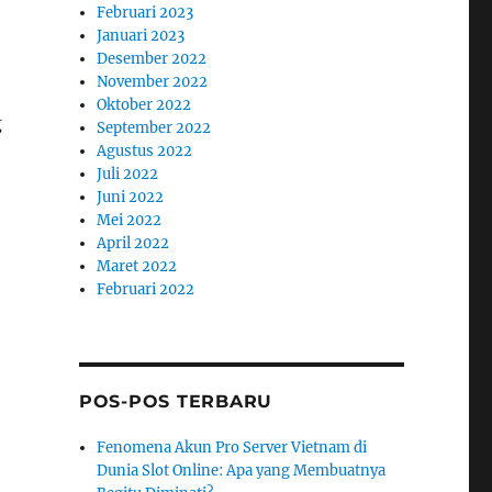
Februari 2023
Januari 2023
Desember 2022
November 2022
Oktober 2022
g
September 2022
Agustus 2022
Juli 2022
Juni 2022
Mei 2022
April 2022
Maret 2022
Februari 2022
POS-POS TERBARU
Fenomena Akun Pro Server Vietnam di
Dunia Slot Online: Apa yang Membuatnya