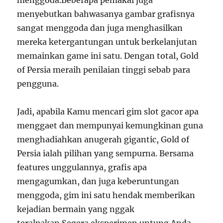
menggoda.Beberapa pemakai juga
menyebutkan bahwasanya gambar grafisnya
sangat menggoda dan juga menghasilkan
mereka ketergantungan untuk berkelanjutan
memainkan game ini satu. Dengan total, Gold
of Persia meraih penilaian tinggi sebab para
pengguna.
Jadi, apabila Kamu mencari gim slot gacor apa
menggaet dan mempunyai kemungkinan guna
menghadiahkan anugerah gigantic, Gold of
Persia ialah pilihan yang sempurna. Bersama
features unggulannya, grafis apa
mengagumkan, dan juga keberuntungan
menggoda, gim ini satu hendak memberikan
kejadian bermain yang nggak