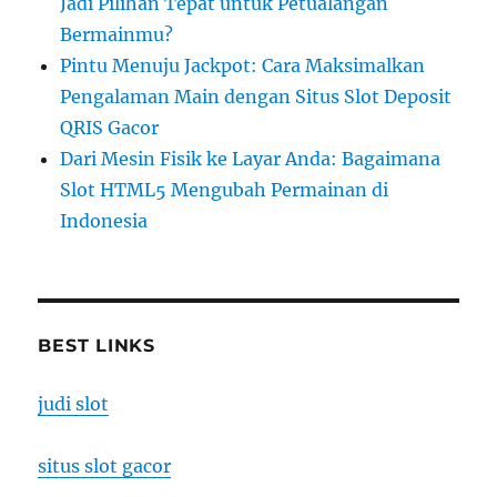
Jadi Pilihan Tepat untuk Petualangan
Bermainmu?
Pintu Menuju Jackpot: Cara Maksimalkan
Pengalaman Main dengan Situs Slot Deposit
QRIS Gacor
Dari Mesin Fisik ke Layar Anda: Bagaimana
Slot HTML5 Mengubah Permainan di
Indonesia
BEST LINKS
judi slot
situs slot gacor