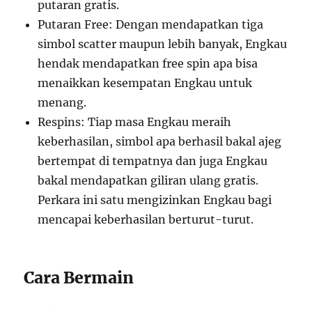
putaran gratis.
Putaran Free: Dengan mendapatkan tiga
simbol scatter maupun lebih banyak, Engkau
hendak mendapatkan free spin apa bisa
menaikkan kesempatan Engkau untuk
menang.
Respins: Tiap masa Engkau meraih
keberhasilan, simbol apa berhasil bakal ajeg
bertempat di tempatnya dan juga Engkau
bakal mendapatkan giliran ulang gratis.
Perkara ini satu mengizinkan Engkau bagi
mencapai keberhasilan berturut-turut.
Cara Bermain