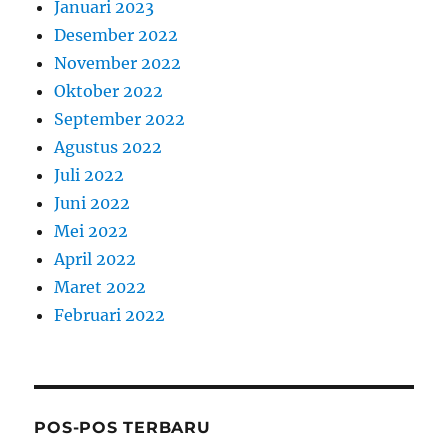
Januari 2023
Desember 2022
November 2022
Oktober 2022
September 2022
Agustus 2022
Juli 2022
Juni 2022
Mei 2022
April 2022
Maret 2022
Februari 2022
POS-POS TERBARU