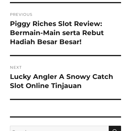
Navigasi
PREVIOUS
pos
Piggy Riches Slot Review:
Previous
post:
Bermain-Main serta Rebut
Hadiah Besar Besar!
NEXT
Lucky Angler A Snowy Catch
Next
post:
Slot Online Tinjauan
SE
Search