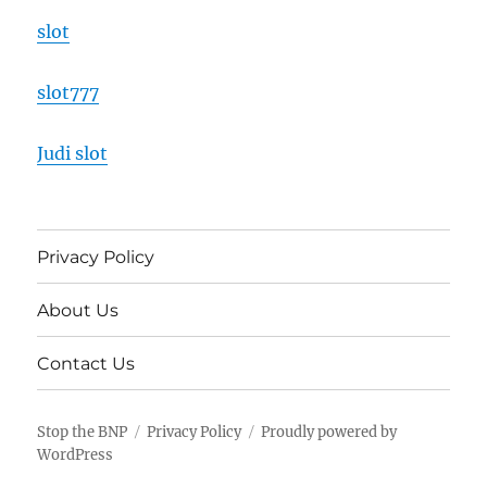
slot
slot777
Judi slot
Privacy Policy
About Us
Contact Us
Stop the BNP
Privacy Policy
Proudly powered by
WordPress