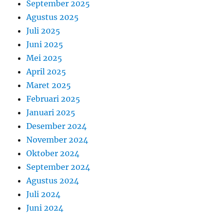
September 2025
Agustus 2025
Juli 2025
Juni 2025
Mei 2025
April 2025
Maret 2025
Februari 2025
Januari 2025
Desember 2024
November 2024
Oktober 2024
September 2024
Agustus 2024
Juli 2024
Juni 2024