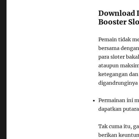
Download L
Booster Slo
Pemain tidak me
bersama dengan 
para sloter baka
ataupun maksima
ketegangan dan
digandrunginya 
Permainan ini me
dapatkan putara
Tak cuma itu, g
berikan keuntu