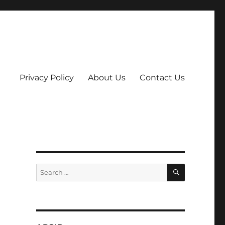
Privacy Policy
About Us
Contact Us
SEARCH
Search
for: