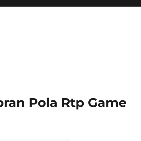
coran Pola Rtp Game