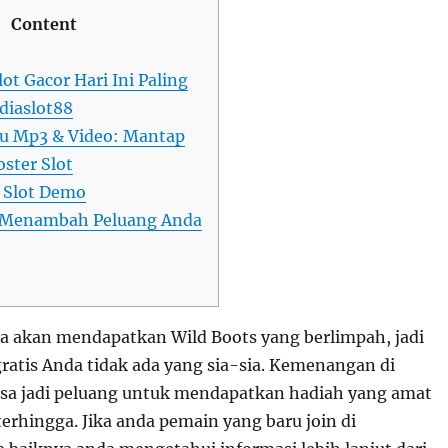
Content
ot Gacor Hari Ini Paling
diaslot88
u Mp3 & Video: Mantap
ster Slot
 Slot Demo
 Menambah Peluang Anda
 akan mendapatkan Wild Boots yang berlimpah, jadi
ratis Anda tidak ada yang sia-sia. Kemenangan di
isa jadi peluang untuk mendapatkan hadiah yang amat
terhingga. Jika anda pemain yang baru join di