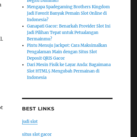
Begitu Diminati?
n
Mengapa Spadegaming Brothers Kingdom
Jadi Favorit Banyak Pemain Slot Online di
Indonesia?
Ganapati Gacor: Benarkah Provider Slot Ini
Jadi Pilihan Tepat untuk Petualangan
l.
Bermainmu?
Pintu Menuju Jackpot: Cara Maksimalkan
Pengalaman Main dengan Situs Slot
Deposit QRIS Gacor
Dari Mesin Fisik ke Layar Anda: Bagaimana
Slot HTML5 Mengubah Permainan di
Indonesia
ot
BEST LINKS
judi slot
situs slot gacor