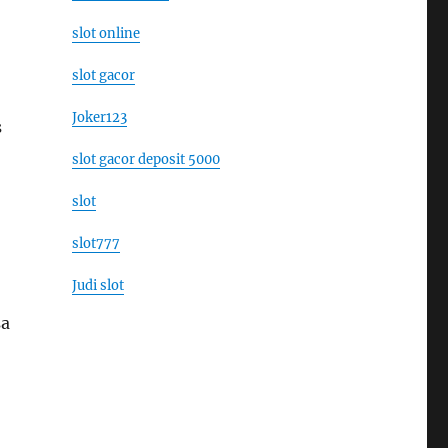
slot online
slot gacor
Joker123
s
slot gacor deposit 5000
slot
slot777
Judi slot
sa