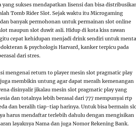
a yang sukses mendapatkan lisensi dan bisa distribusika
dalah Tomb Rider Slot. Sejak waktu itu Microgaming
 dan banyak permohonan untuk permainan slot online
lot maupun slot duwit asli. Hidup di kota kiss rawan
gitu cepat kehidupan menjadi drink sendiri untuk menta
dokteran & psychologis Harvard, kanker terpicu pada
rasal dari stres.
i mengenai return to player mesin slot pragmatic play
 juga membikin untung agar dapat meraih kemenangan
rena disinyalir jikalau mesin slot pragmatic play yang
esia dan totalnya lebih berasal dari 777 mempunyai rtp
a dan beralih tiap-tiap harinya. Untuk bisa bermain sl
nya harus mendaftar terlebih dahulu dengan mengisikan
taran layaknya Nama dan juga Nomor Rekening Bank.