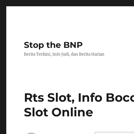
Stop the BNP
Berita Terkini, Info Judi, dan Berita Harian
Rts Slot, Info Bo
Slot Online