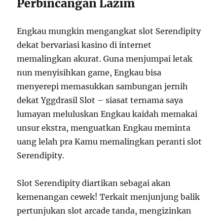
Perbincangan Lazim
Engkau mungkin mengangkat slot Serendipity
dekat bervariasi kasino di internet
memalingkan akurat. Guna menjumpai letak
nun menyisihkan game, Engkau bisa
menyerepi memasukkan sambungan jernih
dekat Yggdrasil Slot – siasat ternama saya
lumayan meluluskan Engkau kaidah memakai
unsur ekstra, menguatkan Engkau meminta
uang lelah pra Kamu memalingkan peranti slot
Serendipity.
Slot Serendipity diartikan sebagai akan
kemenangan cewek! Terkait menjunjung balik
pertunjukan slot arcade tanda, mengizinkan