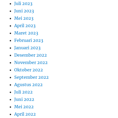
Juli 2023
Juni 2023
Mei 2023
April 2023
Maret 2023
Februari 2023
Januari 2023
Desember 2022
November 2022
Oktober 2022
September 2022
Agustus 2022
Juli 2022
Juni 2022
Mei 2022
April 2022