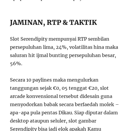
JAMINAN, RTP & TAKTIK
Slot Serendipity mempunyai RTP sembilan
persepuluhan lima, 24%, volatilitas hina maka
saluran hit ijmal bunting persepuluhan besar,
56%.
Secara 10 paylines maka mengulurkan
tanggungan sejak €0, 05 tenggat €20, slot
arcade konvensional tersebut didesain guna
menyodorkan babak secara berfaedah molek –
apa-apa pula pentas Dikau. Siap diputar dalam
desktop ataupun seluler, slot gambar
Serendipity bisa jadi elok apakah Kamu