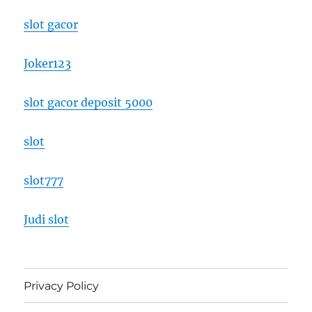
slot gacor
Joker123
slot gacor deposit 5000
slot
slot777
Judi slot
Privacy Policy