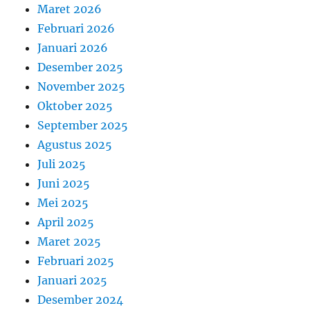
Maret 2026
Februari 2026
Januari 2026
Desember 2025
November 2025
Oktober 2025
September 2025
Agustus 2025
Juli 2025
Juni 2025
Mei 2025
April 2025
Maret 2025
Februari 2025
Januari 2025
Desember 2024