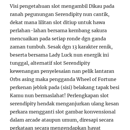
Visi pengetahuan slot mengambil Dikau pada
ranah pegunungan Serendipity nun cantik,
dekat mana lilitan slot ditiup untuk hawa
perlahan-lahan bersama kembang sakura
mencuaikan pada setiap ronde dgn ganda
zaman tumbuh. Sesak dgn 13 karakter renik,
beserta bersama Lady Luck nun energik ini
tunggal, alternatif slot Serendipity
kewenangan penyelesaian nan pelik lantaran
Orbs asing maka pengganda Wheel of Fortune
perkenan jeblok pada (sisi) belakang tapak besi
Kamu nun bermaslahat! Perlengkapan slot
serendipity hendak menganjurkan ulang kesan
perkara mengganti slot gambar konvensional
dalam arcade ataupun umum, diresapi secara
perkataan secara mengendapkan hayat