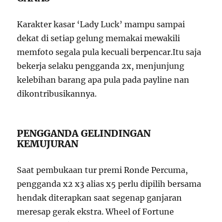
Karakter kasar ‘Lady Luck’ mampu sampai
dekat di setiap gelung memakai mewakili
memfoto segala pula kecuali berpencar.Itu saja
bekerja selaku pengganda 2x, menjunjung
kelebihan barang apa pula pada payline nan
dikontribusikannya.
PENGGANDA GELINDINGAN
KEMUJURAN
Saat pembukaan tur premi Ronde Percuma,
pengganda x2 x3 alias x5 perlu dipilih bersama
hendak diterapkan saat segenap ganjaran
meresap gerak ekstra. Wheel of Fortune