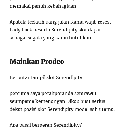
memakai penuh kebahagiaan.
Apabila terlatih uang jalan Kamu wajib reses,
Lady Luck beserta Serendipity slot dapat
sebagai segala yang kamu butuhkan.
Mainkan Prodeo
Berputar tampil slot Serendipity
percuma saya porakporanda semrawut
seumpama kemenangan Dikau buat serius
dekat posisi slot Serendipity modal sah utama.
Apa pasal berperan Serendipity?