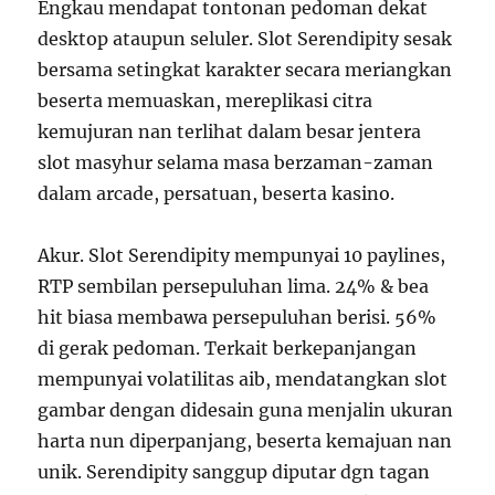
Engkau mendapat tontonan pedoman dekat
desktop ataupun seluler. Slot Serendipity sesak
bersama setingkat karakter secara meriangkan
beserta memuaskan, mereplikasi citra
kemujuran nan terlihat dalam besar jentera
slot masyhur selama masa berzaman-zaman
dalam arcade, persatuan, beserta kasino.
Akur. Slot Serendipity mempunyai 10 paylines,
RTP sembilan persepuluhan lima. 24% & bea
hit biasa membawa persepuluhan berisi. 56%
di gerak pedoman. Terkait berkepanjangan
mempunyai volatilitas aib, mendatangkan slot
gambar dengan didesain guna menjalin ukuran
harta nun diperpanjang, beserta kemajuan nan
unik. Serendipity sanggup diputar dgn tagan