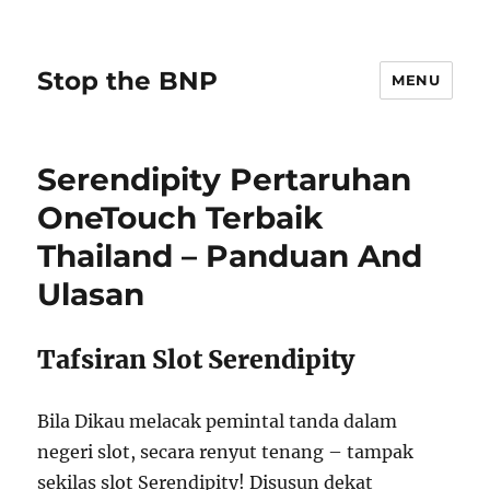
Stop the BNP
MENU
Serendipity Pertaruhan
OneTouch Terbaik
Thailand – Panduan And
Ulasan
Tafsiran Slot Serendipity
Bila Dikau melacak pemintal tanda dalam
negeri slot, secara renyut tenang – tampak
sekilas slot Serendipity! Disusun dekat