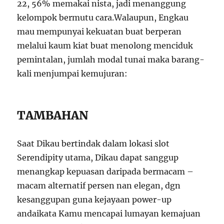
22, 56% memakai nista, jadi menanggung
kelompok bermutu cara.Walaupun, Engkau
mau mempunyai kekuatan buat berperan
melalui kaum kiat buat menolong menciduk
pemintalan, jumlah modal tunai maka barang-
kali menjumpai kemujuran:
TAMBAHAN
Saat Dikau bertindak dalam lokasi slot
Serendipity utama, Dikau dapat sanggup
menangkap kepuasan daripada bermacam –
macam alternatif persen nan elegan, dgn
kesanggupan guna kejayaan power-up
andaikata Kamu mencapai lumayan kemajuan