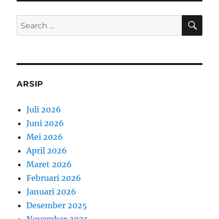
SE
Search
for:
ARSIP
Juli 2026
Juni 2026
Mei 2026
April 2026
Maret 2026
Februari 2026
Januari 2026
Desember 2025