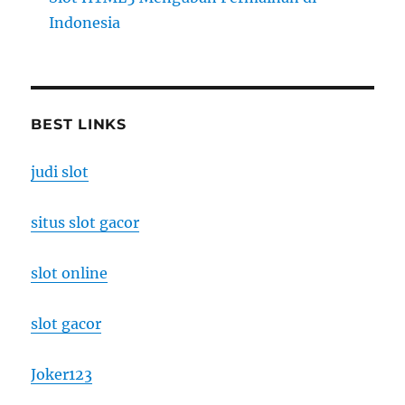
Indonesia
BEST LINKS
judi slot
situs slot gacor
slot online
slot gacor
Joker123