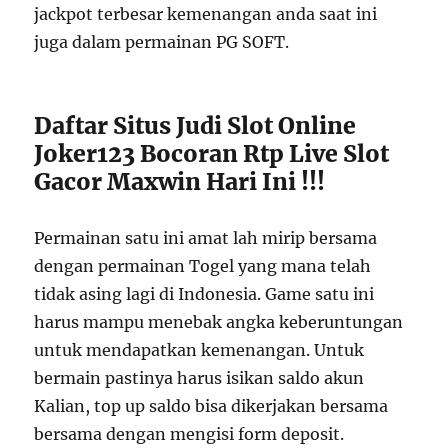
jackpot terbesar kemenangan anda saat ini
juga dalam permainan PG SOFT.
Daftar Situs Judi Slot Online
Joker123 Bocoran Rtp Live Slot
Gacor Maxwin Hari Ini !!!
Permainan satu ini amat lah mirip bersama
dengan permainan Togel yang mana telah
tidak asing lagi di Indonesia. Game satu ini
harus mampu menebak angka keberuntungan
untuk mendapatkan kemenangan. Untuk
bermain pastinya harus isikan saldo akun
Kalian, top up saldo bisa dikerjakan bersama
bersama dengan mengisi form deposit.