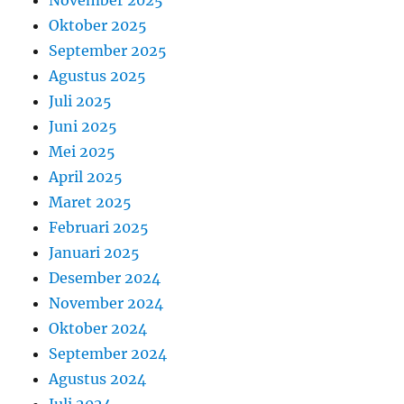
November 2025
Oktober 2025
September 2025
Agustus 2025
Juli 2025
Juni 2025
Mei 2025
April 2025
Maret 2025
Februari 2025
Januari 2025
Desember 2024
November 2024
Oktober 2024
September 2024
Agustus 2024