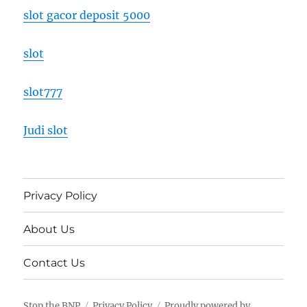
slot gacor deposit 5000
slot
slot777
Judi slot
Privacy Policy
About Us
Contact Us
Stop the BNP
Privacy Policy
Proudly powered by