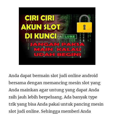
Anda dapat bermain slot judi online android
bersama dengan memancing mesin slot yang
Anda mainkan agar untung yang dapat Anda
raih jauh lebih berpeluang. Ada banyak type
trik yang bisa Anda pakai untuk pancing mesin
slot judi online. Sehingga memberi Anda