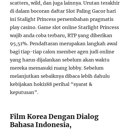
scatters, wild, dan juga lainnya. Urutan terakhir
di dalam bocoran daftar Slot Paling Gacor hari
ini Stalight Princess persembahan pragmatis
play casino. Game slot online Starlight Princess
wajib anda coba terbaru, RTP yang diberikan
95,51%. Pendaftaran merupakan langkah awal
bagi tiap-tiap calon member agen judi online
yang harus dijalankan sebelum akan waktu
mereka memasuki ruang lobby. Sebelum
melanjutkan sebaiknya dibaca lebih dahulu
kebijakan hoki188 perihal “syarat &
keputusan”.
Film Korea Dengan Dialog
Bahasa Indonesia,