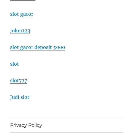
slot gacor
Joker123
slot gacor deposit 5000
slot
slot777
Judi slot
Privacy Policy