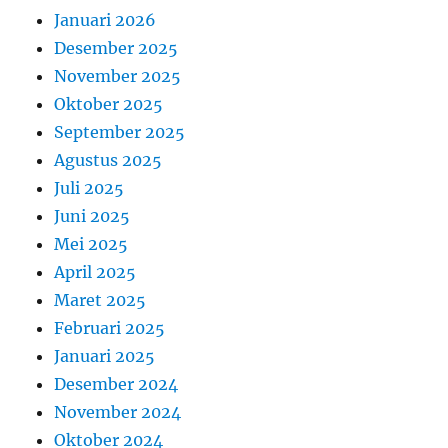
Januari 2026
Desember 2025
November 2025
Oktober 2025
September 2025
Agustus 2025
Juli 2025
Juni 2025
Mei 2025
April 2025
Maret 2025
Februari 2025
Januari 2025
Desember 2024
November 2024
Oktober 2024