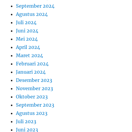
September 2024
Agustus 2024
Juli 2024
Juni 2024
Mei 2024
April 2024
Maret 2024
Februari 2024
Januari 2024
Desember 2023
November 2023
Oktober 2023
September 2023
Agustus 2023
Juli 2023
Juni 2023