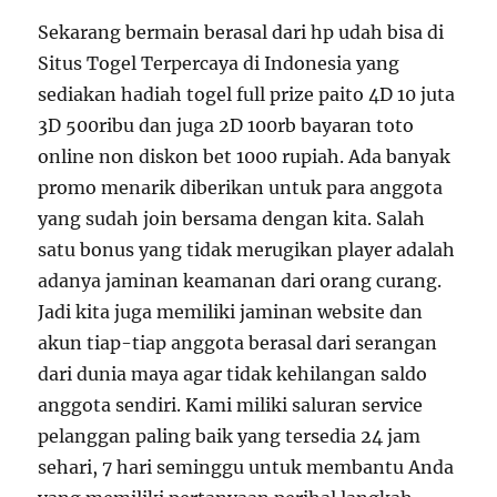
Sekarang bermain berasal dari hp udah bisa di
Situs Togel Terpercaya di Indonesia yang
sediakan hadiah togel full prize paito 4D 10 juta
3D 500ribu dan juga 2D 100rb bayaran toto
online non diskon bet 1000 rupiah. Ada banyak
promo menarik diberikan untuk para anggota
yang sudah join bersama dengan kita. Salah
satu bonus yang tidak merugikan player adalah
adanya jaminan keamanan dari orang curang.
Jadi kita juga memiliki jaminan website dan
akun tiap-tiap anggota berasal dari serangan
dari dunia maya agar tidak kehilangan saldo
anggota sendiri. Kami miliki saluran service
pelanggan paling baik yang tersedia 24 jam
sehari, 7 hari seminggu untuk membantu Anda