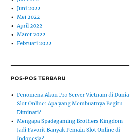
Juni 2022
Mei 2022
April 2022
Maret 2022
Februari 2022
POS-POS TERBARU
Fenomena Akun Pro Server Vietnam di Dunia
Slot Online: Apa yang Membuatnya Begitu
Diminati?
Mengapa Spadegaming Brothers Kingdom
Jadi Favorit Banyak Pemain Slot Online di
Indonesia?