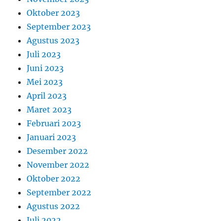
Oktober 2023
September 2023
Agustus 2023
Juli 2023
Juni 2023
Mei 2023
April 2023
Maret 2023
Februari 2023
Januari 2023
Desember 2022
November 2022
Oktober 2022
September 2022
Agustus 2022
Juli 2022