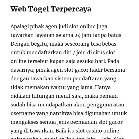
Web Togel Terpercaya
Apalagi pihak agen judi slot online juga
tawarkan layanan selama 24 jam tanpa batas.
Dengan begitu, maka seseorang bisa bebas
untuk mendaftarkan diri / join di situs slot
online tersebut kapan saja sesuka hati. Pada
dasarnya, pihak agen slot gacor hadir bersama
dengan tawarkan sistem pendaftaran yang
tidak memakan waktu yang lama. Hanya
didalam hitungan menit saja, maka pemain
sudah bisa mendapatkan akun pengguna atau
username yang nantinya bisa digunakan untuk
mengakses semua jenis permainan slot gacor
yang di tawarkan. Baik itu slot casino online,