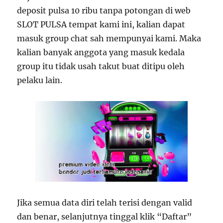
deposit pulsa 10 ribu tanpa potongan di web
SLOT PULSA tempat kami ini, kalian dapat
masuk group chat sah mempunyai kami. Maka
kalian banyak anggota yang masuk kedala
group itu tidak usah takut buat ditipu oleh
pelaku lain.
Jika semua data diri telah terisi dengan valid
dan benar, selanjutnya tinggal klik “Daftar”