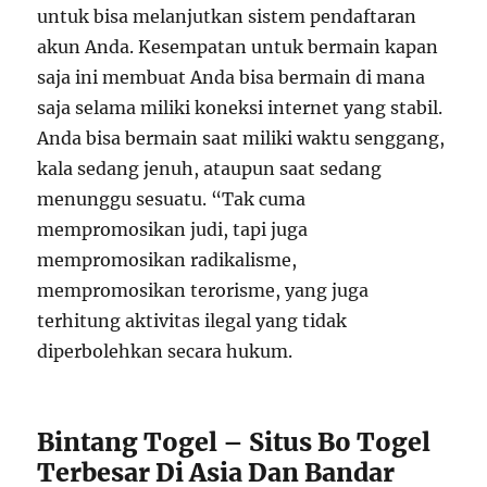
untuk bisa melanjutkan sistem pendaftaran
akun Anda. Kesempatan untuk bermain kapan
saja ini membuat Anda bisa bermain di mana
saja selama miliki koneksi internet yang stabil.
Anda bisa bermain saat miliki waktu senggang,
kala sedang jenuh, ataupun saat sedang
menunggu sesuatu. “Tak cuma
mempromosikan judi, tapi juga
mempromosikan radikalisme,
mempromosikan terorisme, yang juga
terhitung aktivitas ilegal yang tidak
diperbolehkan secara hukum.
Bintang Togel – Situs Bo Togel
Terbesar Di Asia Dan Bandar