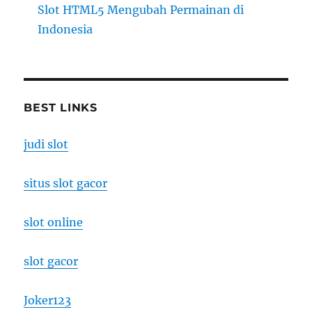
Slot HTML5 Mengubah Permainan di
Indonesia
BEST LINKS
judi slot
situs slot gacor
slot online
slot gacor
Joker123