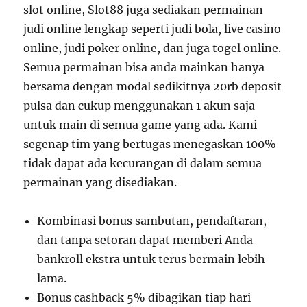
slot online, Slot88 juga sediakan permainan
judi online lengkap seperti judi bola, live casino
online, judi poker online, dan juga togel online.
Semua permainan bisa anda mainkan hanya
bersama dengan modal sedikitnya 20rb deposit
pulsa dan cukup menggunakan 1 akun saja
untuk main di semua game yang ada. Kami
segenap tim yang bertugas menegaskan 100%
tidak dapat ada kecurangan di dalam semua
permainan yang disediakan.
Kombinasi bonus sambutan, pendaftaran,
dan tanpa setoran dapat memberi Anda
bankroll ekstra untuk terus bermain lebih
lama.
Bonus cashback 5% dibagikan tiap hari