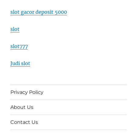
slot gacor deposit 5000
slot
slot777
Judi slot
Privacy Policy
About Us
Contact Us