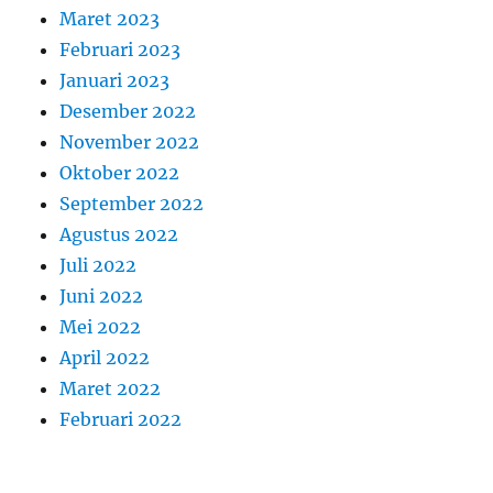
Maret 2023
Februari 2023
Januari 2023
Desember 2022
November 2022
Oktober 2022
September 2022
Agustus 2022
Juli 2022
Juni 2022
Mei 2022
April 2022
Maret 2022
Februari 2022