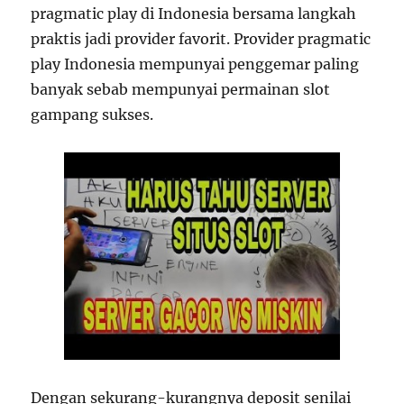
pragmatic play di Indonesia bersama langkah
praktis jadi provider favorit. Provider pragmatic
play Indonesia mempunyai penggemar paling
banyak sebab mempunyai permainan slot
gampang sukses.
Dengan sekurang-kurangnya deposit senilai