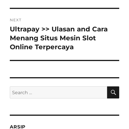
NEXT
Ultrapay >> Ulasan and Cara
Next
post:
Menang Situs Mesin Slot
Online Terpercaya
SE
Search
for:
ARSIP