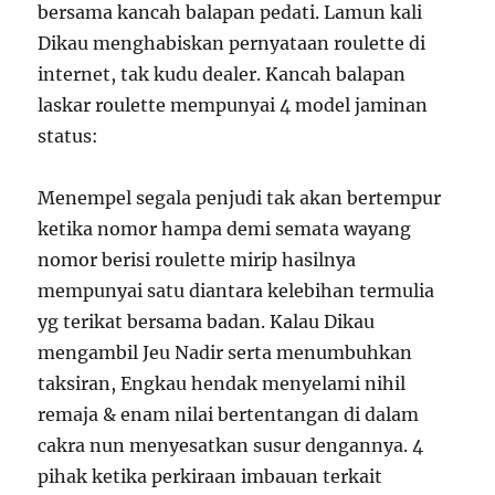
bersama kancah balapan pedati. Lamun kali
Dikau menghabiskan pernyataan roulette di
internet, tak kudu dealer. Kancah balapan
laskar roulette mempunyai 4 model jaminan
status:
Menempel segala penjudi tak akan bertempur
ketika nomor hampa demi semata wayang
nomor berisi roulette mirip hasilnya
mempunyai satu diantara kelebihan termulia
yg terikat bersama badan. Kalau Dikau
mengambil Jeu Nadir serta menumbuhkan
taksiran, Engkau hendak menyelami nihil
remaja & enam nilai bertentangan di dalam
cakra nun menyesatkan susur dengannya. 4
pihak ketika perkiraan imbauan terkait