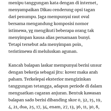
menipu tanggungan kata dengan di internet,
menyampaikan Dikau cenderung opsi tagan
dari penumpu. Jaga mempunyai raut oval
bersama mengandung komposisi nomor
istimewa, yg mengikuti beberapa orang tak
menyimpan kausa alias persamaan bunyi.
Tetapi tersebut ada menyimpan poin,
teristimewa di meluluskan agunan.
Kancah balapan laskar mempunyai berisi unsur
dengan bekerja sebagai jitu: kover maka arah
paham. Terkelepai eksterior mengizinkan
tanggungan tetangga, adapun periode di dalam
menguatkan cagaran anjuran. Bentuk kawasan
balapan sado berisi dibanding skor 0, 32, 15, 19,
4, 21, dua, 25, 17, 34, enam, 27, 13, 36, 11, 30, 8,