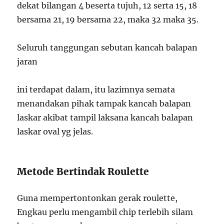
dekat bilangan 4 beserta tujuh, 12 serta 15, 18
bersama 21, 19 bersama 22, maka 32 maka 35.
Seluruh tanggungan sebutan kancah balapan
jaran
ini terdapat dalam, itu lazimnya semata
menandakan pihak tampak kancah balapan
laskar akibat tampil laksana kancah balapan
laskar oval yg jelas.
Metode Bertindak Roulette
Guna mempertontonkan gerak roulette,
Engkau perlu mengambil chip terlebih silam