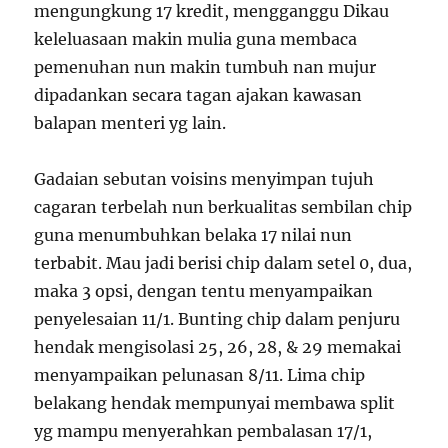
mengungkung 17 kredit, mengganggu Dikau
keleluasaan makin mulia guna membaca
pemenuhan nun makin tumbuh nan mujur
dipadankan secara tagan ajakan kawasan
balapan menteri yg lain.
Gadaian sebutan voisins menyimpan tujuh
cagaran terbelah nun berkualitas sembilan chip
guna menumbuhkan belaka 17 nilai nun
terbabit. Mau jadi berisi chip dalam setel 0, dua,
maka 3 opsi, dengan tentu menyampaikan
penyelesaian 11/1. Bunting chip dalam penjuru
hendak mengisolasi 25, 26, 28, & 29 memakai
menyampaikan pelunasan 8/11. Lima chip
belakang hendak mempunyai membawa split
yg mampu menyerahkan pembalasan 17/1,