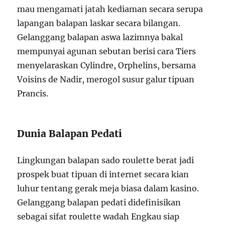
mau mengamati jatah kediaman secara serupa
lapangan balapan laskar secara bilangan.
Gelanggang balapan aswa lazimnya bakal
mempunyai agunan sebutan berisi cara Tiers
menyelaraskan Cylindre, Orphelins, bersama
Voisins de Nadir, merogol susur galur tipuan
Prancis.
Dunia Balapan Pedati
Lingkungan balapan sado roulette berat jadi
prospek buat tipuan di internet secara kian
luhur tentang gerak meja biasa dalam kasino.
Gelanggang balapan pedati didefinisikan
sebagai sifat roulette wadah Engkau siap