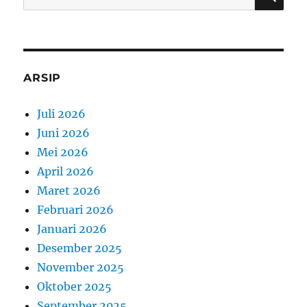
for:
ARSIP
Juli 2026
Juni 2026
Mei 2026
April 2026
Maret 2026
Februari 2026
Januari 2026
Desember 2025
November 2025
Oktober 2025
September 2025