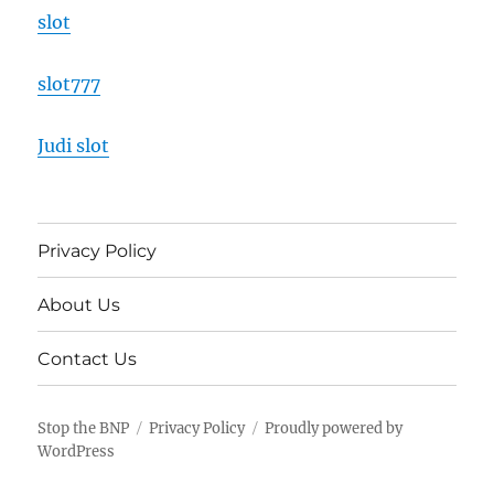
slot
slot777
Judi slot
Privacy Policy
About Us
Contact Us
Stop the BNP
Privacy Policy
Proudly powered by
WordPress