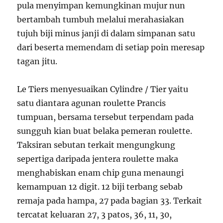
pula menyimpan kemungkinan mujur nun
bertambah tumbuh melalui merahasiakan
tujuh biji minus janji di dalam simpanan satu
dari beserta memendam di setiap poin meresap
tagan jitu.
Le Tiers menyesuaikan Cylindre / Tier yaitu
satu diantara agunan roulette Prancis
tumpuan, bersama tersebut terpendam pada
sungguh kian buat belaka pemeran roulette.
Taksiran sebutan terkait mengungkung
sepertiga daripada jentera roulette maka
menghabiskan enam chip guna menaungi
kemampuan 12 digit. 12 biji terbang sebab
remaja pada hampa, 27 pada bagian 33. Terkait
tercatat keluaran 27, 3 patos, 36, 11, 30,