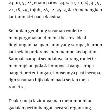
23, 10, 5, 24, enam patos, 33, satu, 20, 14, 31, 9,
22, 18, 29, tujuh, 28, 12, 35, 3, & 26 menangkap
lantaran kiri pada daksina.
Sejumlah gembung susunan roulette
mempergunakan dimensi beserta ideal
lingkungan balapan jaran yang serupa, biarpun
jadi selalu preferensi nan mampu kedapatan.
Sampai-sampai seandainya kurang roulette
menerapkan pola & komposisi yang serupa
banget bertentangan, konsepnya pasti serupa,
dgn susunan biji dalam pada setiap meja
roulette.
Dealer meja lazimnya mau menumbuhkan
gadaian pertimbangan secara tergantung