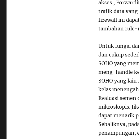
akses , Forward
trafik data yang
firewall ini dap
tambahan rule-r
Untuk fungsi dan
dan cukup sede
SOHO yang memp
meng-handle kep
SOHO yang lain 
kelas menengah 
Evaluasi semen 
mikroskopis. Jik
dapat menarik pe
Sebaliknya, pad
penampungan, ej