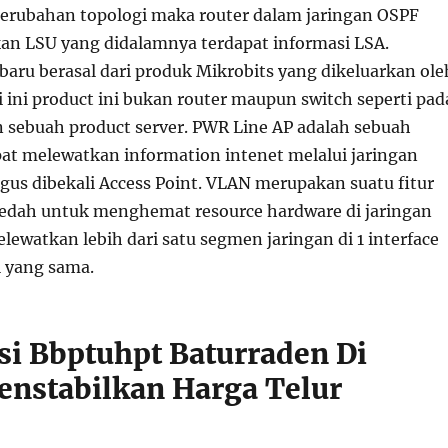
 perubahan topologi maka router dalam jaringan OSPF
n LSU yang didalamnya terdapat informasi LSA.
baru berasal dari produk Mikrobits yang dikeluarkan ole
i ini product ini bukan router maupun switch seperti pad
sebuah product server. PWR Line AP adalah sebuah
at melewatkan information intenet melalui jaringan
ligus dibekali Access Point. VLAN merupakan suatu fitur
edah untuk menghemat resource hardware di jaringan
melewatkan lebih dari satu segmen jaringan di 1 interface
el yang sama.
si Bbptuhpt Baturraden Di
nstabilkan Harga Telur