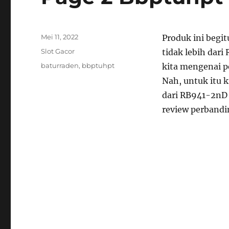
Posted
Mei 11, 2022
Produk ini begi
on
Categories
Slot Gacor
tidak lebih dar
Tags
baturraden
,
bbptuhpt
kita mengenai p
Nah, untuk itu k
dari RB941-2nD (
review perband