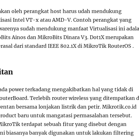
akan oleh perangkat host harus udah mendukung
alisasi Intel VT-x atau AMD-V. Contoh perangkat yang
dwarenya sudah mendukung manfaat Virtualisasi ini adal
Bits Ainos dan MikroBits Dinara V3. Dot1X merupakan
asal dari standard IEEE 802.1X di MikroTik RouterOS .
itan
da power terkadang mengakibatkan hal yang tidak di
outerBoard. Terlebih router wireless yang ditempatkan d
entan bersama lonjakan listrik dan petir. Mikrotik.co.id
oduct baru untuk mangatasi permasalahan tersebut.
ikroTik terdapat sebuah fitur yang disebut dengan
r ini biasanya banyak digunakan untuk lakukan filtering