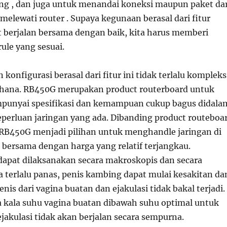
ing , dan juga untuk menandai koneksi maupun paket dar
 melewati router . Supaya kegunaan berasal dari fitur
at berjalan bersama dengan baik, kita harus memberi
ule yang sesuai.
 konfigurasi berasal dari fitur ini tidak terlalu kompleks
rhana. RB450G merupakan product routerboard untuk
unyai spesifikasi dan kemampuan cukup bagus didala
erluan jaringan yang ada. Dibanding product routeboa
RB450G menjadi pilihan untuk menghandle jaringan di
bersama dengan harga yang relatif terjangkau.
dapat dilaksanakan secara makroskopis dan secara
a terlalu panas, penis kambing dapat mulai kesakitan da
nis dari vagina buatan dan ejakulasi tidak bakal terjadi.
a kala suhu vagina buatan dibawah suhu optimal untuk
akulasi tidak akan berjalan secara sempurna.