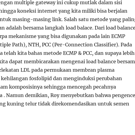
ngan multiple gateway ini cukup mutlak dalam sisi
ngga koneksi internet yang kita miliki bisa berjalan
untuk masing-masing link. Salah satu metode yang palin
n adalah bersama langkah load balace. Dari load balanc
erpa mekanisme yang bisa digunakan pada lain ECMP
iple Path), NTH, PCC (Per-Connection Classifier). Pada
ya telah kita bahas metode ECMP & PCC, dan supaya lebih
i kita dapat membicarakan mengenai load balance bersa
rlekatan LDL pada permukaan membran plasma
kehilangan fosfolipid dan menginduksi perubahan
alam komposisinya sehingga mencegah pecahnya
 . Namun demikian, Roy menyebutkan bahwa pengence
g kuning telur tidak direkomendasikan untuk semen