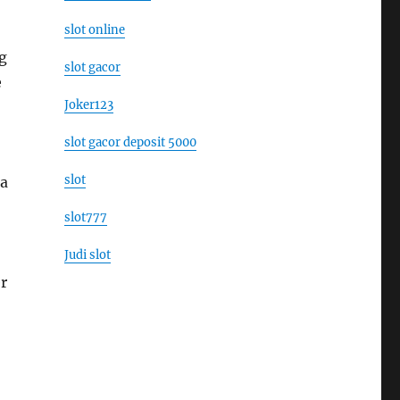
slot online
g
slot gacor
e
Joker123
slot gacor deposit 5000
slot
ma
slot777
Judi slot
r