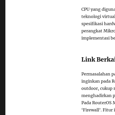
CPU yang digun
teknologi virtu
spesifikasi har
perangkat Mikro
implementasi ber
Link Berka
Permasalahan pa
inginkan pada R
outdoor, cukup r
menghadirkan pr
Pada RouterOS M
‘Firewall’. Fitu