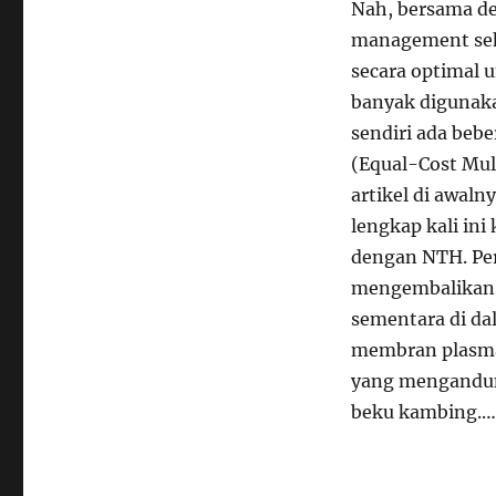
Nah, bersama de
management sehi
secara optimal 
banyak digunaka
sendiri ada beb
(Equal-Cost Mult
artikel di awaln
lengkap kali in
dengan NTH. Pe
mengembalikan 
sementara di d
membran plasma
yang mengandun
beku kambing.…