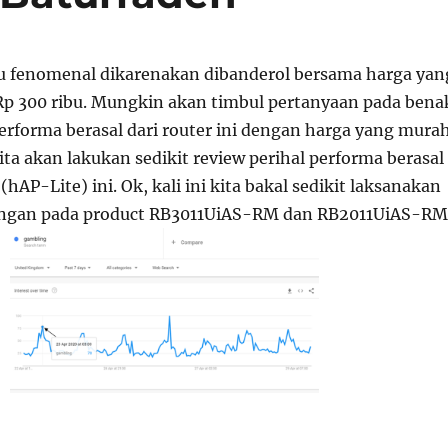
tu fenomenal dikarenakan dibanderol bersama harga yan
i Rp 300 ribu. Mungkin akan timbul pertanyaan pada bena
erforma berasal dari router ini dengan harga yang murah
ita akan lakukan sedikit review perihal performa berasal
hAP-Lite) ini. Ok, kali ini kita bakal sedikit laksanakan
ingan pada product RB3011UiAS-RM dan RB2011UiAS-RM