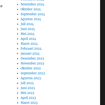
November 2024
he
Oktober 2024
September 2024
Agustus 2024
Juli 2024
Juni 2024
Mei 2024
April 2024
Maret 2024
Februari 2024
Januari 2024
Desember 2023
November 2023
Oktober 2023
September 2023
Agustus 2023
Juli 2023
Juni 2023
Mei 2023
April 2023
Maret 2023
.