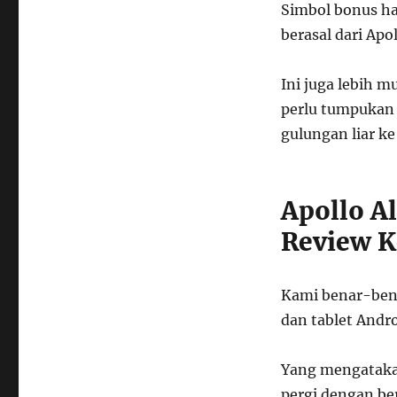
Simbol bonus han
berasal dari Apol
Ini juga lebih 
perlu tumpukan 
gulungan liar ke
Apollo Al
Review 
Kami benar-bena
dan tablet Androi
Yang mengatakan
pergi dengan ber