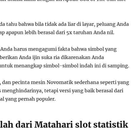
tahu bahwa bila tidak ada liar di layar, peluang Anda
 apapun lebih berasal dari 5x taruhan Anda nil.
 Anda harus mengagumi fakta bahwa simbol yang
berikan Anda ijin suka ria dikarenakan Anda
ntuk menangkap simbol-simbol indah ini di samping.
 dan pecinta mesin Novomatik sederhana seperti yang
 menghindarinya, tetapi versi yang baik berasal dari
al yang pernah populer.
lah dari Matahari slot statistik