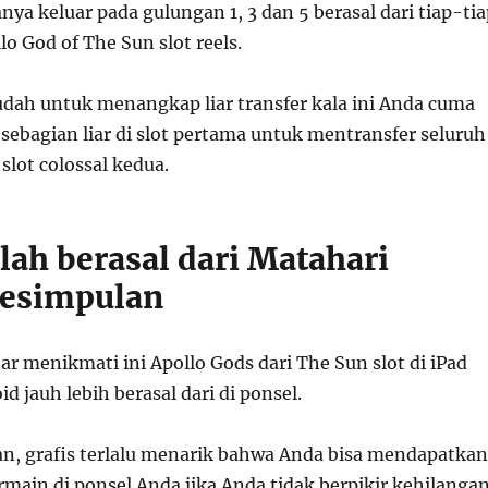
ya keluar pada gulungan 1, 3 dan 5 berasal dari tiap-tia
lo God of The Sun slot reels.
mudah untuk menangkap liar transfer kala ini Anda cuma
sebagian liar di slot pertama untuk mentransfer seluruh
 slot colossal kedua.
lah berasal dari Matahari
Kesimpulan
r menikmati ini Apollo Gods dari The Sun slot di iPad
d jauh lebih berasal dari di ponsel.
, grafis terlalu menarik bahwa Anda bisa mendapatkan
main di ponsel Anda jika Anda tidak berpikir kehilanga