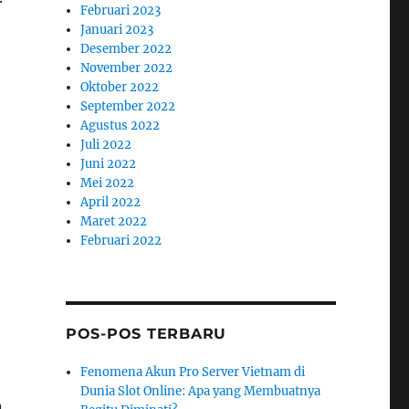
Februari 2023
Januari 2023
Desember 2022
November 2022
Oktober 2022
September 2022
Agustus 2022
Juli 2022
Juni 2022
Mei 2022
April 2022
Maret 2022
Februari 2022
POS-POS TERBARU
Fenomena Akun Pro Server Vietnam di
Dunia Slot Online: Apa yang Membuatnya
n