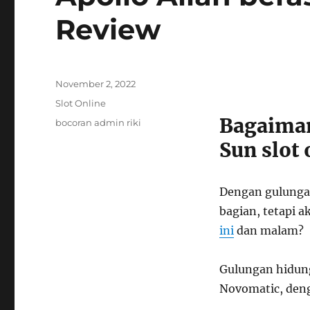
Review
Posted
November 2, 2022
on
Categories
Slot Online
Bagaiman
Tags
bocoran admin riki
Sun slot 
Dengan gulungan 
bagian, tetapi 
ini
dan malam?
Gulungan hidung
Novomatic, deng