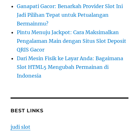
Ganapati Gacor: Benarkah Provider Slot Ini
Jadi Pilihan Tepat untuk Petualangan
Bermainmu?
Pintu Menuju Jackpot: Cara Maksimalkan
Pengalaman Main dengan Situs Slot Deposit
QRIS Gacor
Dari Mesin Fisik ke Layar Anda: Bagaimana
Slot HTML5 Mengubah Permainan di
Indonesia
BEST LINKS
judi slot