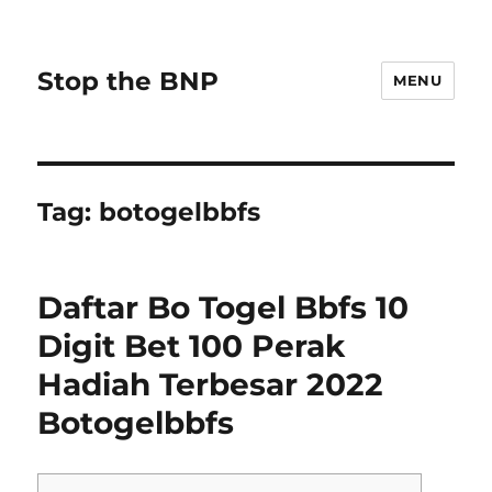
Stop the BNP
MENU
Tag:
botogelbbfs
Daftar Bo Togel Bbfs 10
Digit Bet 100 Perak
Hadiah Terbesar 2022
Botogelbbfs