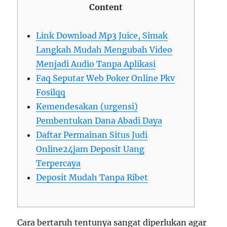
Content
Link Download Mp3 Juice, Simak
Langkah Mudah Mengubah Video
Menjadi Audio Tanpa Aplikasi
Faq Seputar Web Poker Online Pkv
Fosilqq
Kemendesakan (urgensi)
Pembentukan Dana Abadi Daya
Daftar Permainan Situs Judi
Online24jam Deposit Uang
Terpercaya
Deposit Mudah Tanpa Ribet
Cara bertaruh tentunya sangat diperlukan agar