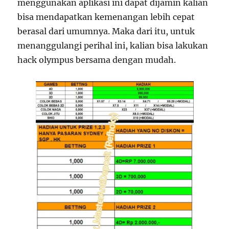
menggunakan aplikasi ini dapat dijamin kalian
bisa mendapatkan kemenangan lebih cepat
berasal dari umumnya. Maka dari itu, untuk
menanggulangi perihal ini, kalian bisa lakukan
hack olympus bersama dengan mudah.