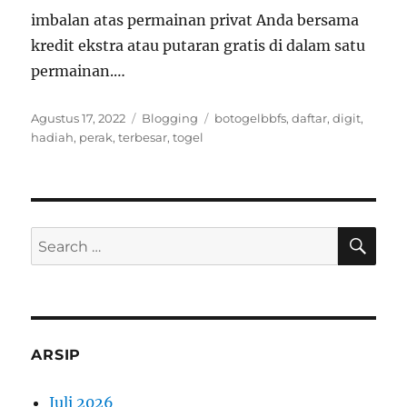
imbalan atas permainan privat Anda bersama
kredit ekstra atau putaran gratis di dalam satu
permainan.…
Posted
Categories
Tags
Agustus 17, 2022
Blogging
botogelbbfs
,
daftar
,
digit
,
on
hadiah
,
perak
,
terbesar
,
togel
SE
Search
for:
ARSIP
Juli 2026