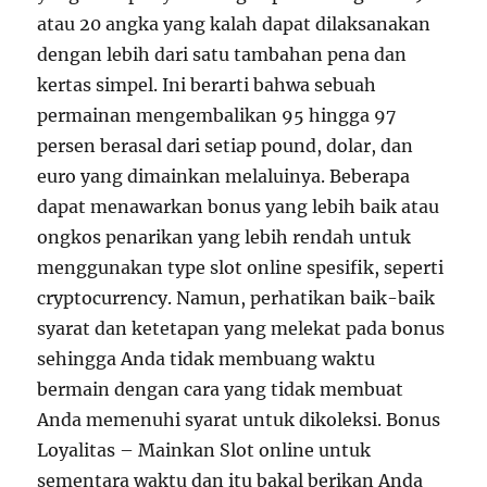
atau 20 angka yang kalah dapat dilaksanakan
dengan lebih dari satu tambahan pena dan
kertas simpel. Ini berarti bahwa sebuah
permainan mengembalikan 95 hingga 97
persen berasal dari setiap pound, dolar, dan
euro yang dimainkan melaluinya. Beberapa
dapat menawarkan bonus yang lebih baik atau
ongkos penarikan yang lebih rendah untuk
menggunakan type slot online spesifik, seperti
cryptocurrency. Namun, perhatikan baik-baik
syarat dan ketetapan yang melekat pada bonus
sehingga Anda tidak membuang waktu
bermain dengan cara yang tidak membuat
Anda memenuhi syarat untuk dikoleksi. Bonus
Loyalitas – Mainkan Slot online untuk
sementara waktu dan itu bakal berikan Anda