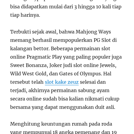
bisa didapatkan mulai dari 3 hingga 10 kali tiap
tiap harinya.
Terbukti sejak awal, bahwa Mahjong Ways
memang berhasil mempopulerkan PG Slot di
kalangan bettor. Beberapa permainan slot
online Pragmatic Play yang paling populer juga
Sweet Bonanza, Joker judi slot online Jewels,
Wild West Gold, dan Gates of Olympus. Hal
tersebut telah
slot kake zeuz
selesai dan
terjadi, akhirnya permainan sabung ayam
secara online sudah bisa kalian nikmati cukup
bersama yang dapat menggunakan duit asli.
Menghitung keuntungan rumah pada roda
yang mempunyai 18 angka pemenang dan 19