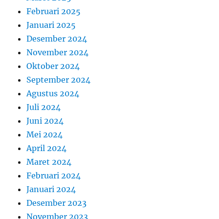
Februari 2025
Januari 2025
Desember 2024
November 2024
Oktober 2024
September 2024
Agustus 2024
Juli 2024
Juni 2024
Mei 2024
April 2024
Maret 2024
Februari 2024
Januari 2024
Desember 2023
November 2023