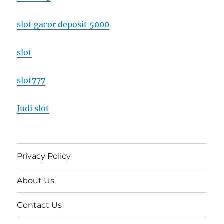
slot gacor deposit 5000
slot
slot777
Judi slot
Privacy Policy
About Us
Contact Us