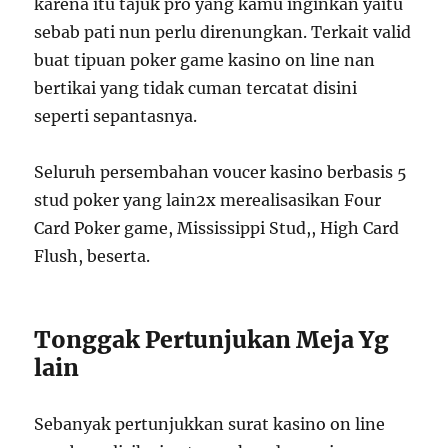
karena itu tajuk pro yang kamu inginkan yaitu
sebab pati nun perlu direnungkan. Terkait valid
buat tipuan poker game kasino on line nan
bertikai yang tidak cuman tercatat disini
seperti sepantasnya.
Seluruh persembahan voucer kasino berbasis 5
stud poker yang lain2x merealisasikan Four
Card Poker game, Mississippi Stud,, High Card
Flush, beserta.
Tonggak Pertunjukan Meja Yg
lain
Sebanyak pertunjukkan surat kasino on line