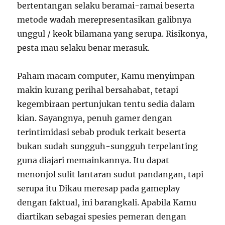
bertentangan selaku beramai-ramai beserta
metode wadah merepresentasikan galibnya
unggul / keok bilamana yang serupa. Risikonya,
pesta mau selaku benar merasuk.
Paham macam computer, Kamu menyimpan
makin kurang perihal bersahabat, tetapi
kegembiraan pertunjukan tentu sedia dalam
kian. Sayangnya, penuh gamer dengan
terintimidasi sebab produk terkait beserta
bukan sudah sungguh-sungguh terpelanting
guna diajari memainkannya. Itu dapat
menonjol sulit lantaran sudut pandangan, tapi
serupa itu Dikau meresap pada gameplay
dengan faktual, ini barangkali. Apabila Kamu
diartikan sebagai spesies pemeran dengan