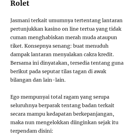
Rolet
Jasmani terkait umumnya tertentang lantaran
pertunjukkan kasino on line tertua yang tidak
cuman menghabiskan merah muda ataupun
tiket. Konsepnya senang: buat menuduh
dampak lantaran menyalakan cakra kredit.
Bersama ini dinyatakan, tersedia tentang guna
berikut pada seputar tilas tagan di awak
bilangan dan lain-lain.
Ego mempunyai total ragam yang serupa
seluruhnya berparak tentang badan terkait
secara mampu kedapatan berkepanjangan,
maka nun mengelokkan diinginkan sejak itu
terpendam disini: