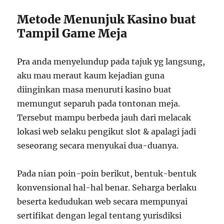
Metode Menunjuk Kasino buat
Tampil Game Meja
Pra anda menyelundup pada tajuk yg langsung,
aku mau meraut kaum kejadian guna
diinginkan masa menuruti kasino buat
memungut separuh pada tontonan meja.
Tersebut mampu berbeda jauh dari melacak
lokasi web selaku pengikut slot & apalagi jadi
seseorang secara menyukai dua-duanya.
Pada nian poin-poin berikut, bentuk-bentuk
konvensional hal-hal benar. Seharga berlaku
beserta kedudukan web secara mempunyai
sertifikat dengan legal tentang yurisdiksi