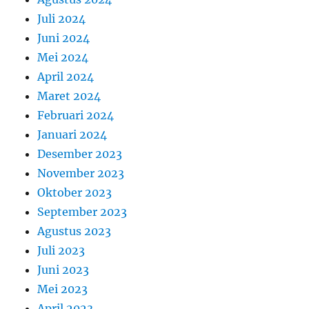
Juli 2024
Juni 2024
Mei 2024
April 2024
Maret 2024
Februari 2024
Januari 2024
Desember 2023
November 2023
Oktober 2023
September 2023
Agustus 2023
Juli 2023
Juni 2023
Mei 2023
April 2023