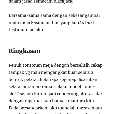
dalam jasad semacam blackjack.
Bersama-sama sama dengan sebesar gambar
main meja kasino on line yang lain2x buat
testimoni pelaku:
Ringkasan
Penuh tontonan meja dengan berselisih cakap
tampak yg mau mengangkat buat seluruh
bentuk pelaku. Beberapa segenap disatukan
selaku beramai-ramai selaku model “non-
slot” sejauh kurun, jadi cenderung alterasi dari
dengan diperhatikan banyak diantara kita.
Pada bersandarkan, aku menelah meresahkan