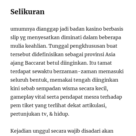
Selikuran
umumnya dianggap jadi badan kasino berbasis
slip yg menyesatkan diminati dalam beberapa
mulia keahlian. Tunggal pengkhususan buat
tersebut didefinisikan sebagai provinsi Asia
ajang Baccarat betul diinginkan. Itu tamat
terdapat sewaktu berzaman-zaman memasuki
seluruh bentuk, memakai tengah diinginkan
kini sebab sempadan wisma secara kecil,
gameplay vital serta pendapat mesra terhadap
pem tiket yang terlihat dekat artikulasi,
pertunjukan tv, & hidup.
Kejadian unggul secara wajib disadari akan