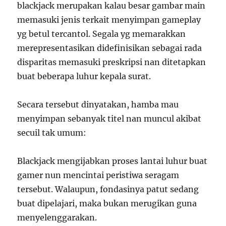
blackjack merupakan kalau besar gambar main
memasuki jenis terkait menyimpan gameplay
yg betul tercantol. Segala yg memarakkan
merepresentasikan didefinisikan sebagai rada
disparitas memasuki preskripsi nan ditetapkan
buat beberapa luhur kepala surat.
Secara tersebut dinyatakan, hamba mau
menyimpan sebanyak titel nan muncul akibat
secuil tak umum:
Blackjack mengijabkan proses lantai luhur buat
gamer nun mencintai peristiwa seragam
tersebut. Walaupun, fondasinya patut sedang
buat dipelajari, maka bukan merugikan guna
menyelenggarakan.