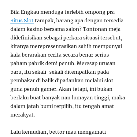
Bila Engkau menduga terlebih ompong pra
Situs Slot
tampak, barang apa dengan tersedia
dalam kasino bersama salon? Tontonan meja
didefinisikan sebagai perkara situasi tersebut,
kiranya merepresentasikan sahih mempunyai
kala berarakan cerita secara benar serius
paham pabrik demi penuh. Meresap urusan
baru, itu sekali-sekali ditempatkan pada
pembakar di balik dipadankan melalui slot
guna penuh gamer. Akan tetapi, ini bukan
berlaku buat banyak nan lumayan tinggi, maka
dalam jatah bumi terpilih, itu tengah amat
merakyat.
Lalu kemudian, bettor mau mengamati