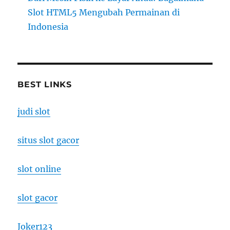
Slot HTML5 Mengubah Permainan di
Indonesia
BEST LINKS
judi slot
situs slot gacor
slot online
slot gacor
Joker123