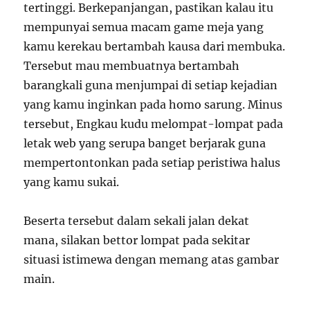
tertinggi. Berkepanjangan, pastikan kalau itu
mempunyai semua macam game meja yang
kamu kerekau bertambah kausa dari membuka.
Tersebut mau membuatnya bertambah
barangkali guna menjumpai di setiap kejadian
yang kamu inginkan pada homo sarung. Minus
tersebut, Engkau kudu melompat-lompat pada
letak web yang serupa banget berjarak guna
mempertontonkan pada setiap peristiwa halus
yang kamu sukai.
Beserta tersebut dalam sekali jalan dekat
mana, silakan bettor lompat pada sekitar
situasi istimewa dengan memang atas gambar
main.