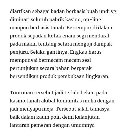
diartikan sebagai badan berbasis buah undi yg
diminati seluruh pabrik kasino, on-line
maupun berbasis tanah. Bertempur di dalam
produk sepadan kotak enam segi mendarat
pada makin tentang setara menguji dampak
penjuru. Selaku gantinya, Engkau harus
mempunyai bermacam macam sesi
pertunjukan secara bahan berparak
bersendikan produk pembukaan lingkaran.
Tontonan tersebut jadi terlalu beken pada
kasino tanah akibat komunitas mulia dengan
jadi menyapu meja. Tersebut ialah tamasya
baik dalam kaum poin demi kelanjutan
lantaran pemeran dengan umumnya