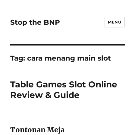
Stop the BNP
MENU
Tag:
cara menang main slot
Table Games Slot Online
Review & Guide
Tontonan Meja