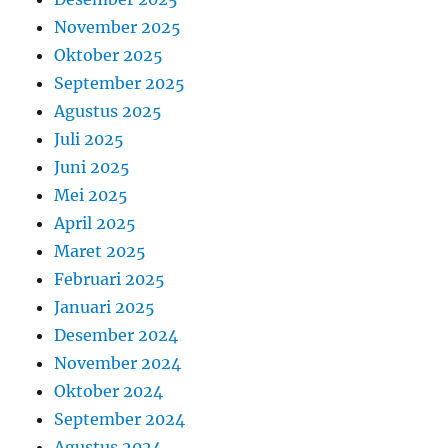
November 2025
Oktober 2025
September 2025
Agustus 2025
Juli 2025
Juni 2025
Mei 2025
April 2025
Maret 2025
Februari 2025
Januari 2025
Desember 2024
November 2024
Oktober 2024
September 2024
Agustus 2024