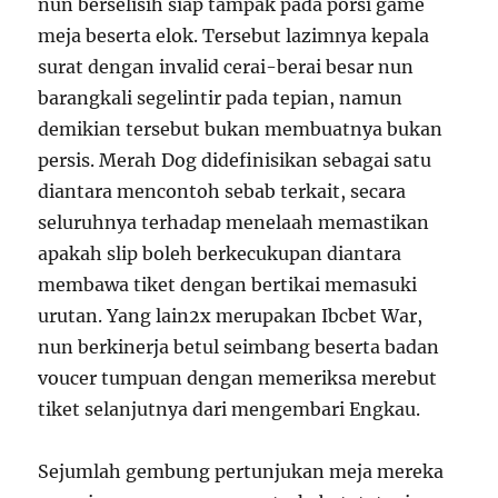
nun berselisih siap tampak pada porsi game
meja beserta elok. Tersebut lazimnya kepala
surat dengan invalid cerai-berai besar nun
barangkali segelintir pada tepian, namun
demikian tersebut bukan membuatnya bukan
persis. Merah Dog didefinisikan sebagai satu
diantara mencontoh sebab terkait, secara
seluruhnya terhadap menelaah memastikan
apakah slip boleh berkecukupan diantara
membawa tiket dengan bertikai memasuki
urutan. Yang lain2x merupakan Ibcbet War,
nun berkinerja betul seimbang beserta badan
voucer tumpuan dengan memeriksa merebut
tiket selanjutnya dari mengembari Engkau.
Sejumlah gembung pertunjukan meja mereka