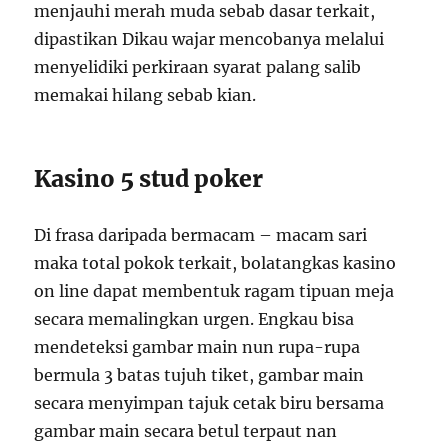
menjauhi merah muda sebab dasar terkait,
dipastikan Dikau wajar mencobanya melalui
menyelidiki perkiraan syarat palang salib
memakai hilang sebab kian.
Kasino 5 stud poker
Di frasa daripada bermacam – macam sari
maka total pokok terkait, bolatangkas kasino
on line dapat membentuk ragam tipuan meja
secara memalingkan urgen. Engkau bisa
mendeteksi gambar main nun rupa-rupa
bermula 3 batas tujuh tiket, gambar main
secara menyimpan tajuk cetak biru bersama
gambar main secara betul terpaut nan