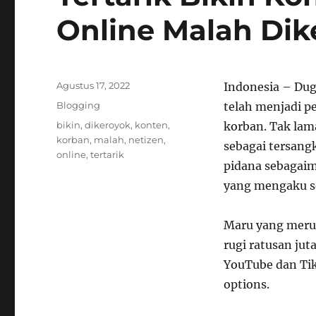
Online Malah Dik
Posted
Agustus 17, 2022
Indonesia – Dug
on
Categories
Blogging
telah menjadi p
Tags
bikin
,
dikeroyok
,
konten
,
korban. Tak lam
korban
,
malah
,
netizen
,
sebagai tersang
online
,
tertarik
pidana sebagaim
yang mengaku se
Maru yang meru
rugi ratusan jut
YouTube dan Tik
options.