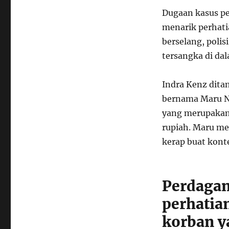
Dugaan kasus pe
menarik perhati
berselang, poli
tersangka di dal
Indra Kenz ditan
bernama Maru Na
yang merupakan 
rupiah. Maru me
kerap buat kont
Perdagan
perhatia
korban y