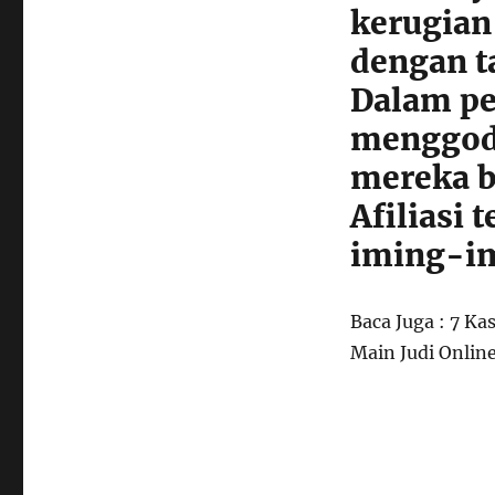
kerugian
dengan t
Dalam per
menggoda
mereka b
Afiliasi
iming-im
Baca Juga : 7 Ka
Main Judi Onlin