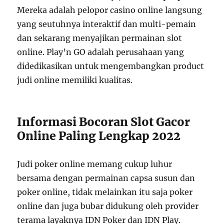
Mereka adalah pelopor casino online langsung
yang seutuhnya interaktif dan multi-pemain
dan sekarang menyajikan permainan slot
online. Play’n GO adalah perusahaan yang
didedikasikan untuk mengembangkan product
judi online memiliki kualitas.
Informasi Bocoran Slot Gacor
Online Paling Lengkap 2022
Judi poker online memang cukup luhur
bersama dengan permainan capsa susun dan
poker online, tidak melainkan itu saja poker
online dan juga bubar didukung oleh provider
terama layaknya IDN Poker dan IDN Play.