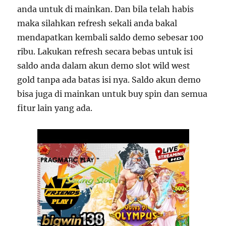
anda untuk di mainkan. Dan bila telah habis
maka silahkan refresh sekali anda bakal
mendapatkan kembali saldo demo sebesar 100
ribu. Lakukan refresh secara bebas untuk isi
saldo anda dalam akun demo slot wild west
gold tanpa ada batas isi nya. Saldo akun demo
bisa juga di mainkan untuk buy spin dan semua
fitur lain yang ada.