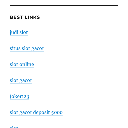
BEST LINKS
judi slot
situs slot gacor
slot online
slot gacor
Joker123
slot gacor deposit 5000