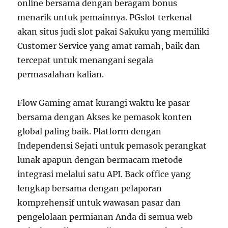
online bersama dengan beragam bonus
menarik untuk pemainnya. PGslot terkenal
akan situs judi slot pakai Sakuku yang memiliki
Customer Service yang amat ramah, baik dan
tercepat untuk menangani segala
permasalahan kalian.
Flow Gaming amat kurangi waktu ke pasar
bersama dengan Akses ke pemasok konten
global paling baik. Platform dengan
Independensi Sejati untuk pemasok perangkat
lunak apapun dengan bermacam metode
integrasi melalui satu API. Back office yang
lengkap bersama dengan pelaporan
komprehensif untuk wawasan pasar dan
pengelolaan permianan Anda di semua web