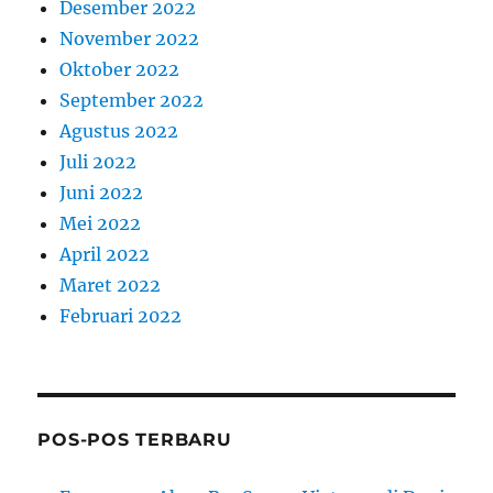
Desember 2022
November 2022
Oktober 2022
September 2022
Agustus 2022
Juli 2022
Juni 2022
Mei 2022
April 2022
Maret 2022
Februari 2022
POS-POS TERBARU