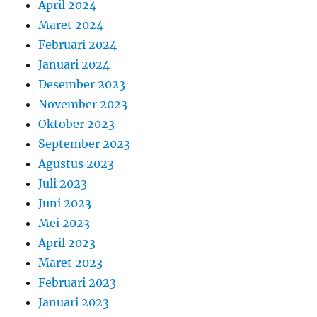
April 2024
Maret 2024
Februari 2024
Januari 2024
Desember 2023
November 2023
Oktober 2023
September 2023
Agustus 2023
Juli 2023
Juni 2023
Mei 2023
April 2023
Maret 2023
Februari 2023
Januari 2023