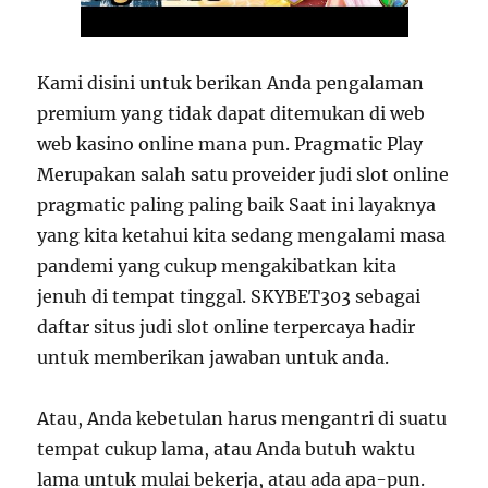
Kami disini untuk berikan Anda pengalaman
premium yang tidak dapat ditemukan di web
web kasino online mana pun. Pragmatic Play
Merupakan salah satu proveider judi slot online
pragmatic paling paling baik Saat ini layaknya
yang kita ketahui kita sedang mengalami masa
pandemi yang cukup mengakibatkan kita
jenuh di tempat tinggal. SKYBET303 sebagai
daftar situs judi slot online terpercaya hadir
untuk memberikan jawaban untuk anda.
Atau, Anda kebetulan harus mengantri di suatu
tempat cukup lama, atau Anda butuh waktu
lama untuk mulai bekerja, atau ada apa-pun.