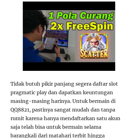
Tidak butuh pikir panjang segera daftar slot
pragmatic play dan dapatkan keuntungan
masing-masing harinya. Untuk bermain di
QQ8821, pastinya sangat mudah dan tanpa
rumit karena hanya mendaftarkan satu akun
saja telah bisa untuk bermain selama
barangkali dari matahari terbit hingga