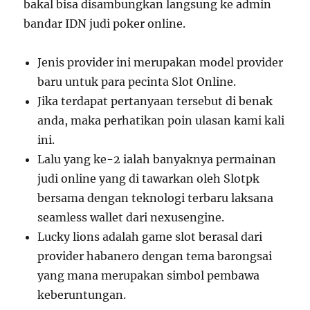
bakal bisa disambungkan langsung ke admin
bandar IDN judi poker online.
Jenis provider ini merupakan model provider
baru untuk para pecinta Slot Online.
Jika terdapat pertanyaan tersebut di benak
anda, maka perhatikan poin ulasan kami kali
ini.
Lalu yang ke-2 ialah banyaknya permainan
judi online yang di tawarkan oleh Slotpk
bersama dengan teknologi terbaru laksana
seamless wallet dari nexusengine.
Lucky lions adalah game slot berasal dari
provider habanero dengan tema barongsai
yang mana merupakan simbol pembawa
keberuntungan.