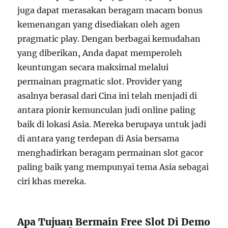
juga dapat merasakan beragam macam bonus
kemenangan yang disediakan oleh agen
pragmatic play. Dengan berbagai kemudahan
yang diberikan, Anda dapat memperoleh
keuntungan secara maksimal melalui
permainan pragmatic slot. Provider yang
asalnya berasal dari Cina ini telah menjadi di
antara pionir kemunculan judi online paling
baik di lokasi Asia. Mereka berupaya untuk jadi
di antara yang terdepan di Asia bersama
menghadirkan beragam permainan slot gacor
paling baik yang mempunyai tema Asia sebagai
ciri khas mereka.
Apa Tujuan Bermain Free Slot Di Demo