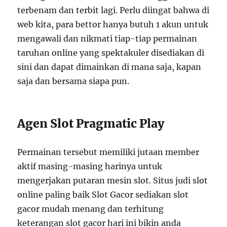
terbenam dan terbit lagi. Perlu diingat bahwa di
web kita, para bettor hanya butuh 1 akun untuk
mengawali dan nikmati tiap-tiap permainan
taruhan online yang spektakuler disediakan di
sini dan dapat dimainkan di mana saja, kapan
saja dan bersama siapa pun.
Agen Slot Pragmatic Play
Permainan tersebut memiliki jutaan member
aktif masing-masing harinya untuk
mengerjakan putaran mesin slot. Situs judi slot
online paling baik Slot Gacor sediakan slot
gacor mudah menang dan terhitung
keterangan slot gacor hari ini bikin anda