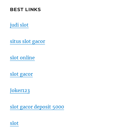
BEST LINKS
judi slot
situs slot gacor
slot online
slot gacor
Joker123
slot gacor deposit 5000
slot