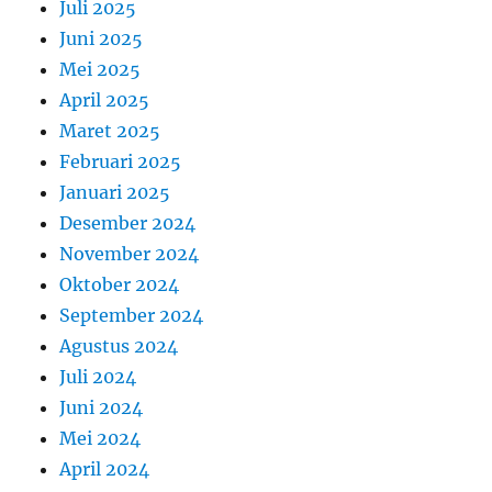
Juli 2025
Juni 2025
Mei 2025
April 2025
Maret 2025
Februari 2025
Januari 2025
Desember 2024
November 2024
Oktober 2024
September 2024
Agustus 2024
Juli 2024
Juni 2024
Mei 2024
April 2024