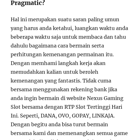
Pragmatic?
Hal ini merupakan suatu saran paling umun
yang harus anda ketahui, luangkan waktu anda
beberapa waktu saja untuk membaca dan tahu
dahulu bagaimana cara bermain serta
perhitungan kemenangan permainan itu.
Dengan memhami langkah kerja akan
memudahkan kalian untuk beroleh
kemenangan yang fantastis. Tidak cuma
bersama menggunakan rekening bank jika
anda ingin bermain di website Nexus Gaming
Slot bersama dengan RTP Slot Tertinggi Hari
Ini. Seperti, DANA, OVO, GOPAY, LINKAJA.
Dengan begitu anda bisa turut bermain
bersama kami dan memenangkan semua game