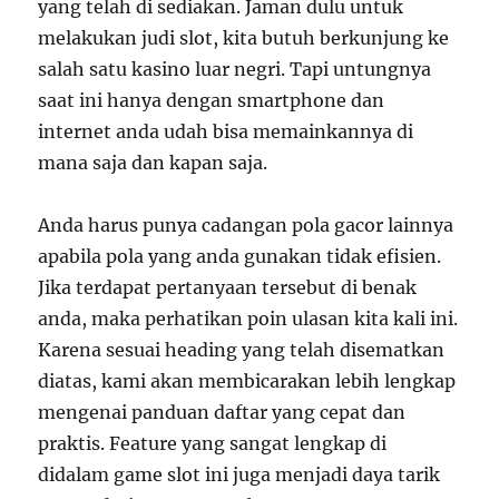
yang telah di sediakan. Jaman dulu untuk
melakukan judi slot, kita butuh berkunjung ke
salah satu kasino luar negri. Tapi untungnya
saat ini hanya dengan smartphone dan
internet anda udah bisa memainkannya di
mana saja dan kapan saja.
Anda harus punya cadangan pola gacor lainnya
apabila pola yang anda gunakan tidak efisien.
Jika terdapat pertanyaan tersebut di benak
anda, maka perhatikan poin ulasan kita kali ini.
Karena sesuai heading yang telah disematkan
diatas, kami akan membicarakan lebih lengkap
mengenai panduan daftar yang cepat dan
praktis. Feature yang sangat lengkap di
didalam game slot ini juga menjadi daya tarik