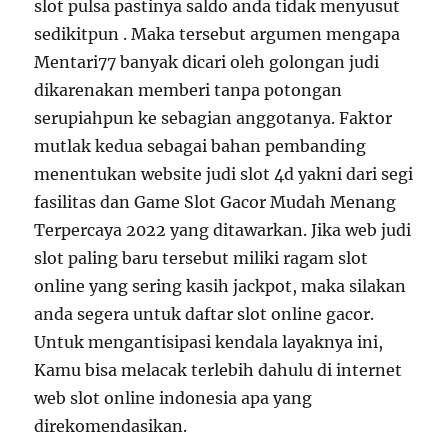
slot pulsa pastinya saldo anda tidak menyusut
sedikitpun . Maka tersebut argumen mengapa
Mentari77 banyak dicari oleh golongan judi
dikarenakan memberi tanpa potongan
serupiahpun ke sebagian anggotanya. Faktor
mutlak kedua sebagai bahan pembanding
menentukan website judi slot 4d yakni dari segi
fasilitas dan Game Slot Gacor Mudah Menang
Terpercaya 2022 yang ditawarkan. Jika web judi
slot paling baru tersebut miliki ragam slot
online yang sering kasih jackpot, maka silakan
anda segera untuk daftar slot online gacor.
Untuk mengantisipasi kendala layaknya ini,
Kamu bisa melacak terlebih dahulu di internet
web slot online indonesia apa yang
direkomendasikan.