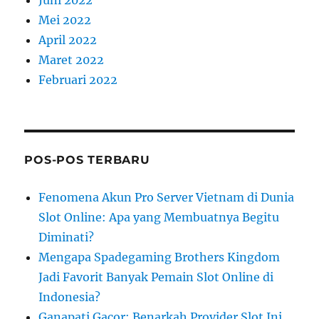
Mei 2022
April 2022
Maret 2022
Februari 2022
POS-POS TERBARU
Fenomena Akun Pro Server Vietnam di Dunia
Slot Online: Apa yang Membuatnya Begitu
Diminati?
Mengapa Spadegaming Brothers Kingdom
Jadi Favorit Banyak Pemain Slot Online di
Indonesia?
Ganapati Gacor: Benarkah Provider Slot Ini