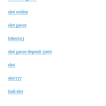
slot online
slot gacor
Joker123
slot gacor deposit 5000
slot
slot777
Judi slot