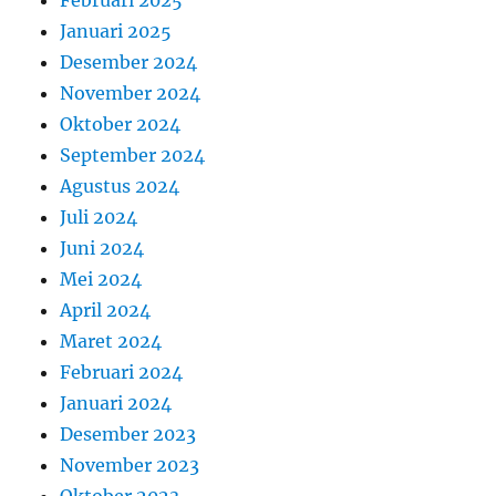
Januari 2025
Desember 2024
November 2024
Oktober 2024
September 2024
Agustus 2024
Juli 2024
Juni 2024
Mei 2024
April 2024
Maret 2024
Februari 2024
Januari 2024
Desember 2023
November 2023
Oktober 2023