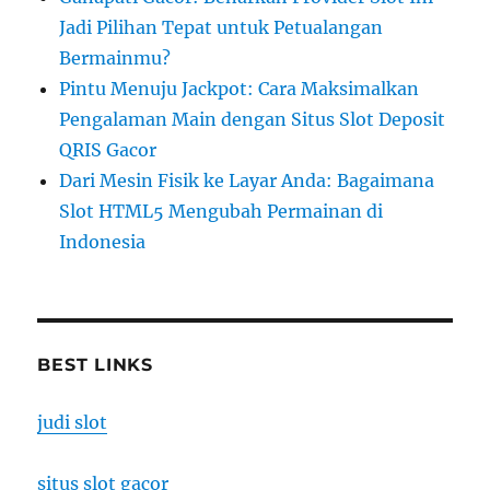
Jadi Pilihan Tepat untuk Petualangan
Bermainmu?
Pintu Menuju Jackpot: Cara Maksimalkan
Pengalaman Main dengan Situs Slot Deposit
QRIS Gacor
Dari Mesin Fisik ke Layar Anda: Bagaimana
Slot HTML5 Mengubah Permainan di
Indonesia
BEST LINKS
judi slot
situs slot gacor