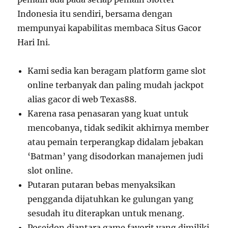
Indonesia itu sendiri, bersama dengan
mempunyai kapabilitas membaca Situs Gacor
Hari Ini.
Kami sedia kan beragam platform game slot
online terbanyak dan paling mudah jackpot
alias gacor di web Texas88.
Karena rasa penasaran yang kuat untuk
mencobanya, tidak sedikit akhirnya member
atau pemain terperangkap didalam jebakan
‘Batman’ yang disodorkan manajemen judi
slot online.
Putaran putaran bebas menyaksikan
pengganda dijatuhkan ke gulungan yang
sesudah itu diterapkan untuk menang.
Poseidon diantara game favorit yang dimiliki