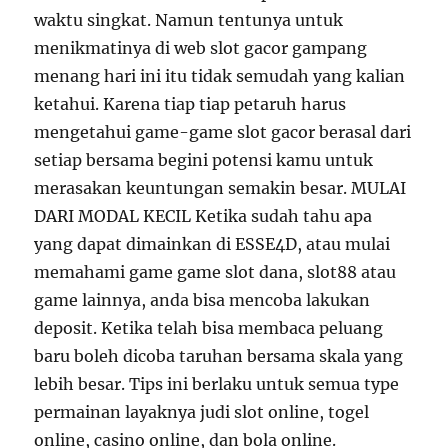
waktu singkat. Namun tentunya untuk
menikmatinya di web slot gacor gampang
menang hari ini itu tidak semudah yang kalian
ketahui. Karena tiap tiap petaruh harus
mengetahui game-game slot gacor berasal dari
setiap bersama begini potensi kamu untuk
merasakan keuntungan semakin besar. MULAI
DARI MODAL KECIL Ketika sudah tahu apa
yang dapat dimainkan di ESSE4D, atau mulai
memahami game game slot dana, slot88 atau
game lainnya, anda bisa mencoba lakukan
deposit. Ketika telah bisa membaca peluang
baru boleh dicoba taruhan bersama skala yang
lebih besar. Tips ini berlaku untuk semua type
permainan layaknya judi slot online, togel
online, casino online, dan bola online.