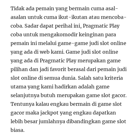
Tidak ada pemain yang bermain cuma asal-
asalan untuk cuma ikut-ikutan atau mencoba-
coba. Sadar dapat perihal ini, Pragmatic Play
coba untuk mengakomodir keinginan para
pemain ini melalui game-game judi slot online
yang ada di web kami. Game judi slot online
yang ada di Pragmatic Play merupakan game
pilihan dan jadi favorit berasal dari pemain judi
slot online di semua dunia. Salah satu kriteria
utama yang kami hadirkan adalah game
selanjutnya butuh merupakan game slot gacor.
Tentunya kalau engkau bermain di game slot
gacor maka jackpot yang engkau dapatkan
lebih besar jumlahnya dibandingkan game slot
biasa.