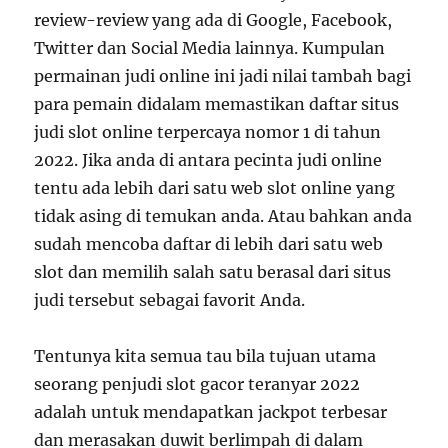
review-review yang ada di Google, Facebook,
Twitter dan Social Media lainnya. Kumpulan
permainan judi online ini jadi nilai tambah bagi
para pemain didalam memastikan daftar situs
judi slot online terpercaya nomor 1 di tahun
2022. Jika anda di antara pecinta judi online
tentu ada lebih dari satu web slot online yang
tidak asing di temukan anda. Atau bahkan anda
sudah mencoba daftar di lebih dari satu web
slot dan memilih salah satu berasal dari situs
judi tersebut sebagai favorit Anda.
Tentunya kita semua tau bila tujuan utama
seorang penjudi slot gacor teranyar 2022
adalah untuk mendapatkan jackpot terbesar
dan merasakan duwit berlimpah di dalam