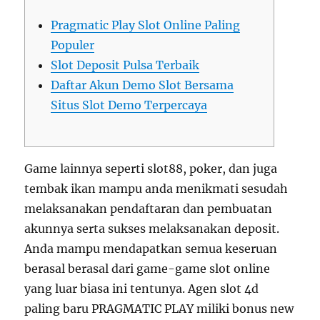
Pragmatic Play Slot Online Paling
Populer
Slot Deposit Pulsa Terbaik
Daftar Akun Demo Slot Bersama
Situs Slot Demo Terpercaya
Game lainnya seperti slot88, poker, dan juga
tembak ikan mampu anda menikmati sesudah
melaksanakan pendaftaran dan pembuatan
akunnya serta sukses melaksanakan deposit.
Anda mampu mendapatkan semua keseruan
berasal berasal dari game-game slot online
yang luar biasa ini tentunya. Agen slot 4d
paling baru PRAGMATIC PLAY miliki bonus new