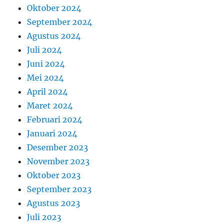
Oktober 2024
September 2024
Agustus 2024
Juli 2024
Juni 2024
Mei 2024
April 2024
Maret 2024
Februari 2024
Januari 2024
Desember 2023
November 2023
Oktober 2023
September 2023
Agustus 2023
Juli 2023