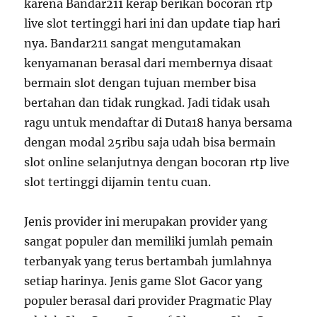
karena Bandar211 kerap berikan bocoran rtp
live slot tertinggi hari ini dan update tiap hari
nya. Bandar211 sangat mengutamakan
kenyamanan berasal dari membernya disaat
bermain slot dengan tujuan member bisa
bertahan dan tidak rungkad. Jadi tidak usah
ragu untuk mendaftar di Duta18 hanya bersama
dengan modal 25ribu saja udah bisa bermain
slot online selanjutnya dengan bocoran rtp live
slot tertinggi dijamin tentu cuan.
Jenis provider ini merupakan provider yang
sangat populer dan memiliki jumlah pemain
terbanyak yang terus bertambah jumlahnya
setiap harinya. Jenis game Slot Gacor yang
populer berasal dari provider Pragmatic Play