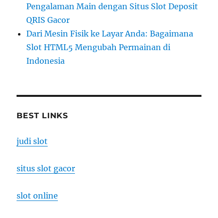
Pengalaman Main dengan Situs Slot Deposit
QRIS Gacor
Dari Mesin Fisik ke Layar Anda: Bagaimana
Slot HTML5 Mengubah Permainan di
Indonesia
BEST LINKS
judi slot
situs slot gacor
slot online