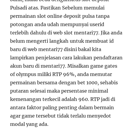
Pulsadi atas. Pastikan Sebelum memulai
permainan slot online deposit pulsa tanpa
potongan anda udah mempunyai userid
terlebih dahulu di web slot mentari77. Jika anda
belum mengerti langkah untuk membuat id
baru di web mentari77 disini bakal kita
lampirkan penjelasan cara lakukan pendaftaran
akun baru di mentari77. Misalkan game gates
of olympus miliki RTP 96%, anda memutar
permainan bersama dengan bet 1000, sehabis
putaran selesai maka persentase minimal
kemenangan terkecil adalah 960. RTP jadi di
antara faktor paling penting dalam bermain
agar game tersebut tidak terlalu menyedot
modal yang ada.