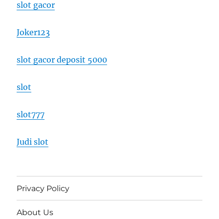
slot gacor
Joker123
slot gacor deposit 5000
slot
slot777
Judi slot
Privacy Policy
About Us