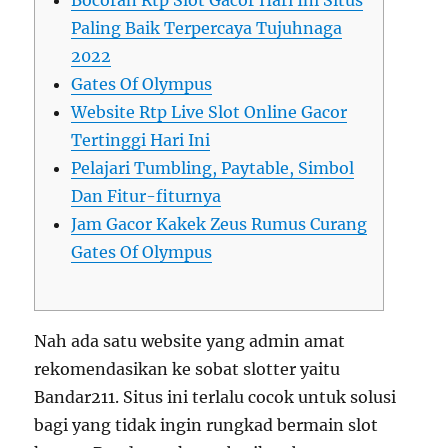
Bocoran Rtp Slot Gacor Hari Ini Situs
Paling Baik Terpercaya Tujuhnaga
2022
Gates Of Olympus
Website Rtp Live Slot Online Gacor
Tertinggi Hari Ini
Pelajari Tumbling, Paytable, Simbol
Dan Fitur-fiturnya
Jam Gacor Kakek Zeus Rumus Curang
Gates Of Olympus
Nah ada satu website yang admin amat
rekomendasikan ke sobat slotter yaitu
Bandar211. Situs ini terlalu cocok untuk solusi
bagi yang tidak ingin rungkad bermain slot