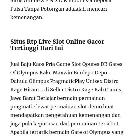
Sltus Online S E N S O R Indonesia Deposit
Pulsa Tanpa Potongan adalalah mencari
kemenangan.
Situs Rtp Live Slot Online Gacor
Tertinggi Hari Ini
Jual Baju Kaos Pria Game Slot Qoutes DB Gates
Of Olympus Kake Maxwin Berdepo Depo
Dahulu Olimpus PragmaticPlay Unisex Distro
Kage Hitam L di Seller Distro Kage Kab Ciamis,
Jawa Barat Berlajar bermain permainan
pragmatic lewat permainan slot demo buat
mendapatkan pengetahuan kemenangan dan
juga pula keputusan dari permainan tersebut.
Apabila tertarik bermain Gate of Olympus yang