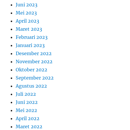
Juni 2023
Mei 2023
April 2023
Maret 2023
Februari 2023
Januari 2023
Desember 2022
November 2022
Oktober 2022
September 2022
Agustus 2022
Juli 2022
Juni 2022
Mei 2022
April 2022
Maret 2022