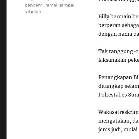
pandemi
,
ramai
,
sampai
,
sebulan
Billy bermain be
berperan sebaga
dengan nama bac
Tak tanggung-ta
laksanakan peker
Penangkapan Bil
ditangkap selam
Polrestabes Sur
Wakasatreskrim 
mengatakan, dar
jenis judi, mulai