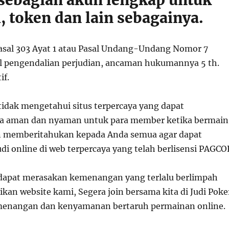
 sebagian akun lengkap untuk
, token dan lain sebagainya.
sal 303 Ayat 1 atau Pasal Undang-Undang Nomor 7
l pengendalian perjudian, ancaman hukumannya 5 th.
if.
tidak mengetahui situs terpercaya yang dapat
a aman dan nyaman untuk para member ketika bermain
an memberitahukan kepada Anda semua agar dapat
di online di web terpercaya yang telah berlisensi PAGCO
dapat merasakan kemenangan yang terlalu berlimpah
ikan website kami, Segera join bersama kita di Judi Poke
menangan dan kenyamanan bertaruh permainan online.