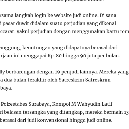
rsama langkah login ke website judi online. Di sana
i pasar duwit didalam suatu perjudian yang dikenal
carat, yakni perjudian dengan menggunakan kartu rem
nggung, keuntungan yang didapatnya berasal dari
jaan ini menggapai Rp. 80 hingga 90 juta per bulan.
ly berbarengan dengan 19 penjudi lainnya. Mereka yang
a dua bulan terakhir oleh Satreskrim Satreskrim
abaya.
Polrestabes Surabaya, Kompol M Wahyudin Latif
i belasan tersangka yang ditangkap, mereka bermain 13
 berasal dari judi konvensional hingga judi online.