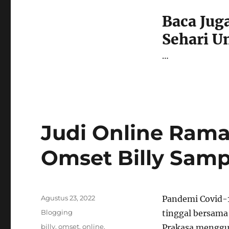
Baca Jug
Sehari Un
…
Judi Online Rama
Omset Billy Samp
Posted
Agustus 23, 2022
Pandemi Covid-1
on
Categories
Blogging
tinggal bersama 
Tags
billy
,
omset
,
online
,
Prakasa menggun