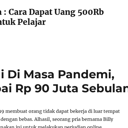
a : Cara Dapat Uang 500Rb
tuk Pelajar
i Di Masa Pandemi,
ai Rp 90 Juta Sebula
9 membuat orang tidak dapat bekerja di luar tempat
dengan bebas. Alhasil, seorang pria bernama Billy
akan ini untuk melakukan perjudian online.