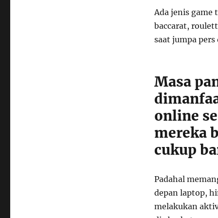
Ada jenis game 
baccarat, roulet
saat jumpa pers
Masa pand
dimanfaa
online s
mereka b
cukup ban
Padahal memang 
depan laptop, h
melakukan aktivit