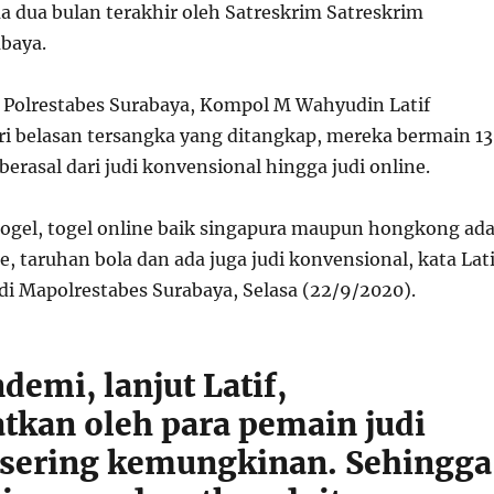
a dua bulan terakhir oleh Satreskrim Satreskrim
abaya.
Polrestabes Surabaya, Kompol M Wahyudin Latif
i belasan tersangka yang ditangkap, mereka bermain 13
 berasal dari judi konvensional hingga judi online.
togel, togel online baik singapura maupun hongkong ad
te, taruhan bola dan ada juga judi konvensional, kata Lati
 di Mapolrestabes Surabaya, Selasa (22/9/2020).
emi, lanjut Latif,
tkan oleh para pemain judi
esering kemungkinan. Sehingga