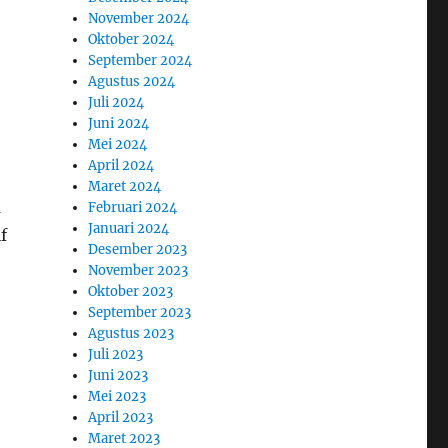
November 2024
Oktober 2024
September 2024
Agustus 2024
Juli 2024
Juni 2024
Mei 2024
April 2024
Maret 2024
a
Februari 2024
Januari 2024
f
Desember 2023
November 2023
Oktober 2023
September 2023
Agustus 2023
Juli 2023
Juni 2023
Mei 2023
April 2023
Maret 2023