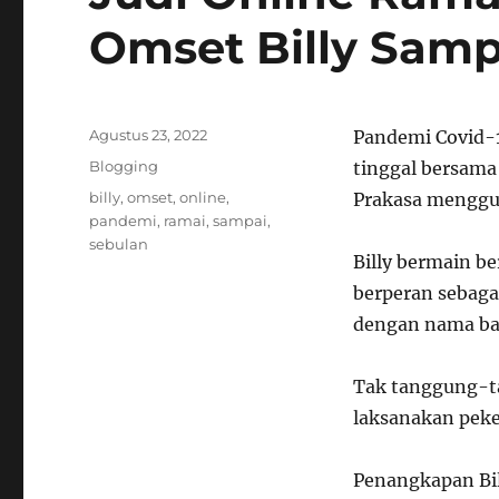
Omset Billy Samp
Posted
Agustus 23, 2022
Pandemi Covid-1
on
Categories
Blogging
tinggal bersama 
Tags
billy
,
omset
,
online
,
Prakasa menggun
pandemi
,
ramai
,
sampai
,
sebulan
Billy bermain be
berperan sebaga
dengan nama bac
Tak tanggung-ta
laksanakan peker
Penangkapan Bil